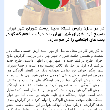
كار در محل: رئیس كمیته محیط زیست شورای شهر تهران،
تصریح كرد: شورای شهر تهران باید ظرفیت انجام گفتگو در
بحث های اجتماعی را فراهم سازد.
به گزارش كار در محل به نقل از مهر، سید آرش حسینی میلانی در
شصت و هفتمین جلسه شورای شهر تهران در بررسی گزارش نتایج
اجرای طرح ترافیك جدید در شهر تهران اظهار داشت: طرح جدید
ترافیك گام اول در حل یك كلاف پیچیده بوده است و حتما شورای
شهر پیگیر خواهد بود تمامی تعهدات دیگر در كاهش آلودگی هوا
همچون افزایش حمل و نقل عمومی محقق شود. وی با اشاره به
اینكه سنجش آلودگی هوا نیازمند ایستگاه های متناسب و مختلف
سنجش آلودگی است، تصریح كرد: در منطقه ۱۲، قبلا ایستگاه
سنجش آلودگی هوا وجود داشته كه بیش از ۱۰ سال است كه تعطیل
شده است. تولید ایستگاه های ثابت هزینه بر است اما می توان
ایستگاه های موقت سنجش آلودگی را تولید كرد تا در گزارش بعدی
شاهد گزارشی درباره میزان آلودگی هوا در این منطقه باشیم. عضو
شورای شهر تهران با اشاره به مسئله آلودگی صوتی خاطرنشان كرد: