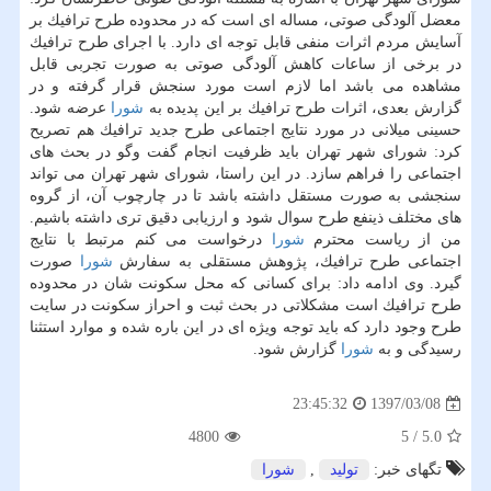
معضل آلودگی صوتی، مساله ای است كه در محدوده طرح ترافیك بر
آسایش مردم اثرات منفی قابل توجه ای دارد. با اجرای طرح ترافیك
در برخی از ساعات كاهش آلودگی صوتی به صورت تجربی قابل
مشاهده می باشد اما لازم است مورد سنجش قرار گرفته و در
گزارش بعدی، اثرات طرح ترافیك بر این پدیده به
شورا
عرضه شود.
حسینی میلانی در مورد نتایج اجتماعی طرح جدید ترافیك هم تصریح
كرد: شورای شهر تهران باید ظرفیت انجام گفت وگو در بحث های
اجتماعی را فراهم سازد. در این راستا، شورای شهر تهران می تواند
سنجشی به صورت مستقل داشته باشد تا در چارچوب آن، از گروه
های مختلف ذینفع طرح سوال شود و ارزیابی دقیق تری داشته باشیم.
من از ریاست محترم
شورا
درخواست می كنم مرتبط با نتایج
اجتماعی طرح ترافیك، پژوهش مستقلی به سفارش
شورا
صورت
گیرد. وی ادامه داد: برای كسانی كه محل سكونت شان در محدوده
طرح ترافیك است مشكلاتی در بحث ثبت و احراز سكونت در سایت
طرح وجود دارد كه باید توجه ویژه ای در این باره شده و موارد استثنا
رسیدگی و به
شورا
گزارش شود.
1397/03/08
23:45:32
4800
5
/
5.0
تگهای خبر:
تولید
,
شورا