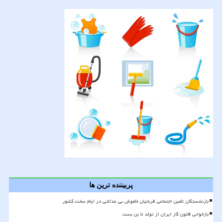
پربیننده ترین ها
بازنشستگان تأمین اجتماعی قربانیان خاموش بی عدالتی در ایام سخت کشور
بازخوانی قانون کار ایران از تولد تا بن بست