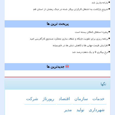
یارانه واریز شد
شروع بازگشت به اشتغال کارگران بیکار شده در جنگ رمضان از استان قم
پربحث ترین ها
پنجره استقلال کماکان بسته است
برنامه ریزی برای تقویت جایگاه و شفاف سازی عملکرد صندوق کارآفرینی امید
افزایش قیمت جهانی طلا با کاهش تنش ها در خاورمیانه
نرخ بیکاری 9 و یک دهم درصد شد
جدیدترین ها
تگها
خدمات
سازمان
اقتصاد
رپورتاژ
شركت
شهرداری
تولید
مدیر