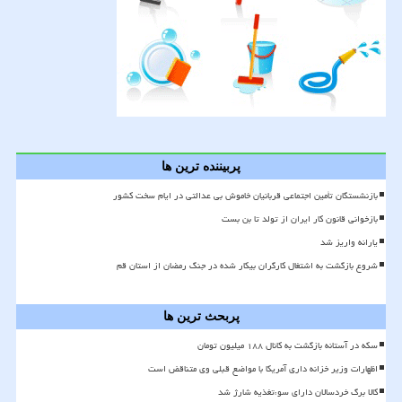
پربیننده ترین ها
بازنشستگان تأمین اجتماعی قربانیان خاموش بی عدالتی در ایام سخت کشور
بازخوانی قانون کار ایران از تولد تا بن بست
یارانه واریز شد
شروع بازگشت به اشتغال کارگران بیکار شده در جنگ رمضان از استان قم
پربحث ترین ها
سکه در آستانه بازگشت به کانال ۱۸۸ میلیون تومان
اظهارات وزیر خزانه داری آمریکا با مواضع قبلی وی متناقض است
کالا برگ خردسالان دارای سوءتغذیه شارژ شد