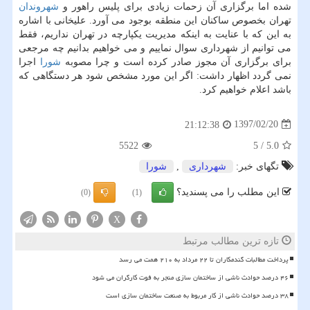
شده اما برگزاری آن زحمات زیادی برای پلیس راهور و
شهروندان
تهران بخصوص ساكنان این منطقه بوجود می آورد. علیخانی با اشاره
به این كه با عنایت به اینكه مدیریت یكپارچه در تهران نداریم، فقط
می توانیم از شهرداری سوال نماییم و می خواهیم بدانیم چه مرجعی
برای برگزاری آن مجوز صادر كرده است و چرا مصوبه
شورا
اجرا
نمی گردد اظهار داشت: اگر این مورد مشخص شود هر دستگاهی كه
باشد اعلام خواهیم كرد.
1397/02/20
21:12:38
5522
5
/
5.0
تگهای خبر:
شهرداری
,
شورا
این مطلب را می پسندید؟
(0)
(1)
X
تازه ترین مطالب مرتبط
پرداخت مطالبات گندمکاران تا ۲۲ مرداد به ۲۱۰ همت می رسد
۴۶ درصد حوادث ناشی از ساختمان سازی منجر به فوت کارگران می شود
۳۸ درصد حوادث ناشی از کار مربوط به صنعت ساختمان سازی است