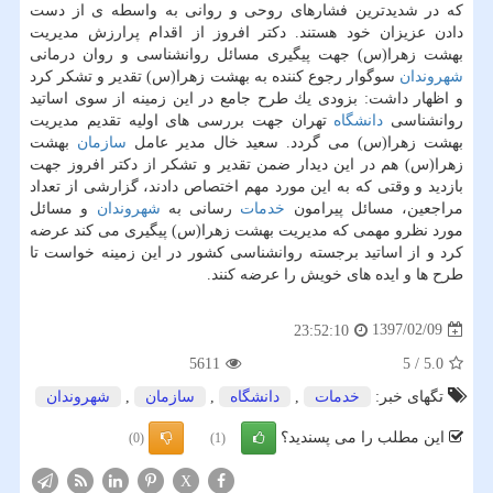
كه در شدیدترین فشارهای روحی و روانی به واسطه ی از دست
دادن عزیزان خود هستند. دكتر افروز از اقدام پرارزش مدیریت
بهشت زهرا(س) جهت پیگیری مسائل روانشناسی و روان درمانی
شهروندان
سوگوار رجوع كننده به بهشت زهرا(س) تقدیر و تشكر كرد
و اظهار داشت: بزودی یك طرح جامع در این زمینه از سوی اساتید
روانشناسی
دانشگاه
تهران جهت بررسی های اولیه تقدیم مدیریت
بهشت زهرا(س) می گردد. سعید خال مدیر عامل
سازمان
بهشت
زهرا(س) هم در این دیدار ضمن تقدیر و تشكر از دكتر افروز جهت
بازدید و وقتی كه به این مورد مهم اختصاص دادند، گزارشی از تعداد
مراجعین، مسائل پیرامون
خدمات
رسانی به
شهروندان
و مسائل
مورد نظرو مهمی كه مدیریت بهشت زهرا(س) پیگیری می كند عرضه
كرد و از اساتید برجسته روانشناسی كشور در این زمینه خواست تا
طرح ها و ایده های خویش را عرضه كنند.
1397/02/09
23:52:10
5611
5
/
5.0
تگهای خبر:
خدمات
,
دانشگاه
,
سازمان
,
شهروندان
این مطلب را می پسندید؟
(0)
(1)
X