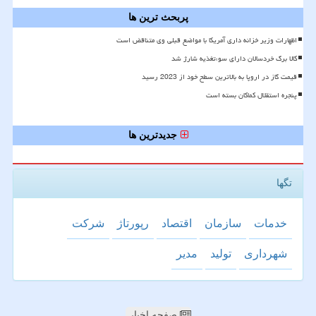
پربحث ترین ها
اظهارات وزیر خزانه داری آمریکا با مواضع قبلی وی متناقض است
کالا برگ خردسالان دارای سوءتغذیه شارژ شد
قیمت گاز در اروپا به بالاترین سطح خود از 2023 رسید
پنجره استقلال کماکان بسته است
جدیدترین ها
تگها
خدمات
سازمان
اقتصاد
رپورتاژ
شركت
شهرداری
تولید
مدیر
صفحه اخبار