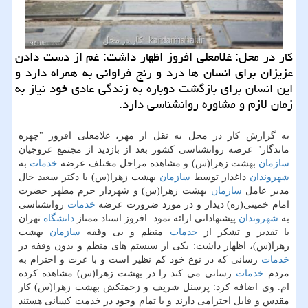
كار در محل: غلامعلی افروز اظهار داشت: غم از دست دادن
عزیزان برای انسان ها درد و رنج فراوانی به همراه دارد و
این انسان برای بازگشت دوباره به زندگی عادی خود نیاز به
زمان لازم و مشاوره روانشناسی دارد.
به گزارش كار در محل به نقل از مهر، غلامعلی افروز "چهره
ماندگار" عرصه روانشناسی كشور بعد از بازدید از مجتمع عروجیان
سازمان
بهشت زهرا(س) و مشاهده مراحل مختلف عرضه
خدمات
به
شهروندان
داغدار توسط
سازمان
بهشت زهرا(س) با دكتر سعید خال
مدیر عامل
سازمان
بهشت زهرا(س) و شهردار حرم مطهر حضرت
امام خمینی(ره) دیدار و در مورد ضرورت عرضه
خدمات
روانشناسی
به
شهروندان
پیشنهاداتی ارائه نمود. افروز استاد ممتاز
دانشگاه
تهران
با تقدیر و تشكر از
خدمات
منظم و بی وقفه
سازمان
بهشت
زهرا(س)، اظهار داشت: یكی از سیستم های منظم و بدون وقفه در
خدمات
رسانی كه در نوع خود كم نظیر است و با عزت و احترام به
مردم
خدمات
رسانی می كند را در بهشت زهرا(س) مشاهده كرده
ام. وی اضافه كرد: پرسنل شریف و زحمتكش بهشت زهرا(س) كار
مقدس و قابل احترامی دارند و با تمام وجود در خدمت كسانی هستند