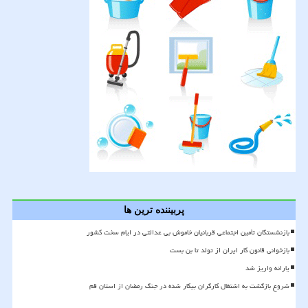
پربیننده ترین ها
بازنشستگان تأمین اجتماعی قربانیان خاموش بی عدالتی در ایام سخت کشور
بازخوانی قانون کار ایران از تولد تا بن بست
یارانه واریز شد
شروع بازگشت به اشتغال کارگران بیکار شده در جنگ رمضان از استان قم