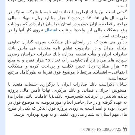
است.
گفتنی است این بانك ازطریق انعقاد تفاهم نامه با شركت ساپكو در
طی سال های ۹۵، ۹۴ درحدود ۲ هزار میلیارد ریال تسهیلات مالی
دراختیار قطعه سازان خودرو در استان خراسان قرار داده كه موجبات
رفع مشكلات مالی این واحدها و تثبیت
اشتغال
نیروی كار آنها را در
پی داشته است.
یادآور می شود كه در راستای حل مشكلات سپرده گذاران تعاونی
منحله میزان و در چارچوب تفاهم نامه منعقده فی مابین بانك
صادرات ایران و هیأت تصفیه میزان، بانك صادرات خراسان رضوی
سپرده های مردم نزد آن تعاونی را به تعداد ۳۵ هزار فقره و به مبلغ
۲۳ هزار میلیارد ریال تعیین تكلیف و پرداخت كرده و مشكلات
اجتماعی – اقتصادی مرتبط با موضوع فوق تقریبا به طوركامل مرتفع
شده است.
شایان ذكراست بانك صادرات ایران با برگزاری جلسات متعدد با
مسئولین اجرائی، قضائی و بانك مركزی، نهایتا تأمین مالی پروژه
پدیده شاندیز را درقالب كنسرسیوم بانكی(با عاملیت بانك صادرات)
به عهده گرفته و در حال حاضر انجام امورمربوطه به موضوع فوق در
جریان بوده و امید است به زودی پروژه فوق الذكر كه یكی از طرح
های مهم استان به شمار می رود، تكمیل و به بهره بهرداری برسد.
1396/04/25
23:26:59