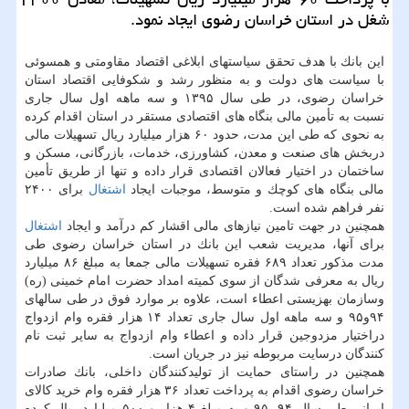
شغل در استان خراسان رضوی ایجاد نمود.
این بانك با هدف تحقق سیاستهای ابلاغی اقتصاد مقاومتی و همسوئی
با سیاست های دولت و به منظور رشد و شكوفایی اقتصاد استان
خراسان رضوی، در طی سال ۱۳۹۵ و سه ماهه اول سال جاری
نسبت به تأمین مالی بنگاه های اقتصادی مستقر در استان اقدام كرده
به نحوی كه طی این مدت، حدود ۶۰ هزار میلیارد ریال تسهیلات مالی
دربخش های صنعت و معدن، كشاورزی، خدمات، بازرگانی، مسكن و
ساختمان در اختیار فعالان اقتصادی قرار داده و تنها از طریق تأمین
مالی بنگاه های كوچك و متوسط، موجبات ایجاد
اشتغال
برای ۲۴۰۰
نفر فراهم شده است.
همچنین در جهت تامین نیازهای مالی اقشار كم درآمد و ایجاد
اشتغال
برای آنها، مدیریت شعب این بانك در استان خراسان رضوی طی
مدت مذكور تعداد ۶۸۹ فقره تسهیلات مالی جمعا به مبلغ ۸۶ میلیارد
ریال به معرفی شدگان از سوی كمیته امداد حضرت امام خمینی (ره)
وسازمان بهزیستی اعطاء است، علاوه بر موارد فوق در طی سالهای
۹۴و۹۵ و سه ماهه اول سال جاری تعداد ۱۴ هزار فقره وام ازدواج
دراختیار مزدوجین قرار داده و اعطاء وام ازدواج به سایر ثبت نام
كنندگان درسایت مربوطه نیز در جریان است.
همچنین در راستای حمایت از تولیدكنندگان داخلی، بانك صادرات
خراسان رضوی اقدام به پرداخت تعداد ۳۶ هزار فقره وام خرید كالای
ایرانی طی سال ۹۴، ۹۵ و به مبلغ ۴ هزار و ۵۰۰ میلیارد ریال كرده