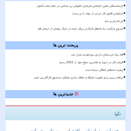
بازنشستگان تأمین اجتماعی قربانیان خاموش بی عدالتی در ایام سخت کشور
بازخوانی قانون کار ایران از تولد تا بن بست
یارانه واریز شد
شروع بازگشت به اشتغال کارگران بیکار شده در جنگ رمضان از استان قم
پربحث ترین ها
کالا برگ خردسالان دارای سوءتغذیه شارژ شد
قیمت گاز در اروپا به بالاترین سطح خود از 2023 رسید
پنجره استقلال کماکان بسته است
برنامه ریزی برای تقویت جایگاه و شفاف سازی عملکرد صندوق کارآفرینی امید
جدیدترین ها
تگها
خدمات
سازمان
اقتصاد
رپورتاژ
شركت