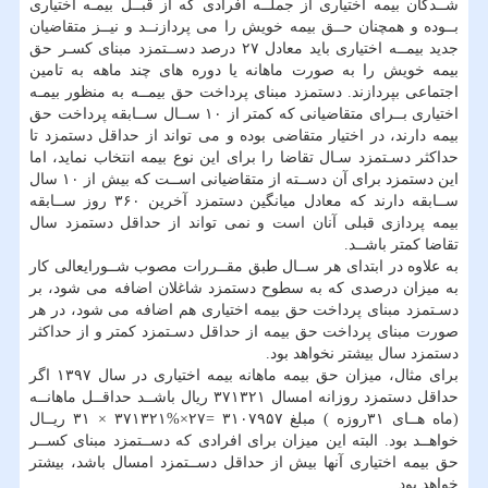
شــدگان بیمه اختیاری از جملــه افرادی كه از قبــل بیمـه اختیاری
بــوده و همچنان حــق بیمه خویش را می پردازنــد و نیــز متقاضیان
جدید بیمــه اختیاری باید معادل ۲۷ درصد دســتمزد مبنای كسـر حق
بیمه خویش را به صورت ماهانه یا دوره های چند ماهه به تامین
اجتماعی بپردازند. دستمزد مبنای پرداخت حق بیمــه به منظور بیمـه
اختیاری بــرای متقاضیانی كه كمتر از ۱۰ ســال ســابقه پرداخت حق
بیمه دارند، در اختیار متقاضی بوده و می تواند از حداقل دستمزد تا
حداكثر دسـتمزد سـال تقاضا را برای این نوع بیمه انتخاب نماید، اما
این دستمزد برای آن دســته از متقاضیانی اســت كه بیش از ۱۰ سال
ســابقه دارند كه معادل میانگین دستمزد آخرین ۳۶۰ روز ســابقه
بیمه پردازی قبلی آنان است و نمی تواند از حداقل دستمزد سال
تقاضا كمتر باشــد.
به علاوه در ابتدای هر ســال طبق مقــررات مصوب شــورایعالی كار
به میزان درصدی كه به سطوح دستمزد شاغلان اضافه می شود، بر
دسـتمزد مبنای پرداخت حق بیمه اختیاری هم اضافه می شود، در هر
صورت مبنای پرداخت حق بیمه از حداقل دسـتمزد كمتر و از حداكثر
دستمزد سال بیشتر نخواهد بود.
برای مثال، میزان حق بیمه ماهانه بیمه اختیاری در سال ۱۳۹۷ اگر
حداقل دستمزد روزانه امسال ۳۷۱۳۲۱ ریال باشــد حداقــل ماهانــه
(ماه هــای ۳۱روزه ) مبلغ ۳۱۰۷۹۵۷ =۲۷×%۳۷۱۳۲۱ × ۳۱ ریــال
خواهــد بود. البته این میزان برای افرادی كه دســتمزد مبنای كســر
حق بیمه اختیاری آنها بیش از حداقل دســتمزد امسال باشد، بیشتر
خواهد بود.