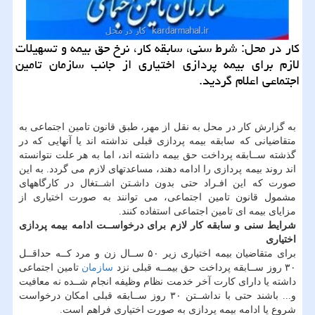
كار در محل: شرط سنی، سابقه كار، نرخ حق بیمه و تسهیلات
لازم برای بیمه پردازی اختیاری از جانب سازمان تامین
اجتماعی اعلام گردید.
به گزارش كار در محل به نقل از مهر، طبق قانون تامین اجتماعی به
متقاضیانی كه سابقه بیمه پردازی قبلی نداشته اند یا آنهایی كه در
گذشته ســابقه پرداخت حق بیمه داشته اند، اما به هر علت نتوانسته
اند روند بیمه پردازی را ادامه دهند، مساعدتهای لازم می گردد. به این
صورت كه این افـراد حتی بدون داشـتن اشــتغال در كارگاههای
مشمول قانون تامین اجتماعی، می توانند به صورت اختیاری از
مزایای بیمه ای تامین اجتماعی استفاده كنند.
شرایط سنی و سابقه كار لازم برای درخواســت ادامه بیمه پردازی
اختیاری
برای متقاضیان بیمه اختیاری زیر ۵۰ ســال زن و مرد كــه حداقــل
۳۰ روز ســابقه پرداخت حق بیمــه قبلی نزد
سازمان
تامین اجتماعی
داشته یا دارای كارت آخر خدمت نظام وظیفه انجام شــده نه معافیت
و... باشند حتی با نداشــتن ۳۰ روز ســابقه قبلی امكان درخواست
شروع یا ادامه بیمه پردازی به صورت اختیاری فراهم است.