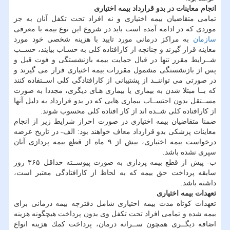
انجام معاینات در بدو قرارداد بیمه اختیاری
تمامی متقاضیان بیمه اختیاری و نه افراد تحت تكفل آنان به جز
موردی كه در ادامه آمده است باید در شروع این نوع بیمه با معرفی
سازمان
به مراكز درمانی مورد تایید با هزینه شخصی خود مورد
معاینه قرار گیرند و چنانچه از كارافتاده كلی به حسـاب بیایند، حســب
شــرایط مقرر تنها در قبال حمایت بیمه بازنشستگی و فوت قبل و
پس از بازنشستگی مشمول مقررات بیمه اختیاری قرار می گیرند و
در صورتی می تواننــد از پشتیبانی از كارافتادگی كلی اســتفاده كنند
كه بــا مبتلا شدن به بیماری یا بیماری هـای دیگری، مجددا به صورت
مســتقل بدون احتســاب بیماری هایی كه در بدو قرارداد به دلیل آنها
از كارافتاده كلی شــده اند از كار افتاده كلی محسوب شوند.
ضمنا متقاضیان بیمه اختیاری در صورت احراز شرایط زیر از انجام
معاینات پزشكی بدو قرارداد معاف خواهند بود: الف- در تاریخ عرضه
درخواست بیمه اختیاری، بیش از ۹ ماه از قطع بیمه پردازی آنان
سپری نشده باشد.
ب- پیش از قطع بیمه پردازی به صورت پیوســته حداقل ۳۶۵ روز
سابقه پرداخت حق بیمه كه به لحاظ از كارافتادگی معتبر است،
داشته باشد.
تعهدات بیمه اختیاری
تعهدات كوتاه مدت بیمه اختیاری شامل دفترچه بیمه درمانی برای
بیمه شده و تمامی افراد تحت تكفل وی بدون پرداخت هیچگونه هزینه
اضافه دیگــری همچون ســرانه درمان، پرداخت كمك هزینه انواع