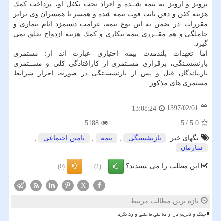
پروتز و اروتز به بیمه شــده و افراد تحت تكفل او، پرداخت كمك
هزینه كفن و دفن بابت فوت بیمه شده و همسر یا همسران وی برابر
مقررات. در ضمن به این نوع بیمه، غرامت دستمزد ایام بیماری و
حاملگی و هم مقــرری بیمه بیكاری و كمك هزینه ازدواج تعلق نمی
گیرد.
اما تعهدات بلندمدت بیمه اختیاری عبارت اند از: مستمری
بازنشسـتگی، برقراری مسـتمری از كارافتادگی كلی و مســتمری
بازماندگان قبل و پس از بازنشسـتگی در صورت احراز شرایط
مستمری های مذكور.
1397/02/01
13:08:24
5188
5
/
5.0
تگهای خبر:
بازنشستگی
,
بیمه
,
تامین اجتماعی
,
سازمان
این مطلب را می پسندید؟
(0)
(1)
X
تازه ترین مطالب مرتبط
جنگ و تحریم در اراده ملی ما خللی وارد نکرد