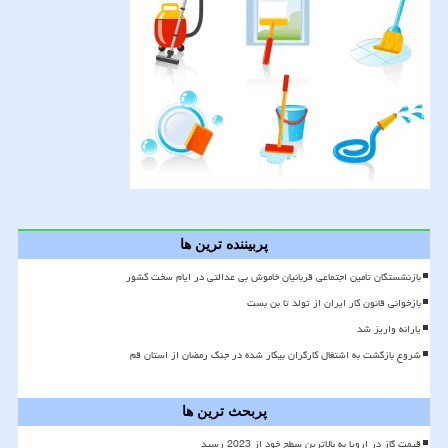
پربیننده ترین ها
بازنشستگان تأمین اجتماعی قربانیان خاموش بی عدالتی در ایام سخت کشور
بازخوانی قانون کار ایران از تولد تا بن بست
یارانه واریز شد
شروع بازگشت به اشتغال کارگران بیکار شده در جنگ رمضان از استان قم
پربحث ترین ها
قیمت گاز در اروپا به بالاترین سطح خود از 2023 رسید