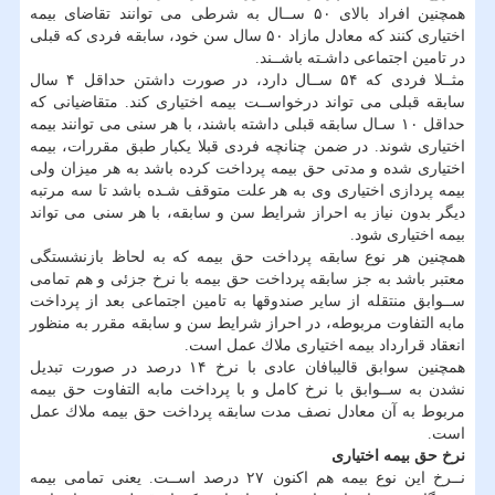
همچنین افراد بالای ۵۰ ســال به شرطی می توانند تقاضای بیمه
اختیاری كنند كه معادل مازاد ۵۰ سال سن خود، سابقه فردی كه قبلی
در تامین اجتماعی داشـته باشــند.
مثــلا فردی كه ۵۴ ســال دارد، در صورت داشتن حداقل ۴ سال
سابقه قبلی می تواند درخواســت بیمه اختیاری كند. متقاضیانی كه
حداقل ۱۰ سـال سابقه قبلی داشته باشند، با هر سنی می توانند بیمه
اختیاری شوند. در ضمن چنانچه فردی قبلا یكبار طبق مقررات، بیمه
اختیاری شده و مدتی حق بیمه پرداخت كرده باشد به هر میزان ولی
بیمه پردازی اختیاری وی به هر علت متوقف شـده باشد تا سه مرتبه
دیگر بدون نیاز به احراز شرایط سن و سابقه، با هر سنی می تواند
بیمه اختیاری شود.
همچنین هر نوع سابقه پرداخت حق بیمه كه به لحاظ بازنشستگی
معتبر باشد به جز سابقه پرداخت حق بیمه با نرخ جزئی و هم تمامی
ســوابق منتقله از سایر صندوقها به تامین اجتماعی بعد از پرداخت
مابه التفاوت مربوطه، در احراز شرایط سن و سابقه مقرر به منظور
انعقاد قرارداد بیمه اختیاری ملاك عمل است.
همچنین سوابق قالیبافان عادی با نرخ ۱۴ درصد در صورت تبدیل
نشدن به ســوابق با نرخ كامل و با پرداخت مابه التفاوت حق بیمه
مربوط به آن معادل نصف مدت سابقه پرداخت حق بیمه ملاك عمل
است.
نرخ حق بیمه اختیاری
نــرخ این نوع بیمه هم اكنون ۲۷ درصد اســت. یعنی تمامی بیمه