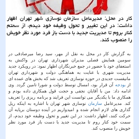
كار در محل: مدیرعامل سازمان نوسازی شهر تهران اظهار
داشت: در این تغییر و تحول وظیفه خود دیدم، از سمتم
كنار بروم تا مدیریت جدید با دست باز فرد مورد نظر خویش
را منصوب كند.
به گزارش كار در محل به نقل از مهر، سید رضا میرصادقی در
سومین همایش فصلی مدیران شهرداری تهران در واكنش به
استعفای خود با حضور در جمع خبرنگاران اظهار نمود: در رویكرد جدید
مدیریت شهری با عنایت به هماهنگی دولت و شهرداری تهران
مانیفست جدیدی در حوزه نوسازی تعریف شد كه بخش های عمده ای
از
بودجه
آن قرار بود، امسال توسط دولت و شورا تامین گردد. وی
ادامه داد: من با آقایان نجفی و حجت قول همكاری داده بودم و
همكاری ما با یكدیگر می توانست این فرایند و برنامه ریزی را تعریف
كند. مدیرعامل
سازمان
نوسازی شهر تهران با اشاره به اینكه ریل
گذاری های لازم انجام شده و امیدواریم در آینده دوستان برپایه آن
حركت كنند، اظهار داشت: در این تغییر و تحول وظیفه خود دیدم، از
سمت خود كنار روم تا مدیریت جدید با دست باز فرد مورد نظر
خویش را منصوب كند.