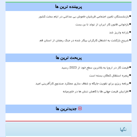
پربیننده ترین ها
بازنشستگان تأمین اجتماعی قربانیان خاموش بی عدالتی در ایام سخت کشور
بازخوانی قانون کار ایران از تولد تا بن بست
یارانه واریز شد
شروع بازگشت به اشتغال کارگران بیکار شده در جنگ رمضان از استان قم
پربحث ترین ها
قیمت گاز در اروپا به بالاترین سطح خود از 2023 رسید
پنجره استقلال کماکان بسته است
برنامه ریزی برای تقویت جایگاه و شفاف سازی عملکرد صندوق کارآفرینی امید
افزایش قیمت جهانی طلا با کاهش تنش ها در خاورمیانه
جدیدترین ها
تگها