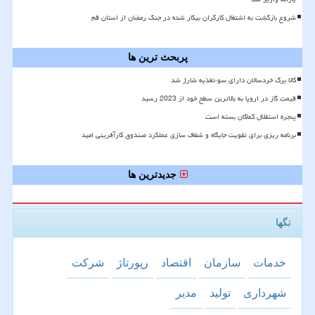
شروع بازگشت به اشتغال کارگران بیکار شده در جنگ رمضان از استان قم
پربحث ترین ها
کالا برگ خردسالان دارای سوءتغذیه شارژ شد
قیمت گاز در اروپا به بالاترین سطح خود از 2023 رسید
پنجره استقلال کماکان بسته است
برنامه ریزی برای تقویت جایگاه و شفاف سازی عملکرد صندوق کارآفرینی امید
جدیدترین ها
تگها
خدمات
سازمان
اقتصاد
رپورتاژ
شركت
شهرداری
تولید
مدیر