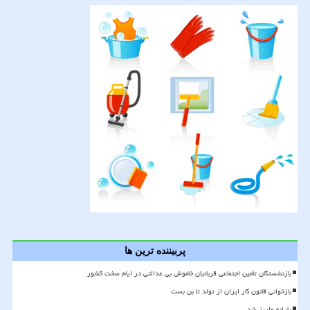
پربیننده ترین ها
بازنشستگان تأمین اجتماعی قربانیان خاموش بی عدالتی در ایام سخت کشور
بازخوانی قانون کار ایران از تولد تا بن بست
یارانه واریز شد