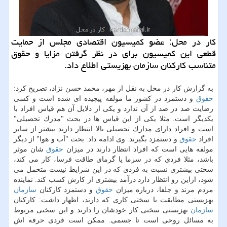
كار در محل: عضو كمیسیون اقتصادی مجلس از حمایت
قطعی این كمیسیون برای در نظر گرفتن مزایا و حقوق
متناسب كاركنان سازمان بهزیستی اطلاع داد.
به گزارش كار در محل به نقل از مهر، محمد حسن نژاد، تصریح كرد:
حقوق
و دستمزد در كشور ما مولفه پیچیده ای شده است و كسی
رضایت صد در صد از آن ندارد و یكی از دلایل آن هم قیاس افراد با
یكدیگر است. مثلا یكی از این قیاس ها در بحث "مدرك تحصیلی"
است و افراد دارای مدارك تحصیلی بالا انتظار دارند بیشتر از سایر
افراد
حقوق
و دستمزد بگیرند. وی ادامه داد: بحث "آب و هوا" از دیگر
مولفه هایی است كه افراد انتظار دارند در میزان
حقوق
شان موثر
باشد، مثلا فردی كه در سرما یا گرمای طاقت فرسا، كار می كند،
سختی بیشتری نسبت به فردی كه در این شرایط نیست متحمل می
شود، ازاین رو انتظار دارد درآمد بیشتری از كارش كسب كند. نماینده
مردم مرند و جلفا، درباره میزان
حقوق
و دستمزد كاركنان
سازمان
بهزیستی مطابقت با سختی كاری كه دارند، اظهار داشت: كاركنان
سازمان
بهزیستی سختی كار خودشان را دارند و این سختی مربوط
به مسائل روحی است تا جسمی. ممكن است فردی حرفه اش