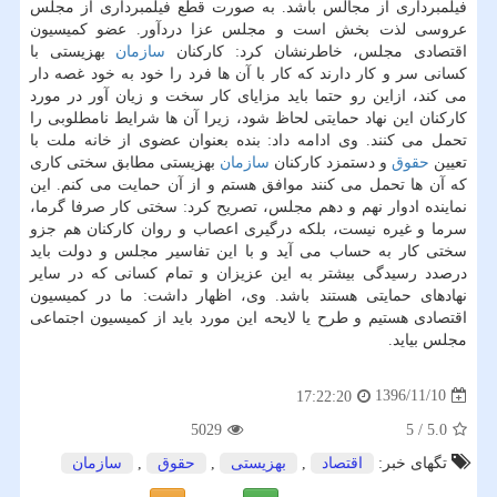
فیلمبرداری از مجالس باشد. به صورت قطع فیلمبرداری از مجلس
عروسی لذت بخش است و مجلس عزا دردآور. عضو كمیسیون
اقتصادی مجلس، خاطرنشان كرد: كاركنان
سازمان
بهزیستی با
كسانی سر و كار دارند كه كار با آن ها فرد را خود به خود غصه دار
می كند، ازاین رو حتما باید مزایای كار سخت و زیان آور در مورد
كاركنان این نهاد حمایتی لحاظ شود، زیرا آن ها شرایط نامطلوبی را
تحمل می كنند. وی ادامه داد: بنده بعنوان عضوی از خانه ملت با
تعیین
حقوق
و دستمزد كاركنان
سازمان
بهزیستی مطابق سختی كاری
كه آن ها تحمل می كنند موافق هستم و از آن حمایت می كنم. این
نماینده ادوار نهم و دهم مجلس، تصریح كرد: سختی كار صرفا گرما،
سرما و غیره نیست، بلكه درگیری اعصاب و روان كاركنان هم جزو
سختی كار به حساب می آید و با این تفاسیر مجلس و دولت باید
درصدد رسیدگی بیشتر به این عزیزان و تمام كسانی كه در سایر
نهادهای حمایتی هستند باشد. وی، اظهار داشت: ما در كمیسیون
اقتصادی هستیم و طرح یا لایحه این مورد باید از كمیسیون اجتماعی
مجلس بیاید.
1396/11/10
17:22:20
5029
5
/
5.0
تگهای خبر:
اقتصاد
,
بهزیستی
,
حقوق
,
سازمان