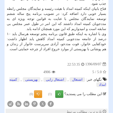
جذب شود.
فتاح بابیان اینكه كمیته امداد با هیئت رئیسه و نمایندگان مجلس رابطه
بسیار خوبی دارد اضافه كرد: در تصویب برنامه پنج ساله ششم
توسعه نمایندگان مجلس با عنایت به قوانین توجه ویژه ای به
مددجویان كمیته امداد داشتند كه این امر در طول عمر مجلس بی
سابقه است و امیدواریم كه این مورد همچنان ادامه یابد.
وی با اشاره به اینكه طبق قانون برنامه پنجم توسعه هرسال باید ۱۰
درصد از جامعه مددجویی كمیته امداد كاهش یابد اظهار داشت:
خودكفایی خانوار، فوت مددجو، آزادی سرپرست خانوار از زندان و
هم پوشانی با بهزیستی از موارد خروج افراد از چرخه حمایتی است.
1396/09/07
22:53:35
4906
5
/
5.0
تگهای خبر:
اشتغال
,
اشتغال زایی
,
بهزیستی
,
كمیته
امداد
این مطلب را می پسندید؟
(0)
(1)
X
تازه ترین مطالب مرتبط