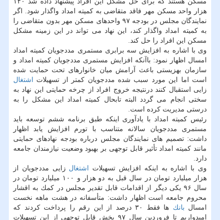
مسكن هستند كه برای حل مشكل این افراد پیشنهاد داده شد ۱۴۰
هزار واحد مسكن مهر فاقد متقاضی به كمیته امداد واگذار شود. اگر
نمایندگان مجلس در بودجه ۹۷ واحدهای مسكن مهر بدون متقاضی را
به كمیته امداد واگذار كند، این نهاد می تواند در این زمینه مشكل
مسكن این افراد را حل كند.
وی با اشاره به افزایش سه برابری مستمری مددجویان كمیته امداد
امسال اظهار نمود: باآنكه افزایش مستمری مددجویان كمیته امداد و
سازمان بهزیستی باعث آرامش میان خانوارهای تحت حمایت شده
است اما این مورد سبب شده مددجویان كمتر از تسهیلات
اشتغال
زایی استقبال كنند درنتیجه خروج افراد از چرخه حمایتی این نهاد به
سختی انجام می گردد البته تابحال كمیته امداد این مشكل را به
درستی مدیریت كرده است.
رئیس كمیته امداد با یادآوری اینكه طبق برنامه ششم توسعه باید
مستمری مددجویان سالانه متناسب با تورم افزایش یابد اظهار
داشت: تصمیم های نمایندگان مجلس درباره بودجه نهادهای حمایتی
مانند كمیته امداد تأثیر قابل توجهی بر بهبود وضعیت نیازمندان جامعه
دارد.
وی با اشاره به اینكه افزایش تسهیلات
اشتغال
زایی مددجویان از
هزار میلیارد تومان در سال قبل به دو هزار و ۱۰۰ میلیارد تومان در
سال ۹۶ یكی دیگر از اقدامات قابل تقدیر مجلس در كمك به اقشار
محروم جامعه است اظهار داشت: متأسفانه در هشت ماهه نخست
امسال
بانك
ها فقط ۳۰ درصد از این رقم را پرداخت كردند كه
امیدواریم تا فروردین سال ۹۷ بخش قابل توجهی از این تسهیلات