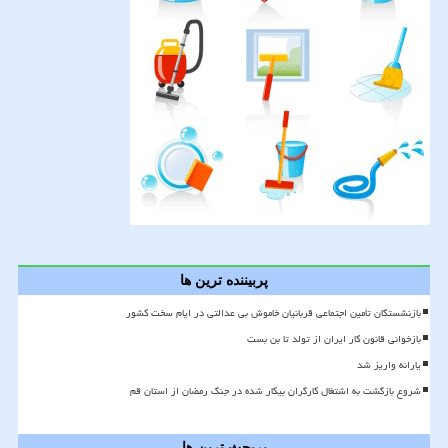
پربیننده ترین ها
بازنشستگان تأمین اجتماعی قربانیان خاموش بی عدالتی در ایام سخت کشور
بازخوانی قانون کار ایران از تولد تا بن بست
یارانه واریز شد
شروع بازگشت به اشتغال کارگران بیکار شده در جنگ رمضان از استان قم
پربحث ترین ها