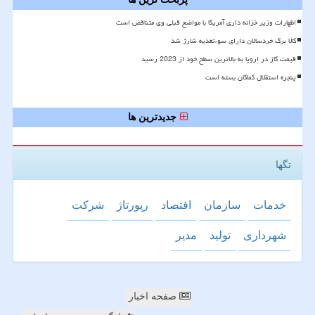
اظهارات وزیر خزانه داری آمریکا با مواضع قبلی وی متناقض است
کالا برگ خردسالان دارای سوءتغذیه شارژ شد
قیمت گاز در اروپا به بالاترین سطح خود از 2023 رسید
پنجره استقلال کماکان بسته است
جدیدترین ها
تگها
خدمات
سازمان
اقتصاد
رپورتاژ
شركت
شهرداری
تولید
مدیر
صفحه اخبار