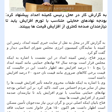
به گزارش كار در محل رئیس كمیته امداد پیشنهاد كرد:
بودجه نهادهای حمایتی متناسب با تورم افزایش یابد تا
نیازمندان صدمه كمتری از افزایش قیمت ها ببینند.
به گزارش كار در محل به نقل از سایت خبری كمیته امداد، رئیس این
كمیته با نمایندگان كمیسیون انرژی مجلس شورای اسلامی دیدار و
گفت گو كرد.
پرویز فتاح، رئیس كمیته امداد در این نشست با اشاره به اینكه
مجلس قرار است بودجه سال ۹۷ نهادهای حمایتی مانند كمیته امداد
را پنج تا ۱۰ درصد افزایش دهد اظهار داشت: این در حالیست كه
قیمت برخی كالاهای ضروری مانند قیمت نان حدود ۲۰ درصد افزایش
داشته است.
وی با اشاره به اینكه طبقات محروم جامعه تأثیر افزایش قیمت ها را
بیش از سایر مردم احساس می كنند، تاكید كرد: بر این اساس بودجه
نهادهای حمایتی متناسب با تورم افزایش یابد تا نیازمندان صدمه
كمتری از افزایش قیمت ها ببینند.
فتاح بابیان اینكه اصلی ترین و گران ترین نیاز مددجویان تأمین مسكن
است اظهار داشت: هم اكنون ۱۵۰ هزار خانوار تحت حمایت فاقد