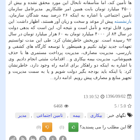
ها تأمین كند، اما متأسفانه تابحال این مورد محقق نشده و بیش از
۳۵۰۰ میلیارد تومان بابت همین امر طلبكاریم. مدیرعامل سازمان
تأمین اجتماعی با اشاره به اینكه ۲۶ درصد بیمه شدگان سازمان،
بازنشسته
پیش از موعد و سخت و زیان آور هستند، اظهار داشت: این
مورد قابل توجه و تأمل است و نتیجه آن، این است كه بدهی دولت
در سال ۸۴ از ۴۰۰۰ میلیارد تومان به ۶۰ هزار میلیارد تومان در سال
۹۲ رسیده است. نوربخش خاطرنشان كرد: طی این مدت توانستیم
تعهدات جدید تولید نكنیم و همینطور با توسعه كارگاه های كشفی و
بازرسی، مدیریت مصارف، مدیریت پرداخت مستمری ها با حذف
همپوشانی، مدیریت بیمه بیكاری و... اقدامات مثبتی انجام دادیم. وی
با اشاره به اینكه دو راهكار برای ادامه راه وجود دارد، خاطرنشان
كرد: یا اینكه باید بودجه بگیر دولت شویم و یا به سمت مدیریت و
تجهیز منابع و مصارف پیش رویم. ادامه دارد...
1396/09/02
13:10:52
6468
5
/
5.0
تگهای خبر:
بیكاری
,
بیمه
,
تامین اجتماعی
,
مدیر
این مطلب را می پسندید؟
(0)
(1)
X