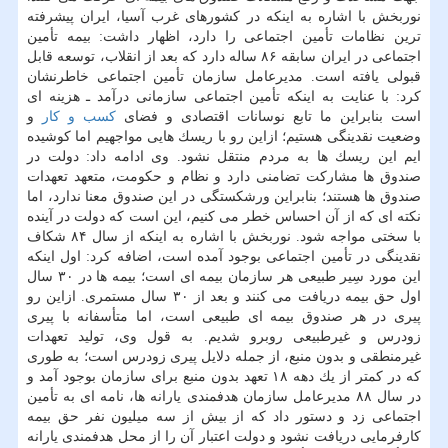
نوربخش با اشاره به اینكه در كشورهای غرب آسیا، ایران پیشرفته
ترین نظامات تأمین اجتماعی را دارد، اظهار داشت: بیمه تأمین
اجتماعی در ایران سابقه ۸۶ ساله دارد كه بعد از انقلاب، توسعه قابل
قبولی یافته است. مدیرعامل سازمان تأمین اجتماعی خاطرنشان
كرد: با عنایت به اینكه تأمین اجتماعی سازمانی درآمد ـ هزینه ای
است بنابراین ما تابع نوسانات اقتصادی و فضای
كسب و كار
و
وضعیت نقدینگی هستیم؛ ازاین رو با ریسك هایی مواجهیم اما كوشیده
ایم این ریسك ها به مردم منتقل نشود. وی ادامه داد: دولت در
صندوق ها مشاركت تضامنی دارد و نظام و حكومت، متعهد تعهدات
صندوق ها هستند؛ بنابراین ورشكستگی در این صندوق معنا ندارد، اما
نكته ای كه از آن احساس خطر می كنیم، این است كه دولت در آینده
با سختی مواجه شود. نوربخش با اشاره به اینكه از سال ۸۴ شكاف
نقدینگی در تأمین اجتماعی بوجود آمده است، اضافه كرد: اول اینكه
این مورد سِیر طبیعی هر سازمان بیمه ای است؛ بیمه ها در ۳۰ سال
اول حق بیمه دریافت می كنند و بعد از ۳۰ سال مستمری. ازاین رو
پیری در هر صندوق بیمه ای طبیعی است، اما متأسفانه با پیری
زودرس و غیرطبیعی روبرو شدیم. به قول وی، تولید تعهدات
غیرمنطقی و بدون منبع، از جمله دلایل پیری زودرس است؛ به طوری
كه در كمتر از یك دهه ۱۸ تعهد بدون منبع برای سازمان بوجود آمد و
در سال ۸۸ مدیرعامل سازمان هدفمندی یارانه ها، نامه ای به تأمین
اجتماعی زد و دستور داد كه از بیش از سه میلیون نفر حق بیمه
كارفرمایی دریافت نشود و دولت اعتبار آن را از محل هدفمندی یارانه