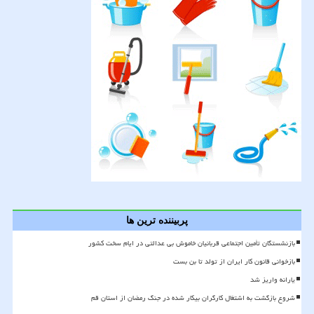
پربیننده ترین ها
بازنشستگان تأمین اجتماعی قربانیان خاموش بی عدالتی در ایام سخت کشور
بازخوانی قانون کار ایران از تولد تا بن بست
یارانه واریز شد
شروع بازگشت به اشتغال کارگران بیکار شده در جنگ رمضان از استان قم