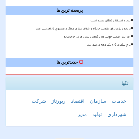
پربحث ترین ها
پنجره استقلال کماکان بسته است
برنامه ریزی برای تقویت جایگاه و شفاف سازی عملکرد صندوق کارآفرینی امید
افزایش قیمت جهانی طلا با کاهش تنش ها در خاورمیانه
نرخ بیکاری 9 و یک دهم درصد شد
جدیدترین ها
تگها
خدمات
سازمان
اقتصاد
رپورتاژ
شركت
شهرداری
تولید
مدیر