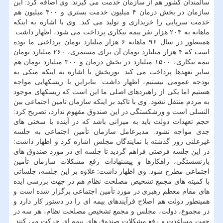
سالمندان كشور هم از سازمان خدمت می گیرند. وی اضافه كرد: این
سازمان در بخش درمان ۴ میلیون خدمت بستری و ۴۰۰ میلیون هم
خدمت سرپایی را خریداری و تولید می كند. وی با اشاره به اینكه
ماهانه به ۲۰۴ هزار نفر بیمه بیكاری پرداخت می شود، اظهار داشت:
همینطور در سال ۹۶ ماهانه ۶ هزار میلیارد تومان پرداختی ما بوده
است كه ۴ هزار میلیارد تومان آن برای مستمری، ۲۶۰ میلیارد تومان
بیمه بیكاری، ۱۵۰۰ میلیارد در بخش درمان و ۳۰۰ میلیارد تومان هم
سایر تعهدها پرداخت می كند. نوربخش با اشاره به اینكه متكی به
بودجه عمومی نیستیم، اظهار داشت: بنابراین با ریسكهایی مواجه
هستیم اما یكی از راهبردهای اصلی ما این است كه ریسكهای موجود
به مردم منتقل نشود. وی با تاكید بر اینكه سازمان تامین اجتماعی بین
النسلی است و ورشكستگی در این صندوق مفهوم ندارد، تصریح كرد:
حجم تعهدات دولت باید به میزانی باشد كه در آینده با سختی های
جدی مواجه نشود. مدیرعامل سازمان تأمین اجتماعی به جلسه
غیرعلنی روز گذشته با نمایندگان مجلس اشاره كرد و اظهار داشت:
در این جلسه فرصتی فراهم گردید تا جلسه ای در مورد صندوق های
بازنشستگی، راهكارها و پیشنهادات رفع مشكلات سازمان تأمین
اجتماعی مطرح شود. وی اظهار داشت: علاوه بر این جلسه، جلساتی
با كمیته های مجمع تشخیص مصلحت نظام هم در جهت بررسی ایده
های مقام معظم رهبری در مورد تأمین اجتماعی برگزار شده است و
همینطور دولت هم اصلاح فرآیندهای بیمه ای را در دستور كار دارد و
در مجموع، دولت، مجلس و مجمع تشخیص مصلحت نظام، هر سه در
جهت مساعدت و رفع مشكلات صندوق های بیمه ای حركت می كنند.