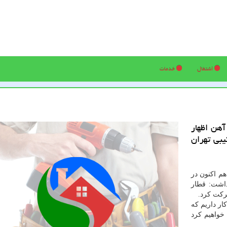
اشتغال
خدمات
آهن اظهار
بی تهران
م اکنون در
داشت: قطار
رکت کرد.
کار داریم که
خواهیم کرد