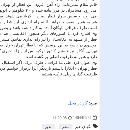
قائم مقام مدیرعامل راه آهن افزود: این قطار از تهران
می رود. مسافران در مرز پیاده شده و 
می روند و سپس سوار قطار بصره _ کربلا می شوند. م
هم به همین صورت خواهد. البته راه اندازی این قطار م
است طرف عراقی ناوگان آماده به کار داشته باشد و بصورت چا
وی اشاره کرد: با کشورهای دیگر همچون افغانستان هم 
قطار از مشهد به افغانستان را نیز راه اندازی نماییم. مس
موسوی در پاسخ به این پرسش که آیا قطار تهران - وان به 
تهران_ آنکارا نیز هستیم. کشور ترکیه پس از زلزله اخیری
دارد و هنوز به ظرفیت اصلی برنگشته است.
قطار تهران - آنکارا داشتیم باردیگر آنرا برقرار خواهیم
ظرفیت گذاری ریلی ترکیه هستیم.
منبع:
كار در محل
1404/01/24
11:20:08
تگهای خبر:
سفر
,
مدیر