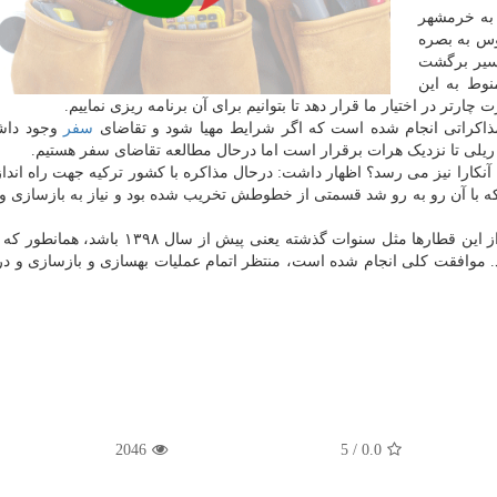
 به خرمشهر
۳۰ کیلومتر با اتوبوس به بصره
سیر برگشت
نوط به این
رتر در اختیار ما قرار دهد تا بتوانیم برای آن برنامه ریزی نماییم.
مذاکراتی انجام شده است که اگر شرایط مهیا شود و تقاضای
سفر
وجود داشت
یر ریلی تا نزدیک هرات برقرار است اما درحال مطالعه تقاضای سفر هستیم.
آنکارا نیز می رسد؟ اظهار داشت: درحال مذاکره با کشور ترکیه جهت راه اندا
 که با آن رو به رو شد قسمتی از خطوطش تخریب شده بود و نیاز به بازسازی و
وی عنوان کرد: طی مذاکرات با طرف ترک، اگر استقبال از این قطارها مثل سنوات گذشته یعنی پیش
 کرد. موافقت کلی انجام شده است، منتظر اتمام عملیات بهسازی و بازسازی و د
2046
5
/
0.0