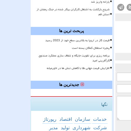
یارانه واریز شد
شروع بازگشت به اشتغال کارگران بیکار شده در جنگ رمضان از
استان قم
پربحث ترین ها
قیمت گاز در اروپا به بالاترین سطح خود از 2023 رسید
پنجره استقلال کماکان بسته است
برنامه ریزی برای تقویت جایگاه و شفاف سازی عملکرد صندوق
کارآفرینی امید
افزایش قیمت جهانی طلا با کاهش تنش ها در خاورمیانه
جدیدترین ها
تگها
خدمات
سازمان
اقتصاد
رپورتاژ
شركت
شهرداری
تولید
مدیر