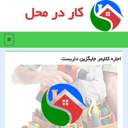
کار در محل
منو
اجاره کلایمر جایگزین داربست