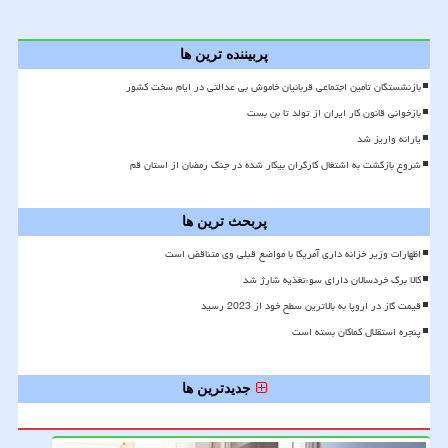
پربیننده ترین ها
بازنشستگان تأمین اجتماعی قربانیان خاموش بی عدالتی در ایام سخت کشور
بازخوانی قانون کار ایران از تولد تا بن بست
یارانه واریز شد
شروع بازگشت به اشتغال کارگران بیکار شده در جنگ رمضان از استان قم
پربحث ترین ها
اظهارات وزیر خزانه داری آمریکا با مواضع قبلی وی متناقض است
کالا برگ خردسالان دارای سوءتغذیه شارژ شد
قیمت گاز در اروپا به بالاترین سطح خود از 2023 رسید
پنجره استقلال کماکان بسته است
جدیدترین ها