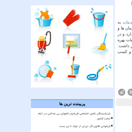
مات
به
ان ها و
رد و در
ات بهره
ر داشت:
 کسب
پربیننده ترین ها
بازنشستگان تأمین اجتماعی قربانیان خاموش بی عدالتی در ایام
سخت کشور
بازخوانی قانون کار ایران از تولد تا بن بست