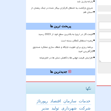
یارانه واریز شد
شروع بازگشت به اشتغال کارگران بیکار شده در جنگ رمضان از
استان قم
پربحث ترین ها
قیمت گاز در اروپا به بالاترین سطح خود از 2023 رسید
پنجره استقلال کماکان بسته است
برنامه ریزی برای تقویت جایگاه و شفاف سازی عملکرد صندوق
کارآفرینی امید
افزایش قیمت جهانی طلا با کاهش تنش ها در خاورمیانه
جدیدترین ها
تگها
خدمات
سازمان
اقتصاد
رپورتاژ
شركت
شهرداری
تولید
مدیر