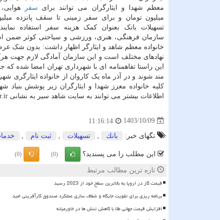
معظم شهدا و ایثارگران می توانند برای
سفر
هوایی، 
میلیون تومان و برای سفر زمینی تا سقف پانزده میلیو
تسهیلات بانک بعنوان کمک هزینه سفر استفاده نماین
سازمان فرهنگی، هنری، ورزشی و سیاحتی کوثر ضمن اشا
خانواده معظم شاهد و ایثارگر اظهار داشت: بدون شک عرضه
نهادهای مختلف است و این سازمان آمادگی لازم جهت هرگ
این راستا تفاهمنامه ای با شهرداری تهران امضا شده که جا
مند شوند و در آذر ماه یک کاروان از خانواده ایثارگری 
کلیه خانواده معزز شهدا و ایثارگران زیر پوشش بنیاد 
اطلاعات بیشتر می توانند به سایت شاهد سیر به نشانی https: //shahedseyr.ir بخش سفر عتبات عالیات مراجعه نمایند.
1403/10/09
11:16:14
تگهای خبر:
بانك
,
تسهیلات
,
ثبت نام
,
خدما
این مطلب را می پسندید؟
(0)
(0)
تازه ترین مطالب مرتبط
قیمت گاز در اروپا به بالاترین سطح خود از 2023 رسید
برنامه ریزی برای تقویت جایگاه و شفاف سازی عملکرد صندوق کارآفرینی امید
افزایش قیمت جهانی طلا با کاهش تنش ها در خاورمیانه