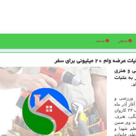
اشتغال
خدمات
۲۰ میلیونی برای سفر
ی و هنری
 به عتبات
د.
 ورزشی و
غاز آذر ماه
تعداد ۹۲۰ نفر از خانواده معزز شاهد و ایثارگر در چارچوب ۲۳ کاروان
گی، هنری،
دند وی ضمن
عظم شهدا و
طه، خانواده