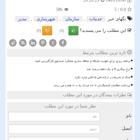
1403/10/08
20:20:29
586
5
/
0.0
تگهای خبر:
خدمات
,
سازمان
,
شهرسازی
,
مدیر
این مطلب را می پسندید؟
(0)
(0)
X
تازه ترین مطالب مرتبط
برنامه ریزی برای تقویت جایگاه و شفاف سازی عملکرد صندوق کارآفرینی امید
نرخ بیکاری 9 و یک دهم درصد شد
جنگ و تحریم در اراده ملی ما خللی وارد نکرد
پرداخت مطالبات گندمکاران تا ۲۲ مرداد به ۲۱۰ همت می رسد
نظرات بینندگان در مورد این مطلب
نظر شما در مورد این مطلب
نام:
ایمیل: