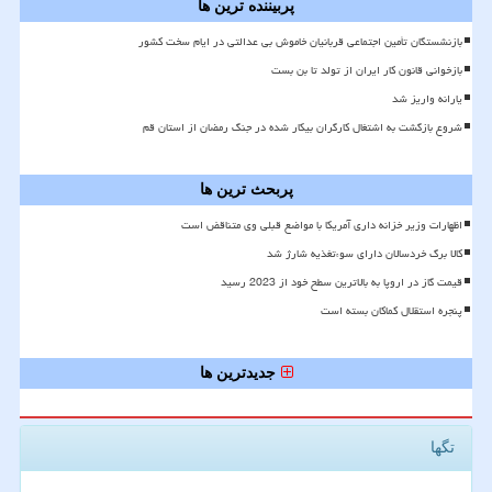
پربیننده ترین ها
بازنشستگان تأمین اجتماعی قربانیان خاموش بی عدالتی در ایام سخت کشور
بازخوانی قانون کار ایران از تولد تا بن بست
یارانه واریز شد
شروع بازگشت به اشتغال کارگران بیکار شده در جنگ رمضان از استان قم
پربحث ترین ها
اظهارات وزیر خزانه داری آمریکا با مواضع قبلی وی متناقض است
کالا برگ خردسالان دارای سوءتغذیه شارژ شد
قیمت گاز در اروپا به بالاترین سطح خود از 2023 رسید
پنجره استقلال کماکان بسته است
جدیدترین ها
تگها