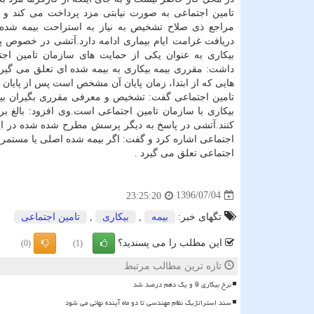
تامین اجتماعی به صورت نیابتی مزد پرداخت می كند و ت
مراجع ذی صلاح تشخیص به نیاز به استراحت بیمه شده
دریافت غرامت ایام بیماری ادامه دارد.آتشی در خصوص پ
بیكاری به عنوان یكی از حمایت های سازمان تامین اجت
داشت: مقرری بیمه بیكاری به بیمه شده ای تعلق می گیرد 
هایی كه از ابتدا، زمان پایان آن مشخص است پس از پایان 
تامین اجتماعی گفت: تشخیص و معرفی مقرری بگیران بیمه
كنند.آتشی در پاسخ به دیگر پرسش مطرح شده شده در این 
اجتماعی اشاره كرد و گفت: اگر بیمه شده اصلی یا مستمری
اجتماعی تعلق می گیرد .
1396/07/04
23:25:20
تگهای خبر:
بیمه
,
بیكاری
,
تامین اجتماعی
این مطلب را می پسندید؟
(0)
(1)
تازه ترین مطالب مرتبط
نرخ بیکاری 9 و یک دهم درصد شد
سند استراتژیک نظام مهندسی تا دو ماه آینده نهائی می شود