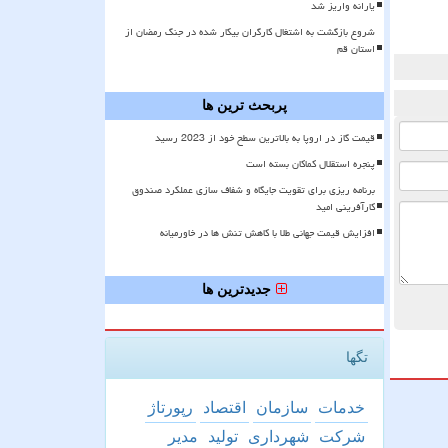
یارانه واریز شد
شروع بازگشت به اشتغال کارگران بیکار شده در جنگ رمضان از
استان قم
پربحث ترین ها
قیمت گاز در اروپا به بالاترین سطح خود از 2023 رسید
پنجره استقلال کماکان بسته است
برنامه ریزی برای تقویت جایگاه و شفاف سازی عملکرد صندوق
کارآفرینی امید
افزایش قیمت جهانی طلا با کاهش تنش ها در خاورمیانه
جدیدترین ها
تگها
خدمات
سازمان
اقتصاد
رپورتاژ
شركت
شهرداری
تولید
مدیر