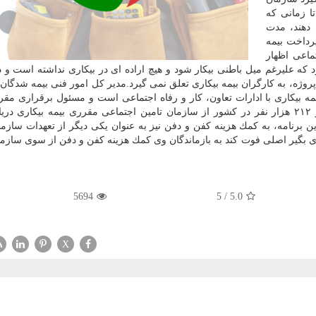
ا زمانی كه
 دهند، مدت
رداخت بیمه
ماعی اظهار
كه علیرغم میل باطنی بیكار شود و هیچ اراده ای در بیكاری نداشته است و د
پروژه، به كارگران بیمه بیكاری تعلق نمی گیرد.مدیر كل امور فنی بیمه شدگان
 بیكاری با ادارات تعاون، كار و رفاه اجتماعی است و مسئول برقراری مقر
بیكاری با سازمان تامین اجتماعی است.وی افزود: بالغ بر ۲۱۲ هزار نفر در كشور از سازمان تامین اجتماعی مقرری بیمه بیك
برنامه، به كمك هزینه كفن و دفن نیز به عنوان یكی دیگر از تعهدات سازما
 بگیر اصلی فوت كند به بازماندگان وی كمك هزینه كفن و دفن از سوی سازما
5694
5
/
5.0
X