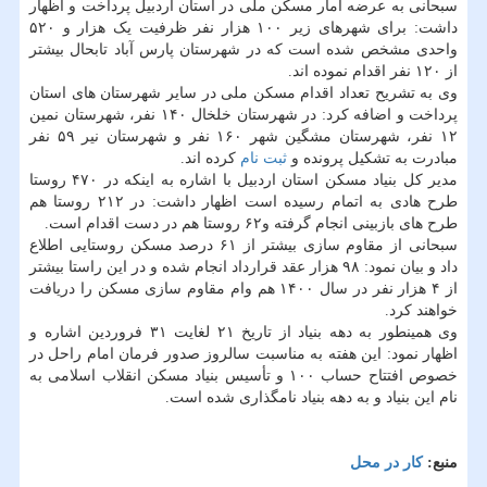
سبحانی به عرضه آمار مسکن ملی در استان اردبیل پرداخت و اظهار
داشت: برای شهرهای زیر ۱۰۰ هزار نفر ظرفیت یک هزار و ۵۲۰
واحدی مشخص شده است که در شهرستان پارس آباد تابحال بیشتر
از ۱۲۰ نفر اقدام نموده اند.
وی به تشریح تعداد اقدام مسکن ملی در سایر شهرستان های استان
پرداخت و اضافه کرد: در شهرستان خلخال ۱۴۰ نفر، شهرستان نمین
۱۲ نفر، شهرستان مشگین شهر ۱۶۰ نفر و شهرستان نیر ۵۹ نفر
مبادرت به تشکیل پرونده و
ثبت نام
کرده اند.
مدیر کل بنیاد مسکن استان اردبیل با اشاره به اینکه در ۴۷۰ روستا
طرح هادی به اتمام رسیده است اظهار داشت: در ۲۱۲ روستا هم
طرح های بازبینی انجام گرفته و۶۲ روستا هم در دست اقدام است.
سبحانی از مقاوم سازی بیشتر از ۶۱ درصد مسکن روستایی اطلاع
داد و بیان نمود: ۹۸ هزار عقد قرارداد انجام شده و در این راستا بیشتر
از ۴ هزار نفر در سال ۱۴۰۰ هم وام مقاوم سازی مسکن را دریافت
خواهند کرد.
وی همینطور به دهه بنیاد از تاریخ ۲۱ لغایت ۳۱ فروردین اشاره و
اظهار نمود: این هفته به مناسبت سالروز صدور فرمان امام راحل در
خصوص افتتاح حساب ۱۰۰ و تأسیس بنیاد مسکن انقلاب اسلامی به
نام این بنیاد و به دهه بنیاد نامگذاری شده است.
منبع:
كار در محل