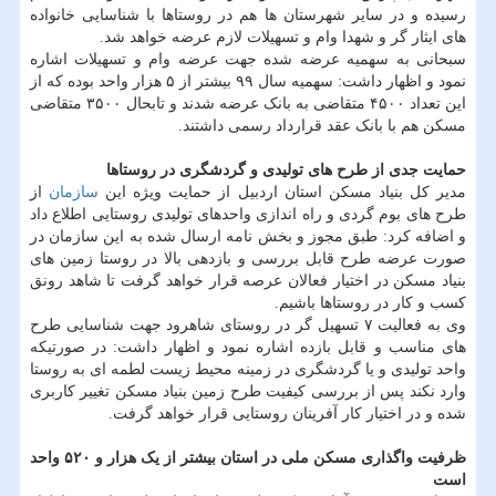
رسیده و در سایر شهرستان ها هم در روستاها با شناسایی خانواده
های ایثار گر و شهدا وام و تسهیلات لازم عرضه خواهد شد.
سبحانی به سهمیه عرضه شده جهت عرضه وام و تسهیلات اشاره
نمود و اظهار داشت: سهمیه سال ۹۹ بیشتر از ۵ هزار واحد بوده که از
این تعداد ۴۵۰۰ متقاضی به بانک عرضه شدند و تابحال ۳۵۰۰ متقاضی
مسکن هم با بانک عقد قرارداد رسمی داشتند.
حمایت جدی از طرح های تولیدی و گردشگری در روستاها
مدیر کل بنیاد مسکن استان اردبیل از حمایت ویژه این
سازمان
از
طرح های بوم گردی و راه اندازی واحدهای تولیدی روستایی اطلاع داد
و اضافه کرد: طبق مجوز و بخش نامه ارسال شده به این سازمان در
صورت عرضه طرح قابل بررسی و بازدهی بالا در روستا زمین های
بنیاد مسکن در اختیار فعالان عرصه قرار خواهد گرفت تا شاهد رونق
کسب و کار در روستاها باشیم.
وی به فعالیت ۷ تسهیل گر در روستای شاهرود جهت شناسایی طرح
های مناسب و قابل بازده اشاره نمود و اظهار داشت: در صورتیکه
واحد تولیدی و یا گردشگری در زمینه محیط زیست لطمه ای به روستا
وارد نکند پس از بررسی کیفیت طرح زمین بنیاد مسکن تغییر کاربری
شده و در اختیار کار آفرینان روستایی قرار خواهد گرفت.
ظرفیت واگذاری مسکن ملی در استان بیشتر از یک هزار و ۵۲۰ واحد
است