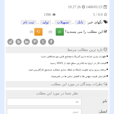
1400/01/23
19:27:26
1396
5
/
0.0
تگهای خبر:
بانك
,
تسهیلات
,
تولید
,
ثبت نام
این مطلب را می پسندید؟
(0)
(0)
X
تازه ترین مطالب مرتبط
اظهارات وزیر خزانه داری آمریکا با مواضع قبلی وی متناقض است
قیمت گاز در اروپا به بالاترین سطح خود از 2023 رسید
برنامه ریزی برای تقویت جایگاه و شفاف سازی عملکرد صندوق کارآفرینی امید
افزایش قیمت جهانی طلا با کاهش تنش ها در خاورمیانه
نظرات بینندگان در مورد این مطلب
نظر شما در مورد این مطلب
نام:
ایمیل: