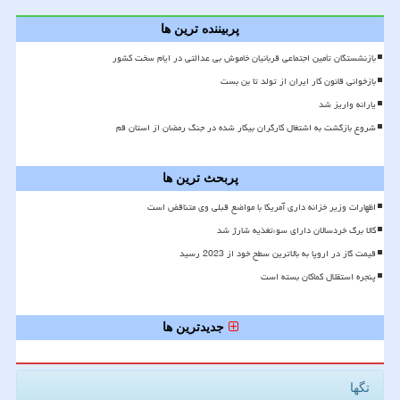
پربیننده ترین ها
بازنشستگان تأمین اجتماعی قربانیان خاموش بی عدالتی در ایام سخت کشور
بازخوانی قانون کار ایران از تولد تا بن بست
یارانه واریز شد
شروع بازگشت به اشتغال کارگران بیکار شده در جنگ رمضان از استان قم
پربحث ترین ها
اظهارات وزیر خزانه داری آمریکا با مواضع قبلی وی متناقض است
کالا برگ خردسالان دارای سوءتغذیه شارژ شد
قیمت گاز در اروپا به بالاترین سطح خود از 2023 رسید
پنجره استقلال کماکان بسته است
جدیدترین ها
تگها