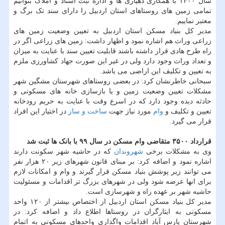
سال ۱۴۰۰ با همکاری دهیاری ها و اداره ثبت اسناد و املاک بتوانیم
تمامی زمین های روستاهای استان اردبیل را دارای سند تک برگ و
معتبر نماییم.
مدیر کل بنیاد مسکن استان اردبیل به تعیین وضعیت زمین های
زراعی وراث هم اشاره نمود و اظهار داشت: زمین های زراعی اگر در
راه طرح هادی قرار داشته باشند قابلیت تعیین سند با عنایت به میزان
و تعداد وراث وجود دارد ولی در غیر این صورت جهاد کشاورزی ملزم
به تعیین و تکلیف این اراضی می باشد.
سبحانی خاطرنشان کرد: در بعضی روستاهای شهرستان مشگین شهر
مشکلات تعیین وضعیت زمین و یا بازسازی خانه های مسکونی و
حادثه دیده وجود دارد که در اسرع وقت با عنایت به حریم رودخانه
تعیین و تکلیف و
وام
مورد نیاز جهت
ساخت و ساز
در اختیار این افراد
قرار می گیرد.
قرارداد ۳۵۰۰ متقاضی وام مسکن در سال ۹۹ با بانک ها ثبت شد
وی به مشکلات برخی
شهروندان
که در حاشیه شهر سکونت دارند
اشاره نمود و اضافه کرد: بر مبنای قانون شهرهای زیر ۲۰ هزار نفر
می توانند زیر پوشش بنیاد مسکن قرار گیرند و وام و امکانات لازم
برای انها عرضه شود ولی در شهرهای بزرگ تر اقدامات و مسئولیت
حاشیه شهر بر عهده راه و شهرسازی است.
مدیر کل بنیاد مسکن استان اردبیل از اختصاص بیشتر از ۱۲۰ واحد
مسکونی به ایثارگران در روستاها اطلاع داد و اضافه کرد: در
شهرستان پارس آباد اقدامات واگذاری واحدهای مسکونی به اتمام