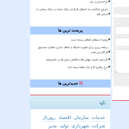
یارانه واریز شد
شروع بازگشت به اشتغال کارگران بیکار شده در جنگ رمضان از
استان قم
پربحث ترین ها
پنجره استقلال کماکان بسته است
برنامه ریزی برای تقویت جایگاه و شفاف سازی عملکرد صندوق
کارآفرینی امید
افزایش قیمت جهانی طلا با کاهش تنش ها در خاورمیانه
نرخ بیکاری 9 و یک دهم درصد شد
جدیدترین ها
تگها
خدمات
سازمان
اقتصاد
رپورتاژ
شركت
شهرداری
تولید
مدیر