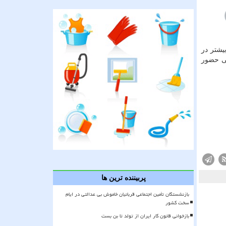
ا حضور بیشتر در
می حضور
پربیننده ترین ها
بازنشستگان تأمین اجتماعی قربانیان خاموش بی عدالتی در ایام
سخت کشور
بازخوانی قانون کار ایران از تولد تا بن بست