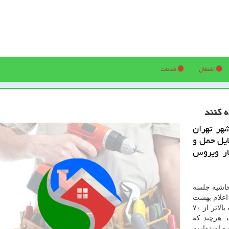
اشتغال
خدمات
ه كنند
هر تهران
ایل حمل و
ار ویروس
حاشیه جلسه
اعلام بهشت
زهرا (س)، متاسفانه در تهران از عدد ۱۵ قربانی در روز به بالاتر از ۷۰
ت. هرچند که
و امیدواریم