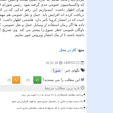
که واکسیناسیون عمومی جدی گرفته شود. رئیس شورای 
تهران اظهار داشت: امیدواریم این رقم اندکی که در 
دریافت کرده اند افزایش یابد. حمل و نقل عمومی هم مهم
است که در انتشار کرونا تأثیر دارد. هاشمی اظهار داشت: الب
ناوگان عمومی خطر شیوع را بیشتر می کند. وی تصریح 
داشته باشند تا از پیک انتشار ویروس عبور نماییم.
منبع:
كار در محل
1400/01/23
10:32:18
تگهای خبر:
شورا
این مطلب را می پسندید؟
(0)
(0)
تازه ترین مطالب مرتبط
پرداخت مطالبات گندمکاران تا ۲۲ مرداد به ۲۱۰ همت می رسد
۴۶ درصد حوادث ناشی از ساختمان سازی منجر به فوت کارگران می شود
۳۸ درصد حوادث ناشی از کار مربوط به صنعت ساختمان سازی است