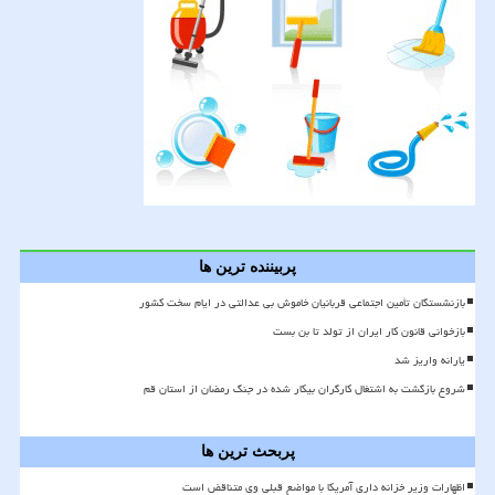
پربیننده ترین ها
بازنشستگان تأمین اجتماعی قربانیان خاموش بی عدالتی در ایام سخت کشور
بازخوانی قانون کار ایران از تولد تا بن بست
یارانه واریز شد
شروع بازگشت به اشتغال کارگران بیکار شده در جنگ رمضان از استان قم
پربحث ترین ها
اظهارات وزیر خزانه داری آمریکا با مواضع قبلی وی متناقض است