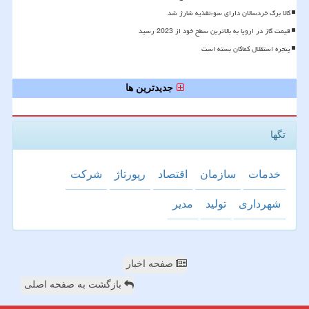
کالا برگ خردسالان دارای سوءتغذیه شارژ شد
قیمت گاز در اروپا به بالاترین سطح خود از 2023 رسید
پنجره استقلال کماکان بسته است
جدیدترین ها
تگها
خدمات
سازمان
اقتصاد
رپورتاژ
شركت
شهرداری
تولید
مدیر
صفحه اخبار
بازگشت به صفحه اصلی