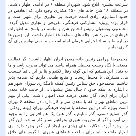
سرعت بیشتری ابلاغ شود. شهردار منطقه ۶ در ادامه، اظهار داشت:
در منطقه ۱۸ شن چاله های ۴۵۰ هکتاری وجود دارد که ابعادش در
حدود استادیوم آزادی است فرصت بی نظیری برای شهر است و
قرار بوده پروژه مشارکتی فرهنگی، تفریحی و تجاری تبدیل گردد.
محمدنبی یوسفیان رئیس انجمن شن و ماسه در پاسخ به اظهارات
فرهادی در مورد شن چاله های منطقه ۱۸ اظهار داشت: این زمین ها
در ارتباط با ستاد اجرایی فرمان امام است و ما نمی توانیم برای آن
کاری نماییم.
محمدرضا بهرامی رئیس خانه معدن ایران اظهار داشت: اگر فعالیت
معدنی با نگاه زیست محیطی همراه نباشد می تواند مخرب باشد و ما
به دنبال این هستیم که این گونه رفتار نکنیم و بنا بر این دائماً نشست
های مشترکی با محیط زیست و منابع طبیعی داریم که صدمه پذیر
نباشیم. محمدجواد حق شناس رئیس کمیته نامگذاری شورای شهر هم
با اشاره به اینکه حدود ۲ سال پیش پیشنهاداتی از جانب خانه معدن
ایران برای ایجاد گذر معدن عرضه شد، اظهار داشت: یکی از مهم
ترین مناطق تهران که با معدن سر و کار دارد، در منطقه ۶ تهران
است بویژه که در این منطقه با سایت فرهنگی تهران (پهنه رودکی،
گذر صنایع دستی، گذر نمایش، گذر هنر) یک هم افزایی را به وجود
می آورد و اگر از مدیریت شهری بخواهیم بستر کار ساخت این گذر
را بوجود آورد، خلاقیت های زیادی در ایجاد این گذر وجود دارد. وی
اظهار داشت: باید برای ساخت فضاهای شهری با گروه های خلاق