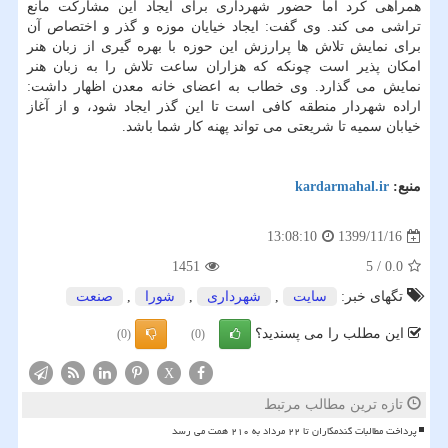
همراهی کرد اما حضور شهرداری برای ایجاد این مشارکت مانع
تراشی می کند. وی گفت: ایجاد خیایان موزه و گذر و اختصاص آن
برای نمایش تلاش ها پرارزش این حوزه با بهره گیری از زبان هنر
امکان پذیر است چونکه که هزاران ساعت تلاش را به زبان هنر
نمایش می گذارد. وی خطاب به اعضای خانه معدن اظهار داشت:
اراده شهردار منطقه کافی است تا این گذر ایجاد شود، و از آغاز
خیابان سمیه تا شریعتی می تواند پهنه کار شما باشد.
منبع:
kardarmahal.ir
1399/11/16
13:08:10
1451
5
/
0.0
تگهای خبر:
سایت
,
شهرداری
,
شورا
,
صنعت
این مطلب را می پسندید؟
(0)
(0)
X
تازه ترین مطالب مرتبط
پرداخت مطالبات گندمکاران تا ۲۲ مرداد به ۲۱۰ همت می رسد