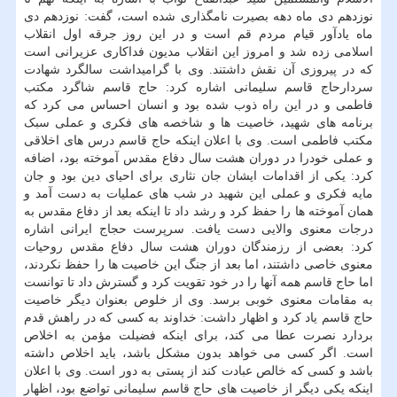
نوزدهم دی ماه دهه بصیرت نامگذاری شده است، گفت: نوزدهم دی
ماه یادآور قیام مردم قم است و در این روز جرقه اول انقلاب
اسلامی زده شد و امروز این انقلاب مدیون فداکاری عزیرانی است
که در پیروزی آن نقش داشتند. وی با گرامیداشت سالگرد شهادت
سردارحاج قاسم سلیمانی اشاره کرد: حاج قاسم شاگرد مکتب
فاطمی و در این راه ذوب شده بود و انسان احساس می کرد که
برنامه های شهید، خاصیت ها و شاخصه های فکری و عملی سبک
مکتب فاطمی است. وی با اعلان اینکه حاج قاسم درس های اخلاقی
و عملی خودرا در دوران هشت سال دفاع مقدس آموخته بود، اضافه
کرد: یکی از اقدامات ایشان جان نثاری برای احیای دین بود و جان
مایه فکری و عملی این شهید در شب های عملیات به دست آمد و
همان آموخته ها را حفظ کرد و رشد داد تا اینکه بعد از دفاع مقدس به
درجات معنوی والایی دست یافت. سرپرست حجاج ایرانی اشاره
کرد: بعضی از رزمندگان دوران هشت سال دفاع مقدس روحیات
معنوی خاصی داشتند، اما بعد از جنگ این خاصیت ها را حفظ نکردند،
اما حاج قاسم همه آنها را در خود تقویت کرد و گسترش داد تا توانست
به مقامات معنوی خوبی برسد. وی از خلوص بعنوان دیگر خاصیت
حاج قاسم یاد کرد و اظهار داشت: خداوند به کسی که در راهش قدم
بردارد نصرت عطا می کند، برای اینکه فضیلت مؤمن به اخلاص
است. اگر کسی می خواهد بدون مشکل باشد، باید اخلاص داشته
باشد و کسی که خالص عبادت کند از پستی به دور است. وی با اعلان
اینکه یکی دیگر از خاصیت های حاج قاسم سلیمانی تواضع بود، اظهار