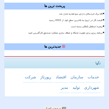
پربحث ترین ها
کالا برگ خردسالان دارای سوءتغذیه شارژ شد
قیمت گاز در اروپا به بالاترین سطح خود از 2023 رسید
پنجره استقلال کماکان بسته است
برنامه ریزی برای تقویت جایگاه و شفاف سازی عملکرد صندوق کارآفرینی امید
جدیدترین ها
تگها
خدمات
سازمان
اقتصاد
رپورتاژ
شركت
شهرداری
تولید
مدیر
صفحه اخبار