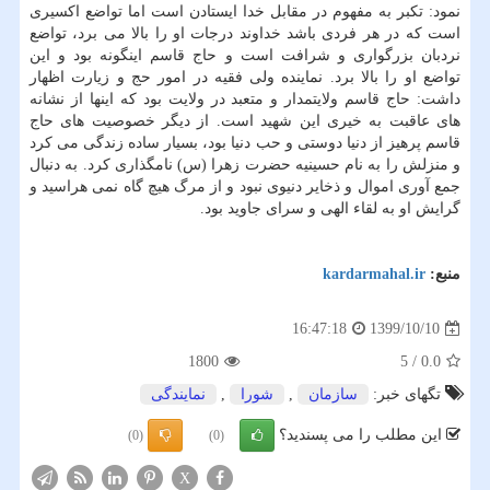
نمود: تکبر به مفهوم در مقابل خدا ایستادن است اما تواضع اکسیری
است که در هر فردی باشد خداوند درجات او را بالا می برد، تواضع
نردبان بزرگواری و شرافت است و حاج قاسم اینگونه بود و این
تواضع او را بالا برد. نماینده ولی فقیه در امور حج و زیارت اظهار
داشت: حاج قاسم ولایتمدار و متعبد در ولایت بود که اینها از نشانه
های عاقبت به خیری این شهید است. از دیگر خصوصیت های حاج
قاسم پرهیز از دنیا دوستی و حب دنیا بود، بسیار ساده زندگی می کرد
و منزلش را به نام حسینیه حضرت زهرا (س) نامگذاری کرد. به دنبال
جمع آوری اموال و ذخایر دنیوی نبود و از مرگ هیچ گاه نمی هراسید و
گرایش او به لقاء الهی و سرای جاوید بود.
منبع:
kardarmahal.ir
1399/10/10
16:47:18
1800
5
/
0.0
تگهای خبر:
سازمان
,
شورا
,
نمایندگی
این مطلب را می پسندید؟
(0)
(0)
X