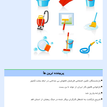
پربیننده ترین ها
بازنشستگان تأمین اجتماعی قربانیان خاموش بی عدالتی در ایام سخت کشور
بازخوانی قانون کار ایران از تولد تا بن بست
یارانه واریز شد
شروع بازگشت به اشتغال کارگران بیکار شده در جنگ رمضان از استان قم