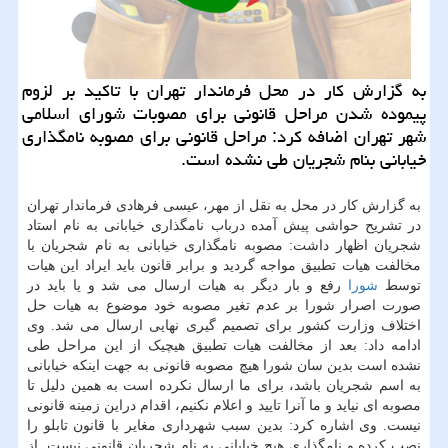
به گزارش کار در محل فرماندار تهران با تاکید بر لزوم
پیموده شدن مراحل قانونی برای مصوبات شورای اسلامی
شهر تهران اضافه کرد: مراحل قانونی برای مصوبه نامگذاری
خیابانی بنام شجریان طی نشده است.
به گزارش کار در محل به نقل از مهر، عیسی فرهادی فرماندار تهران
در تشریح حواشی پیش آمده درباب نامگذاری خیابانی به نام استاد
شجریان اظهار داشت: مصوبه نامگذاری خیابانی به نام شجریان با
مخالفت هیات تطبیق مواجه گردید و برابر قانون باید ایراد این هیات
توسط
شورا
رفع و بار دیگر به هیات ارسال می شد و یا باید در
صورت اصرار شورا بر عدم تغیر مصوبه خود موضوع به هیات حل
اختلاف وزارت کشور برای تصمیم گیری نهایی ارسال می شد. وی
ادامه داد: بعد از مخالفت هیات تطبیق هیچیک از این مراحل طی
نشده است بدین سان شورا هیچ مصوبه قانونی به جهت اینکه خیابانی
به اسم شجریان باشد، برای ما ارسال نکرده است به همین دلیل تا
مصوبه ای نیاید و ما آنرا تایید و اعلام نکنیم، اقدام دراین زمینه قانونی
نیست. وی اشاره کرد: بدین سبب شهرداری مغایر با قانون تابلو را
نصب کرده و نامگذاری هیچ خیابانی به نام شجریان قانونی نیست. از