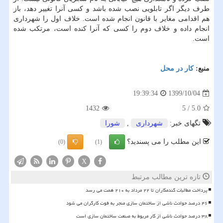
طرف دیگر اگر تابلویی نصب شده باشد و کسی آنرا تغییر دهد، باز
هم اقدامی مغایر با قانون انجام شده است. خلاف اول را شهرداری
انجام داده و خلاف دوم را کسی که آنرا کنده است، مرتکب شده
است.
منبع:
كار در محل
1399/10/04
19:39:34
1432
5
/
5.0
تگهای خبر:
شهرداری
,
شورا
این مطلب را می پسندید؟
(0)
(1)
X
تازه ترین مطالب مرتبط
پرداخت مطالبات گندمکاران تا ۲۲ مرداد به ۲۱۰ همت می رسد
۴۶ درصد حوادث ناشی از ساختمان سازی منجر به فوت کارگران می شود
۳۸ درصد حوادث ناشی از کار مربوط به صنعت ساختمان سازی است