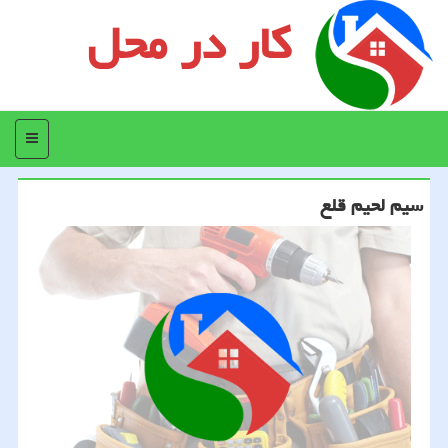
کار در محل
منو
سیم لحیم قلع