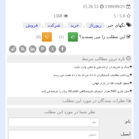
1399/09/25
15:26:53
1568
5
/
5.0
تگهای خبر:
رپورتاژ
,
خرید
,
شركت
,
فروش
این مطلب را می پسندید؟
(0)
(1)
X
تازه ترین مطالب مرتبط
جنگ و تحریم در اراده ملی ما خللی وارد نکرد
پرداخت مطالبات گندمکاران تا ۲۲ مرداد به ۲۱۰ همت می رسد
صعود قیمت طلا در بازار جهانی
سال جاری 690 هزار ترمینال فروشگاهی اقلام کالا برگ را عرضه می کند
نظرات بینندگان در مورد این مطلب
نظر شما در مورد این مطلب
نام:
ایمیل: