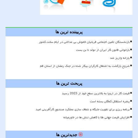
پربیننده ترین ها
بازنشستگان تأمین اجتماعی قربانیان خاموش بی عدالتی در ایام سخت کشور
بازخوانی قانون کار ایران از تولد تا بن بست
یارانه واریز شد
شروع بازگشت به اشتغال کارگران بیکار شده در جنگ رمضان از استان قم
پربحث ترین ها
قیمت گاز در اروپا به بالاترین سطح خود از 2023 رسید
پنجره استقلال کماکان بسته است
برنامه ریزی برای تقویت جایگاه و شفاف سازی عملکرد صندوق کارآفرینی امید
افزایش قیمت جهانی طلا با کاهش تنش ها در خاورمیانه
جدیدترین ها