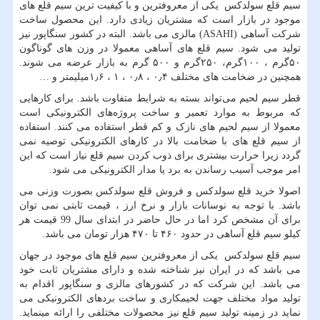
سیم قلع سولدکس یکی از معروفترین و با کیفیت ترین سیم قلع های
موجود در بازار است که مشتریان زیادی دارد. این محصول ساخت
شرکت آساهی (
ASAHI
) مالزی می باشد. البته در کشور سنگاپور نیز
تولید می شود. سیم قلع های آساهی معمولا در وزن های گوناگون
۵۰گرم ، ۱۰۰گرم، ۲۵۰گرم و ۵۰۰ گرم به بازار عرضه می شوند.
همچنین در ضخامت های مختلف ۰٫۴ ، ۰٫۸ ، ۱ ، ۱٫۶میلیمتر و …
قطر سیم لحیم می‌تواند بسته به شرایط متفاوت باشد. برای کارهایی
که مربوط به موارد تعمیر و ساخت پروژه‌های الکترونیکی است
معمولا از سیم لحیم های نازک و کم قطر استفاده می کنند. استفاده
از سیم قلع های با ضخامت بالا در کارهای الکترونیکی توصیه نمی
گردد زیرا حرارت بیشتری برای ذوب کردن سیم قلع نیاز است که این
امر موجب آسیب رساندن به برد یا مدار الکترونیکی می شود.
اصولا خرید قلع سولدکس و فروش قلع سولدکس بصورت وزنی می
باشد. با توجه به نوسانات بازار و نرخ ارز ، قیمت ثابتی نمی توان
برای آن مشخص کرد اما در حال حاضر در ابتدای سال 99 قیمت هر
کیلو سیم قلع آساهی در حدود ۴۶۰ تا ۴۷۰ هزار تومان می باشد.
سیم قلع سولدکس یکی از معروفترین سیم قلع های موجود در جهان
می باشد که در ایران نیز شناخته شده و دارای مشتریان ثابت خود
می باشد. این شرکت که در کشورهای مالزی و سنگاپور اقدام به
تولید مواد مختلف جهت لحیمکاری و ساخت بردهای الکترونیکی می
نماید در زمینه تولید سیم قلع نیز محصولات مختلفی را ارائه مینماید.