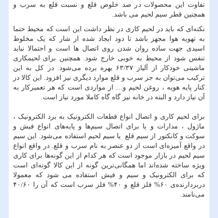
تفاوت این محصولات در صد خلوص قلع و نسبت قلع به سرب و
همچنین قطر سیم لحیم می باشد.
نکته‌ای که باید در لحیم‌ کاری در نظر داشت این است که محیط حتما
به تهویه هوا مجهز باشد تا دود ایجاد شده از شار که یک مخلوط
اسیدی جهت ساده روان شدن روی اتصال ها است و احتمالا نباید
تنفس شود از محیط به خوبی خارج شود. همچنین برای لحیمکاری
ماشینی خودکار از آلیاز ۶۳/۳۷ بهره برده می‌شود. در کل به این
ترکیب می‌توان به جز سرب و قلع موارد دیگری نیز افزود. این کالا در
کنار پایه هویه ، روغن لحیم و… از مواردی است که هر تعمیرکار به
آن نیاز دارد و البته در خانه نیز گاه گاه کاملا مورد نیاز است.
برای لحیم کاری و اتصال انواع قطعات الکترونیک به برد الکترونیک ،
ماژول ، مدارات و یا برای اتصال سیم‌ها و پایه‌های انواع فیش و
سوکت و کانکتور از سیم قلع یا سیم لحیم استفاده می‌شود. این سیم
در واقع آمیزه‌ای است از دو عنصر به نام سرب و قلع. در واقع انواع
سیم لحیم در بازار موجود است که هر کدام از این گونه‌ها برای کاری
ویژه ساخته شده‌اند اما همگانی‌ترین گونه از این کالا گونه‌ای است
که برای الکترونیک و سیم و فیش استفاده می شود که معمولا
دربردارنده‌ی ۶۰% فلز قلع و ۴۰% فلز سرب است که آن را ۴۰/۶۰
می‌نامند.