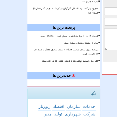
یارانه واریز شد
شروع بازگشت به اشتغال کارگران بیکار شده در جنگ رمضان از
استان قم
پربحث ترین ها
قیمت گاز در اروپا به بالاترین سطح خود از 2023 رسید
پنجره استقلال کماکان بسته است
برنامه ریزی برای تقویت جایگاه و شفاف سازی عملکرد صندوق
کارآفرینی امید
افزایش قیمت جهانی طلا با کاهش تنش ها در خاورمیانه
جدیدترین ها
تگها
خدمات
سازمان
اقتصاد
رپورتاژ
شركت
شهرداری
تولید
مدیر