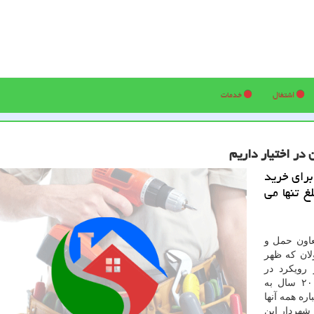
اشتغال
خدمات
ه اعتبار 5 میلیاردی برای خرید
غ تنها می
عاون حمل و
لان که ظهر
رویکرد در
شهرداری تهران در حوزه معلولان اظهار داشت: حدود ۲۰ سال به
ره همه آنها
 شهردار این