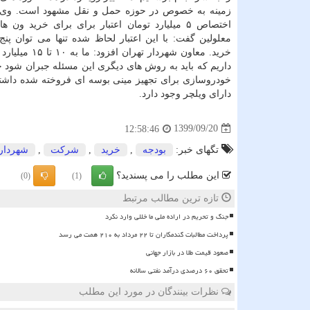
زمینه به خصوص در حوزه حمل و نقل مشهود است. وی ب
اختصاص ۵ میلیارد تومان اعتبار برای برای خرید و
معلولین گفت: با این اعتبار لحاظ شده تنها می توان پنج
خرید. معاون شهردار تهران اف
داریم که باید به روش های دیگری این مسئله جبران شود
خودروسازی برای تجهیز مینی بوسه ای فروخته شده داشته 
دارای ویلچر وجود دارد.
1399/09/20
12:58:46
تگهای خبر:
بودجه
,
خرید
,
شركت
,
شهردار
این مطلب را می پسندید؟
(0)
(1)
تازه ترین مطالب مرتبط
جنگ و تحریم در اراده ملی ما خللی وارد نکرد
پرداخت مطالبات گندمکاران تا ۲۲ مرداد به ۲۱۰ همت می رسد
صعود قیمت طلا در بازار جهانی
تحقق ۶۰ درصدی درآمد نفتی سالانه
نظرات بینندگان در مورد این مطلب