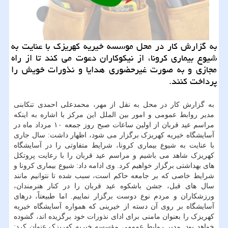
به گزارش كار در محل موسسه خیریه كهریزك با عنایت به
شیوع بیماری كرونا، از نیكوكاران دعوت می كند تا از راه
مجازی و به صورت غیرحضوری هدایا و نذورات خویش را
پرداخت كنند.
به گزارش کار در محل به نقل از مهر، محمدعلی احمدی تنکابنی
مدیر روابط عمومی و امور بین الملل این مرکز با اشاره به اینکه
مراسم عید قربان از اولین ساعات صبح روز جمعه ۱۰ مرداد ماه در
آسایشگاه خیریه کهریزک برگزار می شود، اظهار داشت: سال جاری
با عنایت به شیوع بیماری کرونا، شرایط متفاوتی را در آسایشگاه
کهریزک شاهد می باشیم و مراسم عید قربان را با رعایت پروتکل
های بهداشتی برگزار خواهیم کرد. وی ادامه داد: شیوع بیماری کرونا و
شرایط خاصی که بر جامعه حاکم است، سبب شده تا نتوانیم مانند
سال های قبل، جشن باشکوه عید قربان را در کنار هنرمندان،
ورزشکاران و مردم نوع دوست برگزار نماییم. اما طبیعتاً، درهای
آسایشگاه بر روی آن دسته از خیرینی که همواره آسایشگاه خیریه
کهریزک را بعنوان مامنی برای ادای نذورات خود برگزیده اند، گشوده
خواهد بود. مدیر روابط عمومی مؤسسه خیریه کهریزک عنوان کرد: