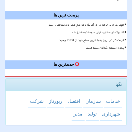
پربحث ترین ها
اظهارات وزیر خزانه داری آمریکا با مواضع قبلی وی متناقض است
کالا برگ خردسالان دارای سوءتغذیه شارژ شد
قیمت گاز در اروپا به بالاترین سطح خود از 2023 رسید
پنجره استقلال کماکان بسته است
جدیدترین ها
تگها
خدمات
سازمان
اقتصاد
رپورتاژ
شركت
شهرداری
تولید
مدیر