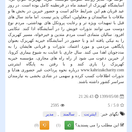
آسایشگاه کهریزک از اسفند ماه در قرنطینه کامل بوده است. در روز
عید قربان هم این شرایط حاکم است و حضور خیرین در بخش ها و
ملاقات با سالمندان و معلولین، امکان پذیر نیست. اما مانند سال های
قبل با تمهیدات ویژه تر و رعایت پروتکل های بهداشتی، مردم نوع
دوست می توانند نذورات خویش را در آسایشگاه ادا کنند. تنکابنی
افزود: سالیان متمادی است مردم متدین و خیرخواه، مسیر کهریزک
را به نیکی یافته اند و با حضور در آسایشگاه خیریه کهریزک بعنوان
پایگاهی مردمی و مورد اعتماد، نذورات و قربانی هایشان را به
مددجویان اهدا می کنند. سال جاری با عنایت به شیوع بیماری کرونا،
از خیرین دعوت می شود از راه راه های مجازی، مؤسسه خیریه
کهریزک را یاری کنند و با رفتن به پایگاه اینترنتی
www.kahrizakcharity.com درباره نحوه پرداخت غیر حضوری هدایا و
نذورات اطلاعات کسب کرده و سهمی در شادی بخشی به نیازمندان
سراسر کشور داشته باشند.
1399/05/08
21:26:43
2595
5
/
5.0
تگهای خبر:
اینترنت
,
سالمند
,
مدیر
این مطلب را می پسندید؟
(0)
(1)