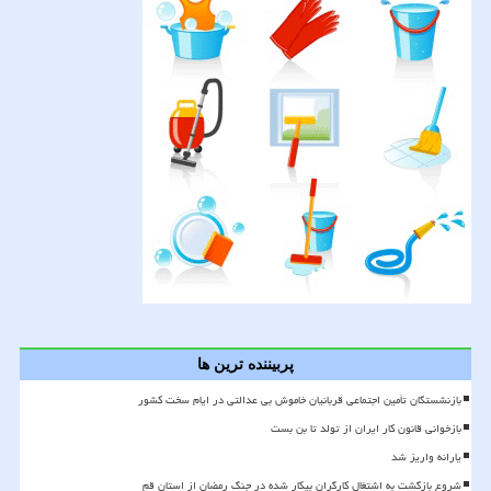
پربیننده ترین ها
بازنشستگان تأمین اجتماعی قربانیان خاموش بی عدالتی در ایام سخت کشور
بازخوانی قانون کار ایران از تولد تا بن بست
یارانه واریز شد
شروع بازگشت به اشتغال کارگران بیکار شده در جنگ رمضان از استان قم