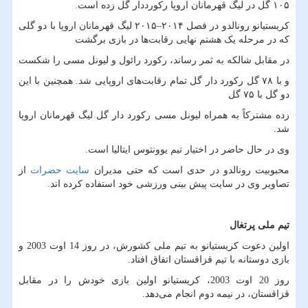
۱۰۵ گل در لیگ قهرمانان اروپا رکورددار گل زده است.
کریستیانو رونالدو در فصل ۲۰۱۴–۲۰۱۵ لیگ قهرمانان اروپا با دو گلی
که در مرحله یک هشتم نهایی رقابت‌ها در بازی برگشت
در مقابل شالکه به ثمر رساند، رکورد رائول و لیونل مسی را شکست
و با ۷۸ گل رکورد دار گل تمام رقابت‌های اروپایی شد. همچنین با این
دو گل با ۷۵ گل
زده مشترکاً به همراه لیونل مسی رکورد دار گل لیگ قهرمانان اروپا
شد.
وی در حال حاضر در اختیار تیم یوونتوس ایتالیا است.
محبوبیت رونالدو در حدی است که حتی مدیران
سایت حضرات
از
تصاویر وی در سایت پیش بینی ورزشی خود استفاده کرده اند.
تیم ملی پرتغال
اولین دعوت کریستیانو به تیم ملی کشورش، در روز 14 اوت 2003 و
بازی دوستانه با تیم قزاقستان اتفاق افتاد.
روز 20 اوت 2003، کریستیانو اولین بازی خودش را در مقابل
قزاقستان، در نیمه دوم انجام می‌دهد.