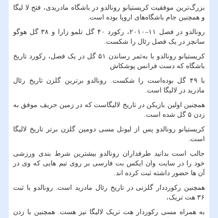
بزرگ‌ترین موفقیت کریستیانو رونالدو در باشگاه مادریدی، فتح لا لیگا
و همچنین جام باشگاه‌های اروپا بوده است.
رونالدو در فصل ۱۱–۲۰۱۰، رکورد ۴۰ گل تلمو زارا و ۳۸ گل هوگو
سانچز در یک فصل رئال را شکست.
کریستیانو رونالدو با به‌ثمر رساندن ۵۱ گل در یک فصل، رکورد تاریخ
باشگاه که دست فرانس پوشکاش
با ۴۹ گل بوده‌است را شکست. رونالدو برترین گلزن تاریخ رئال
مادرید در لالیگا است.
همچنین اولین بازیکن در تاریخ لالیگاست که در زمین حریف موفق به
زدن ۵ گل شده است.
کریستیانو رونالدو پس از لیونل مسی دومین گلزن برتر تاریخ لالیگا
است.
جالب است بدانید طرفداران رونالدو بیشترین شرط بندی ورزشی
خود را در سایت وان ایکس بت فارسی بر روی تیم هایی که وی در
آن ها حضور داشته ثبت کرده اند.
همچنین رکورددار گلزنی در تاریخ رئال مادرید است. رونالدو با ثبت
۳۶ هت تریک،
به همراه مسی رکوردار هت تریک لالیگا نیز هست. همچنین با زدن