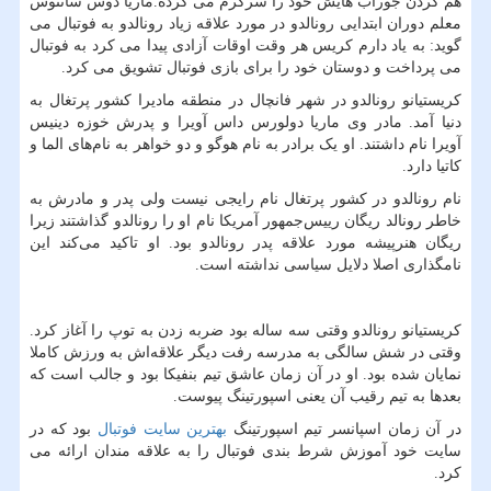
هم کردن جوراب هایش خود را سرگرم می کرده.ماریا دوس سانتوس
معلم دوران ابتدایی رونالدو در مورد علاقه زیاد رونالدو به فوتبال می
گوید: به یاد دارم کریس هر وقت اوقات آزادی پیدا می کرد به فوتبال
می پرداخت و دوستان خود را برای بازی فوتبال تشویق می کرد.
کریستیانو رونالدو در شهر فانچال در منطقه مادیرا کشور پرتغال به
دنیا آمد. مادر وی ماریا دولورس داس آویرا و پدرش خوزه دینیس
آویرا نام داشتند. او یک برادر به نام هوگو و دو خواهر به نام‌های الما و
کاتیا دارد.
نام رونالدو در کشور پرتغال نام رایجی نیست ولی پدر و مادرش به
خاطر رونالد ریگان رییس‌جمهور آمریکا نام او را رونالدو گذاشتند زیرا
ریگان هنرپیشه مورد علاقه پدر رونالدو بود. او تاکید می‌کند این
نامگذاری اصلا دلایل سیاسی نداشته است.
کریستیانو رونالدو وقتی سه ساله بود ضربه زدن به توپ را آغاز کرد.
وقتی در شش سالگی به مدرسه رفت دیگر علاقه‌اش به ورزش کاملا
نمایان شده بود. او در آن زمان عاشق تیم بنفیکا بود و جالب است که
بعدها به تیم رقیب آن یعنی اسپورتینگ پیوست.
در آن زمان اسپانسر تیم اسپورتینگ
بهترین سایت فوتبال
بود که در
سایت خود آموزش شرط بندی فوتبال را به علاقه مندان ارائه می
کرد.