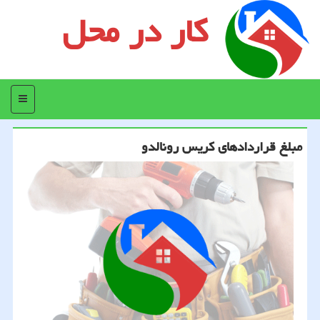
کار در محل
منو
مبلغ قراردادهای كریس رونالدو