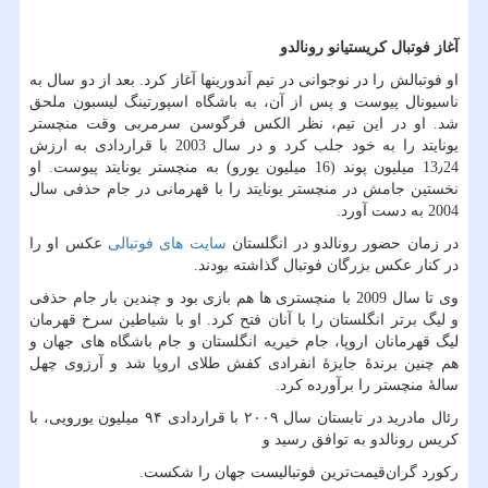
آغاز فوتبال کریستیانو رونالدو
او فوتبالش را در نوجوانی در تیم آندورینها آغاز کرد. بعد از دو سال به
ناسیونال پیوست و پس از آن، به باشگاه اسپورتینگ لیسبون ملحق
شد. او در این تیم، نظر الکس فرگوسن سرمربی وقت منچستر
یونایتد را به خود جلب کرد و در سال 2003 با قراردادی به ارزش
13٫24 میلیون پوند (16 میلیون یورو) به منچستر یونایتد پیوست. او
نخستین جامش در منچستر یونایتد را با قهرمانی در جام حذفی سال
2004 به دست آورد.
در زمان حضور رونالدو در انگلستان
سایت های فوتبالی
عکس او را
در کنار عکس بزرگان فوتبال گذاشته بودند.
وی تا سال 2009 با منچستری ها هم بازی بود و چندین بار جام حذفی
و لیگ برتر انگلستان را با آنان فتح کرد. او با شیاطین سرخ قهرمان
لیگ قهرمانان اروپا، جام خیریه انگلستان و جام باشگاه های جهان و
هم چنین برندهٔ جایزهٔ انفرادی کفش طلای اروپا شد و آرزوی چهل
سالهٔ منچستر را برآورده کرد.
رئال مادرید در تابستان سال ۲۰۰۹ با قراردادی ۹۴ میلیون یورویی، با
کریس رونالدو به توافق رسید و
رکورد گران‌قیمت‌ترین فوتبالیست جهان را شکست.