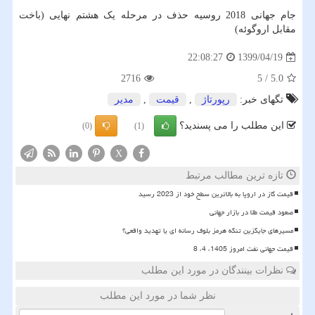
جام جهانی 2018 روسیه حذف در مرحله یک هشتم نهایی (باخت
مقابل اروگوئه)
1399/04/19
22:08:27
2716
5
/
5.0
تگهای خبر:
رپورتاژ
,
قیمت
,
مدیر
این مطلب را می پسندید؟
(0)
(1)
X
تازه ترین مطالب مرتبط
قیمت گاز در اروپا به بالاترین سطح خود از 2023 رسید
صعود قیمت طلا در بازار جهانی
مسیرهای جایگزین تنگه هرمز بلوف رسانه ای یا تهدید واقعی؟
قیمت جهانی نفت امروز 1405، 4، 8
نظرات بینندگان در مورد این مطلب
نظر شما در مورد این مطلب