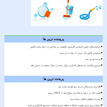
پربیننده ترین ها
بازنشستگان تأمین اجتماعی قربانیان خاموش بی عدالتی در ایام سخت کشور
بازخوانی قانون کار ایران از تولد تا بن بست
یارانه واریز شد
شروع بازگشت به اشتغال کارگران بیکار شده در جنگ رمضان از استان قم
پربحث ترین ها
کالا برگ خردسالان دارای سوءتغذیه شارژ شد
قیمت گاز در اروپا به بالاترین سطح خود از 2023 رسید
پنجره استقلال کماکان بسته است
برنامه ریزی برای تقویت جایگاه و شفاف سازی عملکرد صندوق کارآفرینی امید