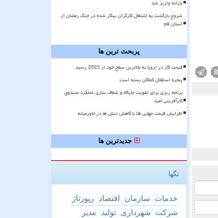
یارانه واریز شد
شروع بازگشت به اشتغال کارگران بیکار شده در جنگ رمضان از
استان قم
پربحث ترین ها
قیمت گاز در اروپا به بالاترین سطح خود از 2023 رسید
پنجره استقلال کماکان بسته است
برنامه ریزی برای تقویت جایگاه و شفاف سازی عملکرد صندوق
کارآفرینی امید
افزایش قیمت جهانی طلا با کاهش تنش ها در خاورمیانه
جدیدترین ها
تگها
خدمات
سازمان
اقتصاد
رپورتاژ
شركت
شهرداری
تولید
مدیر