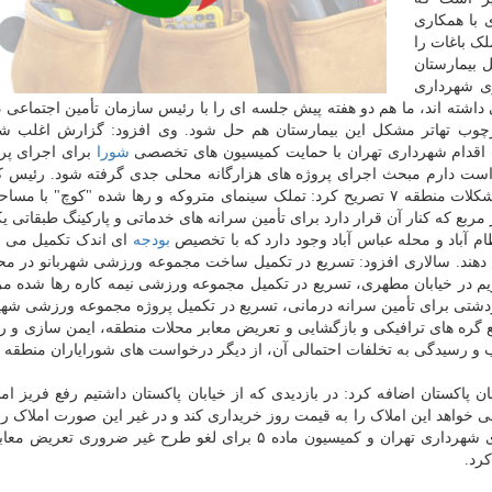
 با همکاری
ک باغات را
 بیمارستان
ت شهری شهرداری
داشته اند، ما هم دو هفته پیش جلسه ای را با رئیس سازمان تأمین اجتماعی د
ارچوب تهاتر مشکل این بیمارستان هم حل شود. وی افزود: گزارش اغلب شو
اقدام شهرداری تهران با حمایت کمیسیون های تخصصی
شورا
برای اجرای پر
است دارم مبحث اجرای پروژه های هزارگانه محلی جدی گرفته شود. رئیس 
شهرسازی و معماری شورای شهر تهران در مورد سایر مشکلات منطقه ۷ تصریح کرد: تملک سینمای متروکه و رها شده "کوچ"
تر مربع و مدرسه ای متروکه به مساحت ۱۰۰۰ متر مربع که کنار آن قرار دارد برای تأمین سرانه های خدماتی و پارکینگ طبقا
آباد و محله عباس آباد وجود دارد که با تخصیص
بودجه
ای اندک تکمیل می ش
ص دهند. سالاری افزود: تسریع در تکمیل ساخت مجموعه ورزشی شهربانو در مح
 مریم در خیابان مطهری، تسریع در تکمیل مجموعه ورزشی نیمه کاره رها شده 
رودشتی برای تأمین سرانه درمانی، تسریع در تکمیل پروژه مجموعه ورزشی شهی
ع گره های ترافیکی و بازگشایی و تعریض معابر محلات منطقه، ایمن سازی و رف
ب و رسیدگی به تخلفات احتمالی آن، از دیگر درخواست های شورایاران منطقه ۷ است.
ن پاکستان اضافه کرد: در بازدیدی که از خیابان پاکستان داشتیم رفع فریز ام
خواهد این املاک را به قیمت روز خریداری کند و در غیر این صورت املاک را 
خارج کند. سالاری در انتها از معاونت شهرسازی و معماری شهرداری تهران و کمیسیون ماده ۵ برای لغو طرح غیر ضرو