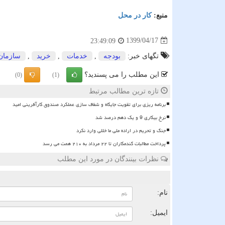
منبع:
كار در محل
1399/04/17
23:49:09
تگهای خبر:
بودجه
,
خدمات
,
خرید
,
سازمان
این مطلب را می پسندید؟
(0)
(1)
تازه ترین مطالب مرتبط
برنامه ریزی برای تقویت جایگاه و شفاف سازی عملکرد صندوق کارآفرینی امید
نرخ بیکاری 9 و یک دهم درصد شد
جنگ و تحریم در اراده ملی ما خللی وارد نکرد
پرداخت مطالبات گندمکاران تا ۲۲ مرداد به ۲۱۰ همت می رسد
نظرات بینندگان در مورد این مطلب
ن
نام:
ایمیل: