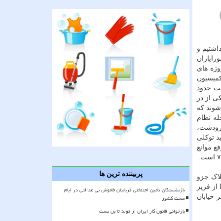
اشتیم و
رایاران
وژه های
کمیسیون
 با مساحت حدود
تی یکی از در
وند که
له نظام
مرودشت،
د توکلی
ع موانع
پربیننده ترین ها
لاک جزو
از فریز
بازنشستگان تأمین اجتماعی قربانیان خاموش بی عدالتی در ایام
ری تعریض معابر خیابان
سخت کشور
بازخوانی قانون کار ایران از تولد تا بن بست