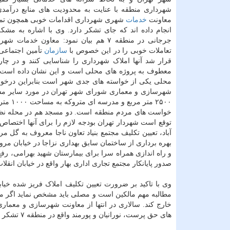
شهرداری منطقه با عنایت به محدودیت های منابع درآمدی
معاونت
خدمات
شهری شهرداری اقدامات خوبی همچون تمل
انجام داده اند که جای تشکر دارد. وی با اشاره به مشکل
جرجانی در منطقه ۷ هم بیان نمود: معاون خدما
تعاملات خوبی را در این خصوص با
سازمان
تأمین اجتماعی 
قرار شد آنها املاک شهرداری را شناسایی کنند و در چ
معطوف به پروژه های محلی است و این نشان داده است 
محلی یکی از خواسته های جدی شهر است بنابراین درخو
۲۵۰۰ م
خواست های مردم منطقه است. دو مسجد هم در محله نظام 
توقع است شهردار تهران بودجه لازم را برای آنها اختصا
آباد، تعیین تکلیف مجتمع بنیاد تعاون ناجا معروف به گل
بهره برداری از ساختمان سابق بهداری نزاجا در خیابان م
و راه اندازی همراه سرا برای بیمارستان شهید بهرامی، رف
صدور پایانکار مجتمع تجاری اداری بهار واقع در خیابان انقلا
وی با تاکید بر ضرورت تعیین تکلیف املاک فریز شده خیابا
مطالبه مهم مالکین است و مصلی باید مشخص نماید اگر می 
های حق پرست، نورانیان و پورمند واقع در منطقه ۷ تشکر کرد.