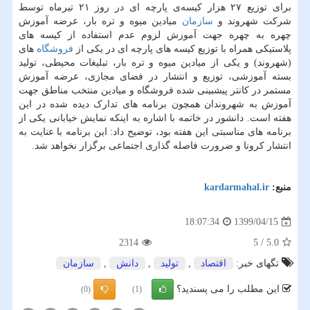
برای توزیع ۲۷ هزار کیسه‌ی پارچه ای در روز ۲۱ تیرماه توسط
شرکت شهروند و
سازمان
میادین میوه و تره بار، عرضه آموزش
چهره به چهره جهت آموزش لزوم عدم استفاده از کیسه های
پلاستیکی همراه با توزیع کیسه های پارچه ای در یکی از
فروشگاه
های
(شهروند) و یکی از میادین میوه و تره بار، تبلیغات محیطی، تولید
بسته آموزشی، توزیع و انتشار در فضای مجازی، عرضه آموزش
مستمر در کانتر پیشبینی شده فروشگاه و میادین منتخب مناطق جهت
آموزش به شهروندان همچون برنامه های تدارک دیده شده در این
هفته است. دانشور در خاتمه با اشاره به اینکه نمایش خیابانی یکی از
برنامه های مناسبتی این هفته بود، توضیح داد: این برنامه با عنایت به
انتشار کرونا و ضرورت فاصله گذاری اجتماعی برگزار نخواهد شد.
منبع:
kardarmahal.ir
1399/04/15
18:07:34
2314
5
/
5.0
تگهای خبر:
اقتصاد
,
تولید
,
دانش
,
سازمان
این مطلب را می پسندید؟
(0)
(1)