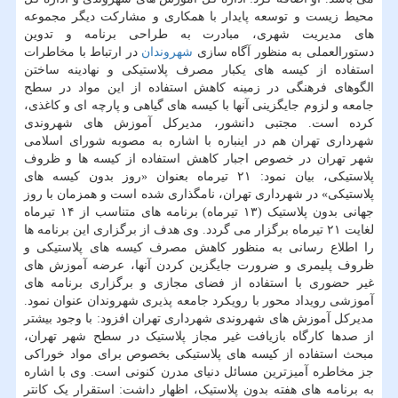
محیط زیست و توسعه پایدار با همکاری و مشارکت دیگر مجموعه
های مدیریت شهری، مبادرت به طراحی برنامه و تدوین
دستورالعملی به منظور آگاه سازی
شهروندان
در ارتباط با مخاطرات
استفاده از کیسه های یکبار مصرف پلاستیکی و نهادینه ساختن
الگوهای فرهنگی در زمینه کاهش استفاده از این مواد در سطح
جامعه و لزوم جایگزینی آنها با کیسه های گیاهی و پارچه ای و کاغذی،
کرده است. مجتبی دانشور، مدیرکل آموزش های شهروندی
شهرداری تهران هم در اینباره با اشاره به مصوبه شورای اسلامی
شهر تهران در خصوص اجبار کاهش استفاده از کیسه ها و ظروف
پلاستیکی، بیان نمود: ۲۱ تیرماه بعنوان «روز بدون کیسه های
پلاستیکی» در شهرداری تهران، نامگذاری شده است و همزمان با روز
جهانی بدون پلاستیک (۱۳ تیرماه) برنامه های متناسب از ۱۴ تیرماه
لغایت ۲۱ تیرماه برگزار می گردد. وی هدف از برگزاری این برنامه ها
را اطلاع رسانی به منظور کاهش مصرف کیسه های پلاستیکی و
ظروف پلیمری و ضرورت جایگزین کردن آنها، عرضه آموزش های
غیر حضوری با استفاده از فضای مجازی و برگزاری برنامه های
آموزشی رویداد محور با رویکرد جامعه پذیری شهروندان عنوان نمود.
مدیرکل آموزش های شهروندی شهرداری تهران افزود: با وجود بیشتر
از صدها کارگاه بازیافت غیر مجاز پلاستیک در سطح شهر تهران،
مبحث استفاده از کیسه های پلاستیکی بخصوص برای مواد خوراکی
جز مخاطره آمیزترین مسائل دنیای مدرن کنونی است. وی با اشاره
به برنامه های هفته بدون پلاستیک، اظهار داشت: استقرار یک کانتر