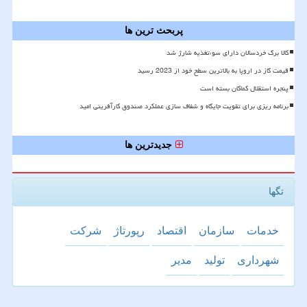
پربحث ترین ها
کالا برگ خردسالان دارای سوءتغذیه شارژ شد
قیمت گاز در اروپا به بالاترین سطح خود از 2023 رسید
پنجره استقلال کماکان بسته است
برنامه ریزی برای تقویت جایگاه و شفاف سازی عملکرد صندوق کارآفرینی امید
جدیدترین ها
تگها
خدمات
سازمان
اقتصاد
رپورتاژ
شركت
شهرداری
تولید
مدیر