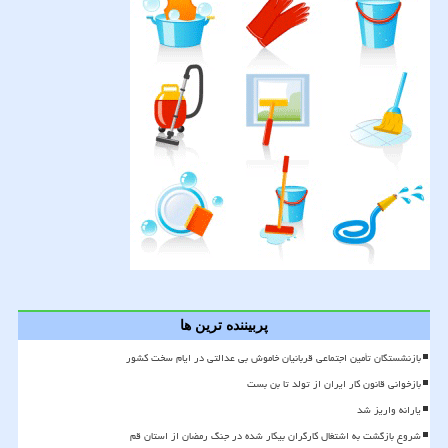
پربیننده ترین ها
بازنشستگان تأمین اجتماعی قربانیان خاموش بی عدالتی در ایام سخت کشور
بازخوانی قانون کار ایران از تولد تا بن بست
یارانه واریز شد
شروع بازگشت به اشتغال کارگران بیکار شده در جنگ رمضان از استان قم