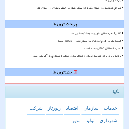
یارانه واریز شد
شروع بازگشت به اشتغال کارگران بیکار شده در جنگ رمضان از استان قم
پربحث ترین ها
کالا برگ خردسالان دارای سوءتغذیه شارژ شد
قیمت گاز در اروپا به بالاترین سطح خود از 2023 رسید
پنجره استقلال کماکان بسته است
برنامه ریزی برای تقویت جایگاه و شفاف سازی عملکرد صندوق کارآفرینی امید
جدیدترین ها
تگها
خدمات
سازمان
اقتصاد
رپورتاژ
شركت
شهرداری
تولید
مدیر