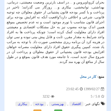
بحران کروناویروس و …در اسف بارترین وضعیت معیشتی، درمانی،
بهداشتی، توانبخشی، بیکاری و… روزگار می گذرانند؛ تاخیر در
پرداخت و یا کسر بودجه قانون پشتیبانی از حقوق معلولان چه توجیه
قانونی، شرعی و اخلاقی دارد؟واقعیت آنکه نه افزایش بودجه برای
اجرای قانون متناسب با تورم موجود است و نه عدم تخصیص بموقع
همین اندک بودجه مصوب نیز به حل مشکلات اقتصادی و معیشتی
افراد دارای معلولیت کمک کرده است؛ چونکه پرداخت ها به افراد
واجد شرایط به مقدار مقرر، ثابت و قابل پیش بینی نبوده و نمی توان
در هزینه کرد آن برنامه ریزی مشخصی صورت داد. با توجه به مراتب
یاد شده، کمپین پیگیری حقوق افراد دارای معلولیت مصرانه خواهان
افزایش بودجه قانون پشتیبانی از حقوق معلولان و پرداخت آن در
شروع سال جدید است، تا جامعه مورد هدف قانون بموقع و در طول
سال از منافع آن بهره مند گردند.
منبع:
كار در محل
1399/02/27
23:02:45
3232
5
/
5.0
تگهای خبر:
اقتصاد
,
بهزیستی
,
بودجه
,
بیكاری