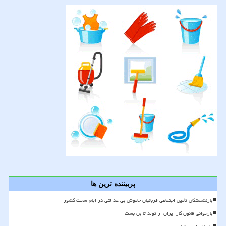
پربیننده ترین ها
بازنشستگان تأمین اجتماعی قربانیان خاموش بی عدالتی در ایام سخت کشور
بازخوانی قانون کار ایران از تولد تا بن بست