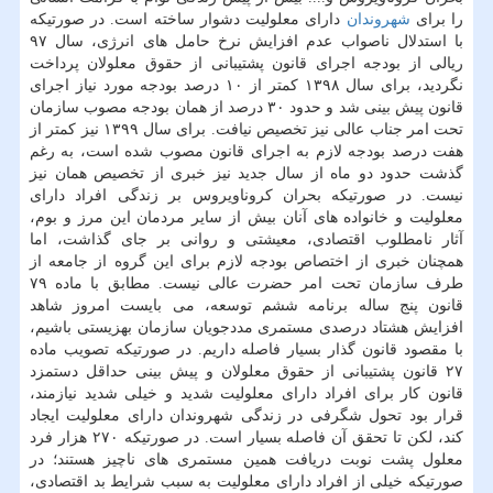
را برای
شهروندان
دارای معلولیت دشوار ساخته است. در صورتیکه
با استدلال ناصواب عدم افزایش نرخ حامل های انرژی، سال ۹۷
ریالی از بودجه اجرای قانون پشتیبانی از حقوق معلولان پرداخت
نگردید، برای سال ۱۳۹۸ کمتر از ۱۰ درصد بودجه مورد نیاز اجرای
قانون پیش بینی شد و حدود ۳۰ درصد از همان بودجه مصوب سازمان
تحت امر جناب عالی نیز تخصیص نیافت. برای سال ۱۳۹۹ نیز کمتر از
هفت درصد بودجه لازم به اجرای قانون مصوب شده است، به رغم
گذشت حدود دو ماه از سال جدید نیز خبری از تخصیص همان نیز
نیست. در صورتیکه بحران کروناویروس بر زندگی افراد دارای
معلولیت و خانواده های آنان بیش از سایر مردمان این مرز و بوم،
آثار نامطلوب اقتصادی، معیشتی و روانی بر جای گذاشت، اما
همچنان خبری از اختصاص بودجه لازم برای این گروه از جامعه از
طرف سازمان تحت امر حضرت عالی نیست. مطابق با ماده ۷۹
قانون پنج ساله برنامه ششم توسعه، می بایست امروز شاهد
افزایش هشتاد درصدی مستمری مددجویان سازمان بهزیستی باشیم،
با مقصود قانون گذار بسیار فاصله داریم. در صورتیکه تصویب ماده
۲۷ قانون پشتیبانی از حقوق معلولان و پیش بینی حداقل دستمزد
قانون کار برای افراد دارای معلولیت شدید و خیلی شدید نیازمند،
قرار بود تحول شگرفی در زندگی شهروندان دارای معلولیت ایجاد
کند، لکن تا تحقق آن فاصله بسیار است. در صورتیکه ۲۷۰ هزار فرد
معلول پشت نوبت دریافت همین مستمری های ناچیز هستند؛ در
صورتیکه خیلی از افراد دارای معلولیت به سبب شرایط بد اقتصادی،