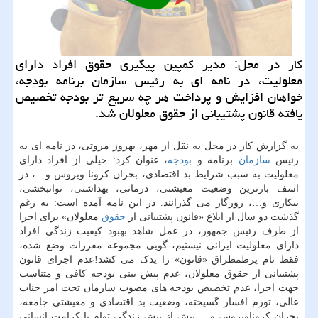
كار در محل: مدیر كمپین پیگیری حقوق افراد دارای
معلولیت، در نامه ای به رئیس سازمان برنامه بودجه،
خواهان افزایش و پرداخت هر چه سریع تر بودجه تخصیص
یافته قانون پشتیبانی از حقوق معلولان شد.
به گزارش کار در محل به نقل از مهر، بهروز مروتی، در نامه ای به
رئیس
سازمان
برنامه و
بودجه
، عنوان کرد: خیلی از افراد دارای
معلولیت به سبب شرایط بد اقتصادی، بحران کرونا ویروس و…، در
اسف بارترین وضعیت معیشتی، درمانی، بهداشتی، توانبخشی،
بیکاری و…، روزگار می گذرانند. در این نامه آمده است: به رغم
گذشت دو سال از ابلاغ «قانون پشتیبانی از
حقوق
معلولان» برای اجرا
از طرف رئیس جمهور، در عمل شاهد بهبود کیفیت زندگی افراد
دارای معلولیت ایرانی نیستیم، گویی مجموعه مقررات وضع شده،
فقط نام پرطمطراق «قانون» را یدک می کشد!عدم اجرای قانون
پشتیبانی از حقوق معلولان، عدم پیش بینی بودجه کافی و متناسب
جهت اجرا، عدم تخصیص بودجه های مصوب سازمان تحت امر جناب
عالی، تورم افسار گسیخته، وضعیت بد اقتصادی و معیشتی جامعه،
بحران کروناویروس و.... بیش از پیش زندگی توام با کرامت انسانی