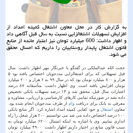
به گزارش كار در محل معاون اشتغال كمیته امداد از
افزایش تسهیلات اشتغالزایی نسبت به سال قبل آگاهی داد
و اظهار داشت: 600 میلیارد تومان نیز اعتبار مانده از منابع
قانون اشتغال پایدار روستاییان را داریم كه امسال محقق
می شود.
حجت الله عبدالملکی در گفتگو با خبرنگار مهر اظهار داشت: سال
قبل تسهیلاتی که برای اشتغالزایی مددجویان اختصاص یافته بود ۵
هزار و ۸۰۰ میلیارد تومان بود که در سال ۹۹ به ۶ هزار و ۲۰۰ میلیارد
تومان افزایش یافته است. وی اظهار داشت: متأسفانه ۸۷ درصد
اعتبارات سال قبل، محقق شد و ۱۳ درصد تسهیلات بانکی تخصیص
داده نشد در صورتیکه تمامی کارهای کارشناسی و ارزیابی، مشاوره و
معرفی به بانک برای دریافت
وام
از طرف مددجویان انجام شده بود.
معاون
اشتغال
و خود کفایی کمیته امداد اشاره کرد: اگر منابع بانکی
۱۰۰ درصد اختصاص داده می شد می توانستیم ۲۰۰ هزار شغل را راه
اندازی نماییم. وی با اشاره به اینکه امسال ۶۲۰۰ میلیارد تومان به
سبب قانون منابع در اختیار داریم اظهار داشت: ۴۹۰۰ میلیارد تومان