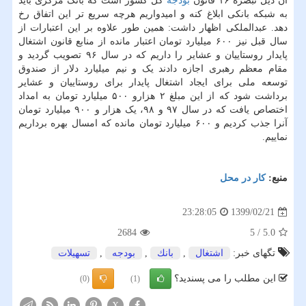
آن ذیل تبصره ۱۶ قانون
بودجه
کل کشور است که بانک مرکزی باید
به شبکه بانکی ابلاغ کنه و امیدواریم هرچه سریع تر این اتفاق رخ
دهد. عبدالملکی اظهار داشت: همین طور علاوه بر این اعتبارات از
سال قبل نیز ۶۰۰ میلیارد تومان اعتبار مانده از منابع قانون اشتغال
پایدار روستاییان و عشایر را داریم که در سال ۹۶ تصویب گردید و
مقام معظم رهبری اجازه دادند یک و نیم میلیارد دلار از صندوق
توسعه ملی برای ایجاد اشتغال پایدار برای روستاییان و عشایر
برداشت شود که از این مبلغ ۲ هزارو ۵۰۰ میلیارد تومان به امداد
اختصاص یافت که در سال ۹۷ و ۹۸، یک هزار و ۹۰۰ میلیارد تومان
آنرا جذب کردیم و ۶۰۰ میلیارد تومان مانده که امسال بهره برداریم
نماییم.
منبع:
كار در محل
1399/02/21
23:28:05
2684
5
/
5.0
تگهای خبر:
اشتغال
,
بانك
,
بودجه
,
تسهیلات
این مطلب را می پسندید؟
(0)
(1)
X