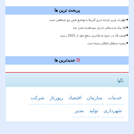
پربحث ترین ها
اظهارات وزیر خزانه داری آمریکا با مواضع قبلی وی متناقض است
کالا برگ خردسالان دارای سوءتغذیه شارژ شد
قیمت گاز در اروپا به بالاترین سطح خود از 2023 رسید
پنجره استقلال کماکان بسته است
جدیدترین ها
تگها
خدمات
سازمان
اقتصاد
رپورتاژ
شركت
شهرداری
تولید
مدیر