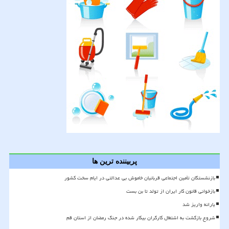
پربیننده ترین ها
بازنشستگان تأمین اجتماعی قربانیان خاموش بی عدالتی در ایام سخت کشور
بازخوانی قانون کار ایران از تولد تا بن بست
یارانه واریز شد
شروع بازگشت به اشتغال کارگران بیکار شده در جنگ رمضان از استان قم