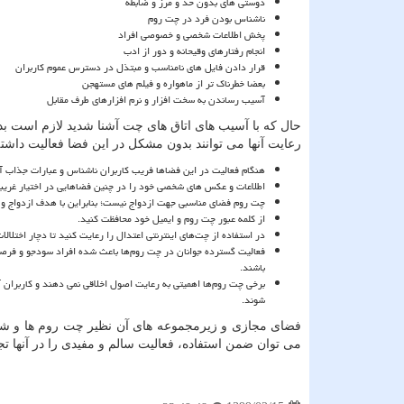
دوستی های بدون حد و مرز و ضابطه
ناشناس بودن فرد در چت روم
پخش اطلاعات شخصی و خصوصی افراد
انجام رفتارهای وقیحانه و دور از ادب
قرار دادن فایل های نامناسب و مبتذل در دسترس عموم کاربران
بعضا خطرناک تر از ماهواره و فیلم های مستهجن
آسیب رساندن به سخت افزار و نرم افزارهای طرف مقابل
حال که با آسیب های اتاق های چت آشنا شدید لازم است بد
رعایت آنها می توانند بدون مشکل در این فضا فعالیت داشته
هنگام فعالیت در این فضاها فریب کاربران ناشناس و عبارات جذاب آنه
اطلاعات و عکس های شخصی خود را در چنین فضاهایی در اختیار غریبه
چت روم فضای مناسبی جهت ازدواج نیست؛ بنابراین با هدف ازدواج و
از کلمه عبور چت روم و ایمیل خود محافظت کنید
.
در استفاده از چت‌های اینترنتی اعتدال را رعایت کنید تا دچار اختلال
فعالیت گسترده جوانان در چت روم‌ها باعث شده افراد سودجو و فرصت
باشند
.
برخی چت روم‌ها اهمیتی به رعایت اصول اخلاقی نمی دهند و کاربران آ
شوند
.
فضای مجازی و زیرمجموعه های آن نظیر چت روم ها و شبک
می توان ضمن استفاده، فعالیت سالم و مفیدی را در آنها تج