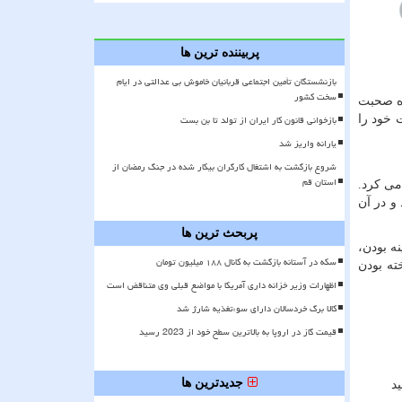
پربیننده ترین ها
بازنشستگان تأمین اجتماعی قربانیان خاموش بی عدالتی در ایام
سخت کشور
ره صحبت
بازخوانی قانون کار ایران از تولد تا بن بست
 خود را
یارانه واریز شد
شروع بازگشت به اشتغال کارگران بیکار شده در جنگ رمضان از
استان قم
 می کرد.
و در آن
پربحث ترین ها
ه بودن،
سکه در آستانه بازگشت به کانال ۱۸۸ میلیون تومان
ته بودن
اظهارات وزیر خزانه داری آمریکا با مواضع قبلی وی متناقض است
کالا برگ خردسالان دارای سوءتغذیه شارژ شد
قیمت گاز در اروپا به بالاترین سطح خود از 2023 رسید
جدیدترین ها
د