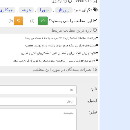
1399/02/15
23:49:48
تگهای خبر:
رپورتاژ
,
شورا
,
هزینه
,
همكاری
این مطلب را می پسندید؟
(0)
(1)
تازه ترین مطالب مرتبط
پرداخت مطالبات گندمکاران تا ۲۲ مرداد به ۲۱۰ همت می رسد
مسیرهای جایگزین تنگه هرمز بلوف رسانه ای یا تهدید واقعی؟
تأکید وزرای نفت ایران و هند بر تقویت همکاریهای نفتی و تجاری
۴۶ درصد حوادث ناشی از ساختمان سازی منجر به فوت کارگران می شود
نظرات بینندگان در مورد این مطلب
ن
نام:
ایمیل:
نظر: