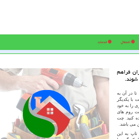
اشتغال
خدمات
ران فراهم
 شوند.
ا در آن به
ت با یکدیگر
 را به خود
چت روم های
ده کنید. چت
ن می باشد
.
تاپ به این