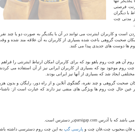
کدیگر تنها
نترنت فرصتی
ط با دیگران
از مدتی چت
.
دن است و کاربران اینترنت می توانند در آن با یکدیگر به صورت دو یا چند نف
کان صحبت گروهی باعث شده بسیاری از کاربران به آن علاقه مند شده و وقت
وم ها دوست های جدیدی پیدا می کنند
.
 روم آن هم چت روم یاهو بود که برای کاربران امکان ارتباط اینترنتی را فراهم
 چت روم موجود بود که بسیاری از کاربران ایرانی نیز از آن استفاده می کردند 
لفی ایجاد شد که بسیاری از آنها نیز ایرانی بودند
.
ن صحبت گروهی و چند نفره، گفتگوی آنلاین و از راه دور، رایگان و بدون هزین
ر عین حال چت روم ها ویژگی های منفی نیز دارند که عبارت است از: ناشناخ
ی باشد که با آدرس
parsigap.com
در دسترس است
.
بوب فان،محبوب چت،فان چت و
پارسی
گپ
به این چت روم دسترسی داشته باشی