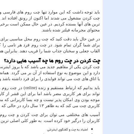
باید توجه داشت که این موارد تنها چت روم های فارسی و 
چت کردن مشغول می شدند اما اکنون از رونق افتاده اند. 
ترین های آنها بسنده کردیم. در عین حال ممکن است برخ
محتوای مجرمانه فیلتر شده باشند
.
در عین حال باید دقت کنید که چت روم محل مناسبی برای
برای شما گران تمام شود. در چت روم فرد هر نامی را ک
القاب جعلی و سخنان جذاب شما را فریب دهند. بنابراین هشی
چت کردن در چت روم ها چه آسیب هایی دارد؟
چت کردن یکی از مفاهیم جدید می باشد که با بروز اینترن
دارد و این موضوع به نوع استفاده از آن بر می گردد. هم
یا اتاق های چت می تواند فوایدی را برای فرد داشته باشد 
باید بدانیم که ارتباط مستقیم و زنده
(online)
در چت روم ها
تواند برای هر کاربری مضر باشد اما برای این قشر از
موجه بودن وی امکان پذیر نیست و چه بسا کاربرانی که 
کاربری چت می کند که به ظاهر ۱۳ سال دارد در حالی که ممکن است یک بزرگسال با مقاصد مجرمانه باشد
آسیب های مختلفی می توان برای چت کردن و چت روم ها
کاربران را درگیر خود کرده است. به طور کلی اصلی ترین م
اعتیاد به چت و گفتگوی اینترنتی