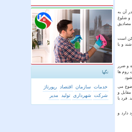
ر آن به
 و شلوغ
 مصادیق
مکن است
ند و با
ه و ضرر
 روم ها
تگها
شود
.
خدمات
سازمان
اقتصاد
رپورتاژ
وضوع می
مقابل و
شركت
شهرداری
تولید
مدیر
 فرد با
 دارد و