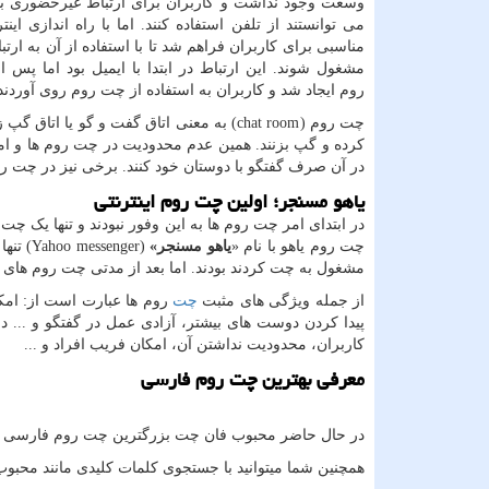
وسعت وجود نداشت و کاربران برای ارتباط غیرحضوری با ی
می توانستند از تلفن استفاده کنند. اما با راه اندازی ای
مناسبی برای کاربران فراهم شد تا با استفاده از آن به ارتبا
مشغول شوند. این ارتباط در ابتدا با ایمیل بود اما پس 
روم ایجاد شد و کاربران به استفاده از چت روم روی آوردند
چت روم
(chat room)
به معنی اتاق گفت و گو یا اتاق گپ ز
کرده و گپ بزنند. همین عدم محدودیت در چت روم ها و ام
در آن صرف گفتگو با دوستان خود کنند. برخی نیز در چت ر
یاهو مسنجر؛ اولین چت روم اینترنتی
در ابتدای امر چت روم ها به این وفور نبودند و تنها یک چت
چت روم یاهو با نام «
یاهو مسنجر»
(Yahoo messenger)
تنها
مشغول به چت کردند بودند. اما بعد از مدتی چت روم های مخت
از جمله ویژگی های مثبت
چت
روم ها عبارت است از: امکا
پیدا کردن دوست های بیشتر، آزادی عمل در گفتگو و ... د
کاربران، محدودیت نداشتن آن، امکان فریب افراد و
...
معرفی بهترین چت روم فارسی
در حال حاضر محبوب فان چت بزرگترین چت روم فارسی م
همچنین شما میتوانید با جستجوی کلمات کلیدی مانند مح