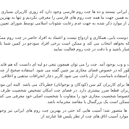
ایرانی نیستند و ده ها چت روم فارسی وجود دارد که روزی کاربران بسیاری د
به همین جهت ما همه چت روم های فارسی را معرفی نکردیم و تنها به بهترین
ی از موارد ذکر شده به جهت عدم رعایت شئونات اسلامی توسط شورای تعیین
 دوست یابی، همکاری و ازدواج نیست و اعتماد به افراد حاضر در چت روم م
ه بخواهد انتخاب می کند و ممکن است برخی افراد سودجو در کمین شما باش
ار باشید و با دقت در چت روم فعالیت نمایید
.
ت و وب بوجود آمد. چت را می توان همچون تیغی دو لبه ای دانست که هم فاید
انطور که در خصوص فضای مجازی نیز چنین گفته می شود. استفاده صحیح از چت
و استفاده نامناسب از آن باعث می شود کاربر دچار انحرافات مذهبی و اخلاقی 
 برای کاربران کم سن (کودکان و نوجوانان) خطرناک می باشد. البته این م
 کاربران قطعا ضرر بیشتری دارد. در فضای چت امکان تشخیص شخصیت طرف 
مخصوصا شخصیت مجازی خود را متفاوت با شخصیت اصلی خود معرفی می کنند.
.
 متصور شد؛ آسیب هایی که حتی در بهترین چت روم های ایرانی نیز وجود
وارد آسیب اتاق های چت از نظر پلیس فتا عبارتند از
: