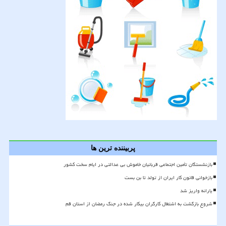
پربیننده ترین ها
بازنشستگان تأمین اجتماعی قربانیان خاموش بی عدالتی در ایام سخت کشور
بازخوانی قانون کار ایران از تولد تا بن بست
یارانه واریز شد
شروع بازگشت به اشتغال کارگران بیکار شده در جنگ رمضان از استان قم