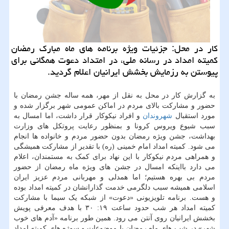
كار در محل: جزئیات ویژه برنامه های ماه مبارك رمضان
كمیته امداد در رسانه ملی، در امتداد دعوت همگانی برای
پیوستن به رزمایش بخشش ایرانیان اعلام گردید.
به گزارش کار در محل به نقل از مهر، همه ساله جشن رمضان با
حضور و مشارکت بالای مردم در اماکن عمومی شهر برگزار شده و
مورد استقبال
شهروندان
و افراد نیکوکار قرار داشت، اما امسال به
سبب شیوع ویروس کرونا و بمنظور رعایت پروتکل های وزارت
بهداشت، جشن ویژه رمضان بدون حضور مردم و خانواده ها انجام
می شود. کمیته امداد امام خمینی (ره) با تقدیر از مشارکت همیشگی
و همراهی مردم نیکوکار با این نهاد برای کمک به مستمندان، اعلام
می دارد بااینکه امسال در جشن های ویژه ماه رمضان از حضور
مردم بی بهره هستیم؛ اما همدلی و مهربانی مردم عزیز ایران
اسلامی همیشه سبب دلگرمی خدمت گذارانشان در کمیته امداد بوده
و هست. برنامه تلویزیونی «دعوت» از شبکه یک سیما با مشارکت
کمیته امداد هر شب حدود ساعت ۱۹: ۳۰ با هدف معرفی پویش
بخشش ایرانیان روی آنتن می رود. همین طور برنامه «آدم های خوب
شهر» در شب های ماه رمضان با موضوعات و سوژه های کمیته امداد