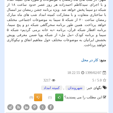
و با اجرای سیدکاظم احمدزاده هر روز عصر حدود ساعت ۱۸ از
شبکه دو سیما پخش خواهد شد. ویژه برنامه جشن رمضان نیز امسال
با ساختاری متفاوت و با مشارکت کمیته امداد شب های ماه مبارک
رمضان ساعت ۲۰ از شبکه ۵ سیما به موضوعات اجتماعی مختلف
خواهد پرداخت. همین طور برنامه سحرگاهی شبکه دو و پنج سیما،
برنامه افطار شبکه قرآن، برنامه «به خانه برمی گردیم» شبکه ۵
سیما و برنامه کودک «مل مل» از شبکه پویا ضمن معرفی پویش
بخشش ایرانیان به موضوعات مختلف حول مفاهیم انفاق و نیکوکاری
خواهند پرداخت.
منبع:
كار در محل
1399/02/07
18:22:55
3217
5
/
5.0
تگهای خبر:
شهروندان
,
كمیته امداد
این مطلب را می پسندید؟
(0)
(1)
X