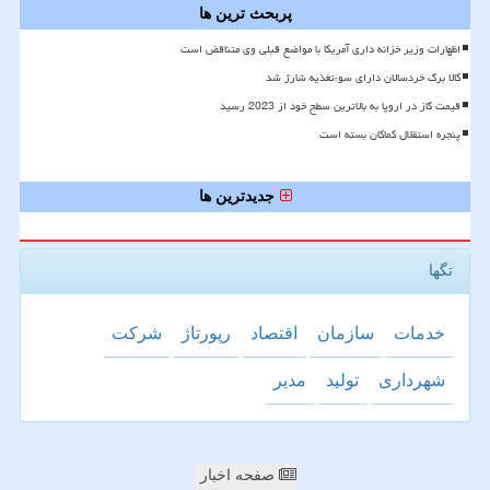
پربحث ترین ها
اظهارات وزیر خزانه داری آمریکا با مواضع قبلی وی متناقض است
کالا برگ خردسالان دارای سوءتغذیه شارژ شد
قیمت گاز در اروپا به بالاترین سطح خود از 2023 رسید
پنجره استقلال کماکان بسته است
جدیدترین ها
تگها
خدمات
سازمان
اقتصاد
رپورتاژ
شركت
شهرداری
تولید
مدیر
صفحه اخبار