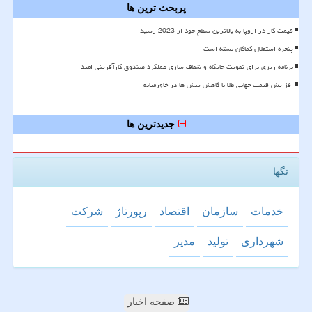
پربحث ترین ها
قیمت گاز در اروپا به بالاترین سطح خود از 2023 رسید
پنجره استقلال کماکان بسته است
برنامه ریزی برای تقویت جایگاه و شفاف سازی عملکرد صندوق کارآفرینی امید
افزایش قیمت جهانی طلا با کاهش تنش ها در خاورمیانه
جدیدترین ها
تگها
خدمات
سازمان
اقتصاد
رپورتاژ
شركت
شهرداری
تولید
مدیر
صفحه اخبار