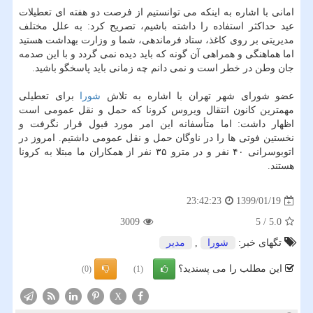
امانی با اشاره به اینكه می توانستیم از فرصت دو هفته ای تعطیلات
عید حداكثر استفاده را داشته باشیم، تصریح كرد: به علل مختلف
مدیریتی بر روی كاغذ، ستاد فرماندهی، شما و وزارت بهداشت هستید
اما هماهنگی و همراهی آن گونه كه باید دیده نمی گردد و با این صدمه
جان وطن در خطر است و نمی دانم چه زمانی باید پاسخگو باشید.
عضو شورای شهر تهران با اشاره به تلاش
شورا
برای تعطیلی
مهمترین كانون انتقال ویروس كرونا كه حمل و نقل عمومی است
اظهار داشت: اما متأسفانه این امر مورد قبول قرار نگرفت و
نخستین فوتی ها را در ناوگان حمل و نقل عمومی داشتیم. امروز در
اتوبوسرانی ۴۰ نفر و در مترو ۳۵ نفر از همكاران ما مبتلا به كرونا
هستند.
1399/01/19
23:42:23
3009
5
/
5.0
تگهای خبر:
شورا
,
مدیر
این مطلب را می پسندید؟
(0)
(1)
X