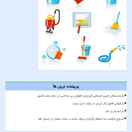
پربیننده ترین ها
بازنشستگان تأمین اجتماعی قربانیان خاموش بی عدالتی در ایام سخت کشور
بازخوانی قانون کار ایران از تولد تا بن بست
یارانه واریز شد
شروع بازگشت به اشتغال کارگران بیکار شده در جنگ رمضان از استان قم