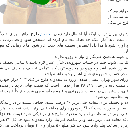
ه كرد: ساعت طرح ترافیك از ۸ بامداد تا ۱۷: ۰۰ خواهد بود كه
سه ساعت از
رح ترافیكی
ری تهران درباب اینكه آیا احتمال دارد زمان
ثبت نام
طرح ترافیك برای خبرنگ
 داشت: باید آمار اینكه چه تعداد ثبت نام كرده اند مشخص شود و بعد درباب تم
مع آوری شود تا مراحل اختصاص سهمیه های جدید آغاز شود اما تا زمانی كه سه
وند همچون خبرنگاران نیاز به رزرو ندارند.
 می شوند حتما در حساب شهروندی شأن اعتبار لازم باشد تا شامل تخفیف 
شارژ نشده باشد و خودرو در محدوده تردد كند، تمامی تخفیف ها حذف می شو
به گزارش كار در محل به نقل از مهر، بر طبق مصوبه شورای شهر تهران امسال س
امكان ورود خودرو های بیشتر به این محدوده وجود ندارد. قیمت پایه در سال ۹۹، ۲۸ هزار تومان است كه قیمت نهایی 
نی، داشتن پول در حساب شهروندی و غیره محاسبه می شود و نهایتاً قیمت تع
لیه محاسبه می شود.
ساعت پیك پیش از ۱۰ بامداد و پس از ساعت ۱۶ اعلام شده و تخفیف برای معاینه فنی برتر ۳۰ درصد است. حداقل قیمت
تومان باید پرداخت كند و اگر همین خودروی فاقد معاینه برتر در ساعت پیك وارد شود حداكثر مبلغ ۵۰ 