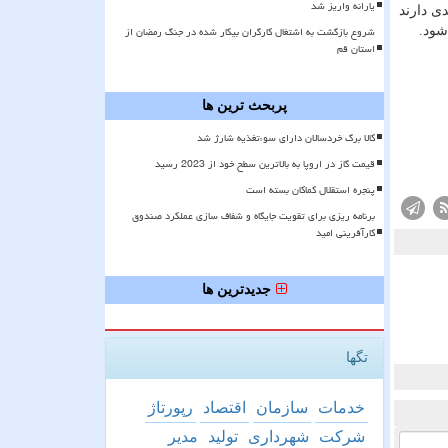
یارانه واریز شد
ه مند هستند. ساكنین محدوده های اجرای طرح های ترافیكی نیز تخفیفی ۵۰ درصدی دارند
شروع بازگشت به اشتغال کارگران بیکار شده در جنگ رمضان از
استان قم
پربحث ترین ها
کالا برگ خردسالان دارای سوءتغذیه شارژ شد
قیمت گاز در اروپا به بالاترین سطح خود از 2023 رسید
پنجره استقلال کماکان بسته است
برنامه ریزی برای تقویت جایگاه و شفاف سازی عملکرد صندوق
کارآفرینی امید
جدیدترین ها
تگها
خدمات
سازمان
اقتصاد
رپورتاژ
شركت
شهرداری
تولید
مدیر