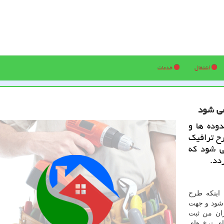
اشتغال
خدمات
وده ها و
رح ترافیك
شروع می شود كه
دد.
 اینكه طرح
 شروع می شود و جهت
ران من ثبت
ای نرخ های