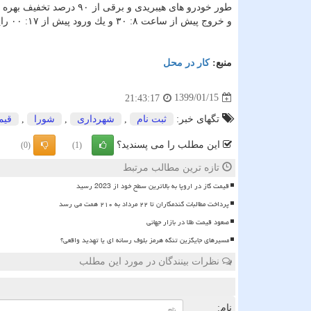
و خروج پیش از ساعت ۸: ۳۰ و یك ورود پیش از ۱۷: ۰۰ رایگان است اما تردد بین ساعت ۸: ۳۰ تا ۱۷: ۰۰ با تخفیف ۵۰ درصدی لحاظ می شود.
منبع:
كار در محل
1399/01/15
21:43:17
تگهای خبر:
ثبت نام
,
شهرداری
,
شورا
,
قیم
این مطلب را می پسندید؟
(0)
(1)
تازه ترین مطالب مرتبط
قیمت گاز در اروپا به بالاترین سطح خود از 2023 رسید
پرداخت مطالبات گندمکاران تا ۲۲ مرداد به ۲۱۰ همت می رسد
صعود قیمت طلا در بازار جهانی
مسیرهای جایگزین تنگه هرمز بلوف رسانه ای یا تهدید واقعی؟
نظرات بینندگان در مورد این مطلب
ن
نام: