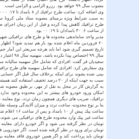
مصوب سال ۹۹ خواهد بود. رزرو الزامی و الزامی است.
وی اضاف
به سبب شرایط ویژه برمبنای مصوبه ستاد ملی كرونا 
طرح ترافیك كاهش پیدا كرده و قبل از این زمان اجرای ط
از ساعت ۶: ۳۰ بامدادان تا ۱۹: ۰۰ بود.
مدیر واحد ساماندهی محدوده ها و طرح های ترافیكی شهردا
۲۰ فروردین ماه اعلام شده بود باز هم تمدید شود؟ اظهار
تاریخ تصمیم گیری شود اما باید هرچه سریعتر این آمار ج
سال ۹۹ اختصاص پیدا نكرده باشد، سهمیه سال ۹۸ اعتبار دارد.
سعیدیان فر گفت: افرادی كه شامل حال سهمیه سالیانه می ش
وی سفارش كرد: افرادی كه شامل سهمیه های طرح ترافیك
بینی شده بشوند برای اینكه برخلاف سال قبل اگر حسابی 
سبب به جهت اینكه از ۲۰ درصد تخفیف استفاده كنند همیشه در حساب شهروندی شأن اعتبار وجود داشته باشد.
ترافیك، ضریب های دیگری همچون زمان تردد، نوع معاینه ف
بنا بر نوع محدوده، ساعت تردد و میزان آلایندگی وسیله نق