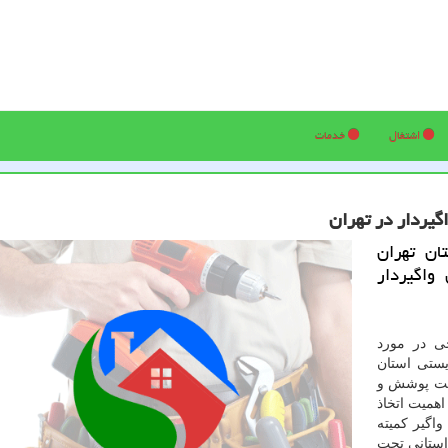
اشتغال
خدمات
گیردار در تهران
ان تهران
واگیردار
ی در مورد
یستی استان
تحت پوشش و
همیت اتخاذ
واگیر كمیته
استانی تحت