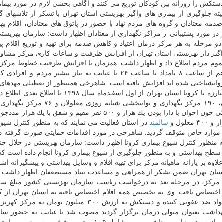
كش را روزانه بین كودكان توزیع می كنند و آگاهی بخشی لازم در مورد بیمار
ه جلوگیری از بیماری های واگیر بهزیستی استان تهران با تشكر از تلاشهای گ
مه معتادان و گروه های مردم نهاد با حضور در پاتوق های معتادان، اقلام به
 در مورد پشتیبانی از مراكز نگهداری از معتادان اظهار داشت: سازمان بهزیستی 
بلغ پنج میلیون و ۷۰۰ هزار تومان در دو مرحله به هر مركز درمان اعتیاد و كاهش صدمه برای تهیه و توزیع اقلا
گیر دار بهزیستی استان تهران از افزایش ظرفیت و ساعات كاری مركز مشاور
ر عموم مردم اطلاع داد و اظهار داشت: همزمان با افزایش ظرفیت خطوط مركز
تلفنی ۱۴۸۰ از ۴۰ خط به ۸۰ خط، ساعات كاری مركز هم از ساعت ۸ بامداد تا ساعت ۲۴ با عنایت به نیاز بیشتر مرد
وانشناختی شده اند افزایش یافته است. شاهرخی همینطور از تعطیلی مهدهای
مراكز توانبخشی روزانه سراسر استان با هماهنگی ستاد مبارزه با كرونا استان تهران از اول اسفندماه سال
اشاره به اینكه ۹۰۰ مهد كودك، ۲۰۰ مركز درمان معتادان، ۱۹۰ مركز نگهداری و توانبخشی 
نوجوان در تهران فعالیت می نمایند اضافه كرد: مراكز بزرگی چون اخوان با دارا بودن یك هزار و ۵۰۰ نفر مقیم و شفق
لول و
سالمند
در استان فعالیت می نمایند كه به منظور كنترل شیوع
 موارد خاص متوقف گردید. شاهرخی در مورد اقدامات حمایتی صورت گرفته در
 منظور كنترل شیوع بیماری كرونا اظهار داشت: سازمان بهزیستی در خلال چن
ح بهداشتی و به منظور جلوگیری از شیوع بیماری كرونا انجام داده است ك
 به پرداخت مبلغ ۷۵۰ میلیون تومان علاوه بر یارانه ماهیانه مركز برای تهیه اقلام و وسایل بهداشتی و پیشگیرانه 
 استان تهران ضمن تشكر از همراهی و مساعدت بنیاد مستضعفان اظهار داشت:
مركز، در مرحله بعد به درخواست ریاست سازمان بهزیستی كشور مبلغ سه 
 اختصاص یافت. وی به تخصیص همه اقلام اختصاص یافته به استان تهران از 
صندوق بین المللی جمعیت سازمان ملل شامل ماسك، مواد ضد عفونی كننده و دستكش به ارزش ۳۰۰ میلیون ت
داشت بعنوان متولی درمان برگزار گردید مصوب شد با عنایت به حضور سال
جمعیتی كه نسبت به جمعیت عمومی صدمه پذیرتر هستند، از سوی وزارت بهداشت تیمی شامل ۵ نفر جهت تشخیص 