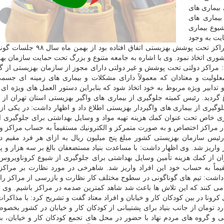
بیماری های
یماری های
یوع بیماری
ایت به وجود
تجارب قبلی درباره بیماری هایی همچون آنفولانزا كه در مراكز تحت پوشش بهزیستی ا
كشوری اتخاذ نمود. وی با اشاره به جامعه متنوع و بزرگ تحت حمایت سازمان به
 مراكز دولتی تحت پوشش و غیر دولتی دارای مجوز از سازمان بهزیستی از گ
معلولیت و معتادان كه معمولاً دارای مشكلات و بیماری های زمینه ای جسم
دابیر ویژه مربوط به خود اتخاذ شود كه بنابراین دستور العمل های ویژه ای 
 گردید. رئیس كمیته جلوگیری از بیماری های واگیر بهزیستی استان تهران از 
یری از بیماری های واگیردار بهزیستی اطلاع داد و اظهار داشت: در یكی از
ری خاص تحت عنوان كمك هزینه تهیه مواد و وسایل بهداشتی برای جلوگیری از
برای هر فرد مقیم در مراكز اختصاص و به صورت متمركز و الكترونیك مستقیماً به حساب مراكز 
رئیس سازمان بهزیستی كشور مبلغ پنج میلیون ریال به ازای هر فرد مقیم د
واریز شد. وی اظهار داشت: با مساعدت بنیاد مستضعفان بالغ بر سه هزار و پا
از كمك هزینه تأمین وسایل بهداشتی برای جلوگیری از شیوع كروناویروس 
ستقیماً به حساب خود این افراد واریز شد. شاهرخی در مورد نظارت بر مراك
داشت: تیم های گوناگونی در سطوح مختلف كار نظارت و بازرسی از مراكز را 
می كنند كه این تلاش ها باعث شد شاهد كمترین صدمه در مراكز باشیم. وی ا
ونا در بین كودكان كار و خیابان و افراد معتاد گفت و تشریح كرد: با مذاكرات 
د تومان از جانب بنیاد برای پشتیبانی از كودكان كار و خیابان در كشور بخصو
 و گروه های مردم نهاد با حضور در محل های تجمع كودكان كار و خیابان، ب