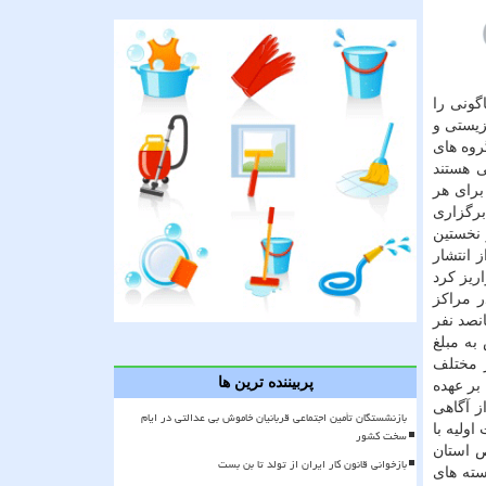
تفاق افتاده بود از بهمن ماه سال ۹۸ جلسات گوناگونی را
زیستی و
روه های
ی هستند
برای هر
برگزاری
 نخستین
 انتشار
واریز كرد
ر مراكز
نصد نفر
به مبلغ
ز مختلف
پربیننده ترین ها
بر عهده
ز آگاهی
بازنشستگان تأمین اجتماعی قربانیان خاموش بی عدالتی در ایام
اولیه با
سخت کشور
ص استان
بازخوانی قانون کار ایران از تولد تا بن بست
سته های