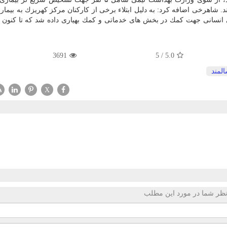
د. شاهرخی اضافه كرد: به دلیل ابتلاء برخی از كاركنان مركز كهریزك به بیماری
3691
5
/
5.0
لمند
X
ظر شما در مورد این مطلب