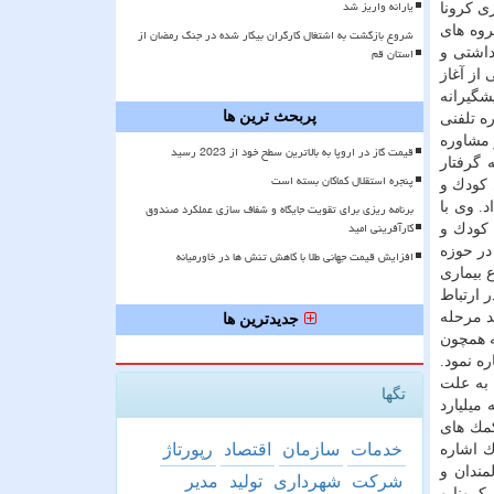
یارانه واریز شد
ی كرونا
روه های
شروع بازگشت به اشتغال کارگران بیکار شده در جنگ رمضان از
استان قم
داشتی و
از آغاز
م پیشگیرانه
پربحث ترین ها
ه تلفنی
 مشاوره
قیمت گاز در اروپا به بالاترین سطح خود از 2023 رسید
م و افرادی كه گرفتار
پنجره استقلال کماکان بسته است
 كودك و
 ۱۳۹۸ تا اطلاع بعدی اطلاع داد. وی با
برنامه ریزی برای تقویت جایگاه و شفاف سازی عملکرد صندوق
کارآفرینی امید
شبانه روزی معلولان و ۷۶ مركز نگهداری كودك و
 با یك هزار مددجو در حوزه
افزایش قیمت جهانی طلا با کاهش تنش ها در خاورمیانه
 بیماری
 ارتباط
د مرحله
جدیدترین ها
ه همچون
اشاره نمود.
 به علت
تگها
میلیارد
كمك های
خدمات
سازمان
اقتصاد
رپورتاژ
ومان به مركز كهریزك اشاره
مندان و
شركت
شهرداری
تولید
مدیر
سریع تر بیماری كرونا و