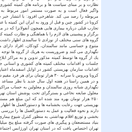
نظارت و بر مبنای سیاست ها و برنامه های كمیته كشوری 
واگیر فعال است و به صورت مستمر امور مربوط به ب
مربوطه را رصد می كند. شاهرخی افزود: با انتشار خبر ش
كرونا در كشور چین و قبل از ورود به ایران این كمیته با عن
برگزار و پیشبینی های لازم را با هماهنگی و نظارت كمیته 
گروه های سنی مختلف از نوزادی تا سالمندی اظهار داشت:
متنوع و حساسی مانند سالمندان، كودكان، افراد دارای 
نگهداری می كنند و ضروریست به هریك از گروه ها توجه و ت
یك از گروه ها توسط كمیته مذكور تدوین و به مراكز ابلاغ
جلسات و اقدامات مختلف كمیته های كشوری و استانی جلوگ
اقدامات سازمان بهزیستی كشور در اوایل اسفندماه اعتبا
كرونا ویروس با سرانه ۳۰ هزار تومان 
و در همین راستا در هفته اول سال جدید با نظر مساعد 
نگهداری شبانه روزی سالمندان و معلولین به حساب مراكز 
معلول ضایعه نخاعی و بسترگرای تحت پوشش استان تهران 
۲۵۰ هزار تومان بهره مند شده اند كه این مبلغ هم م
بهزیستی جهت رعایت بخشنامه ها و دستورالعمل ها اظهار 
دارند و نحوه فعالیت و عمل به دستورالعمل ها را بررسی 
بخشی و توزیع اقلام بهداشتی به منظور كنترل شیوع بیماری كر
بنیاد مستضعفان و پیگیری های صورت گرفته مبلغ پنج میلیار
تهران اختصاص یافت كه در استان تهران اورژانس اجتماعی