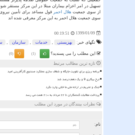
تسهیل در امر اعزام بیماران مبتلا در این مركز مستقر شون
از سوی جمعیت
هلال احمر
سوی جمعیت هلال احمر به این مركز معرفی شده اند
1399/01/09
00:19:51
تگهای خبر:
بهزیستی
,
خدمات
,
سازمان
,
سا
این مطلب را می پسندید؟
(0)
(1)
تازه ترین مطالب مرتبط
برنامه ریزی برای تقویت جایگاه و شفاف سازی عملکرد صندوق کارآفرینی امید
نرخ بیکاری 9 و یک دهم درصد شد
جنگ و تحریم در اراده ملی ما خللی وارد نکرد
پرداخت مطالبات گندمکاران تا ۲۲ مرداد به ۲۱۰ همت می رسد
نظرات بینندگان در مورد این مطلب
ن
نام: