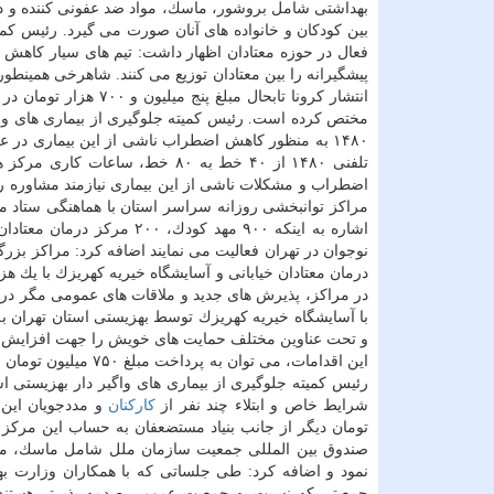
بهداشتی شامل بروشور، ماسك، مواد ضد عفونی كننده و دست
بین كودكان و خانواده های آنان صورت می گیرد. رئیس كمیت
فعال در حوزه معتادان اظهار داشت: تیم های سیار كاهش صد
پیشگیرانه را بین معتادان توزیع می كنند. شاهرخی همینطور
انتشار كرونا تابحال م
مختص كرده است. رئیس كمیته جلوگیری از بیماری های وا
۱۴۸۰ به منظور كاهش اضطراب ناشی از این بیماری د
اضطراب و مشكلات ناشی از این بیماری نیازمند مشاوره ر
درمان معتادان خیابانی و آسایشگاه خیریه كهریزك با یك هزار و ۴۰۰ مع
در مراكز، پذیرش های جدید و ملاقات های عمومی مگر در
با آسایشگاه خیریه كهریزك توسط بهزیستی استان تهران به
و تحت عناوین مختلف حمایت های خویش را جهت افزایش سط
این اقدامات، می توان
رئیس كمیته جلوگیری از بیماری های واگیر دار بهزیستی
شرایط خاص و ابتلاء چند نفر از
كاركنان
و مددجویان این 
تومان دیگر از جانب بنیاد مستضعفان به حساب این مركز
نمود و اضافه كرد: طی جلساتی كه با همكاران وزارت به