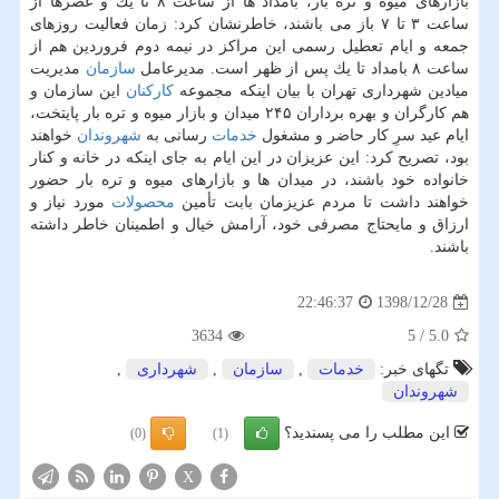
بازارهای میوه و تره بار، بامداد ها از ساعت ۸ تا یك و عصرها از
ساعت ۳ تا ۷ باز می باشند، خاطرنشان كرد: زمان فعالیت روزهای
جمعه و ایام تعطیل رسمی این مراكز در نیمه دوم فروردین هم از
ساعت ۸ بامداد تا یك پس از ظهر است. مدیرعامل
سازمان
مدیریت
میادین شهرداری تهران با بیان اینكه مجموعه
كاركنان
این سازمان و
هم كارگران و بهره برداران ۲۴۵ میدان و بازار میوه و تره بار پایتخت،
ایام عید سرِ كار حاضر و مشغول
خدمات
رسانی به
شهروندان
خواهند
بود، تصریح كرد: این عزیزان در این ایام به جای اینكه در خانه و كنار
خانواده خود باشند، در میدان ها و بازارهای میوه و تره بار حضور
خواهند داشت تا مردم عزیزمان بابت تأمین
محصولات
مورد نیاز و
ارزاق و مایحتاج مصرفی خود، آرامش خیال و اطمینان خاطر داشته
باشند.
1398/12/28
22:46:37
3634
5
/
5.0
تگهای خبر:
خدمات
,
سازمان
,
شهرداری
,
شهروندان
این مطلب را می پسندید؟
(0)
(1)
X