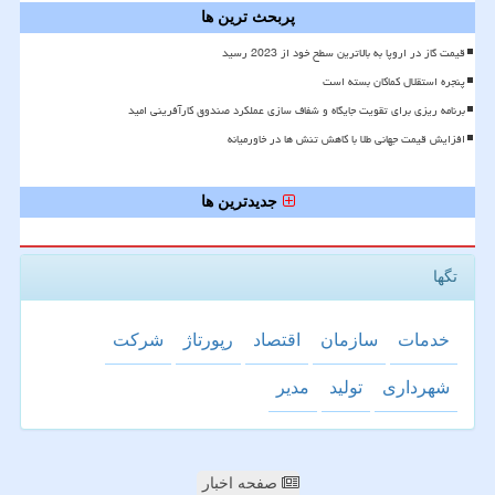
پربحث ترین ها
قیمت گاز در اروپا به بالاترین سطح خود از 2023 رسید
پنجره استقلال کماکان بسته است
برنامه ریزی برای تقویت جایگاه و شفاف سازی عملکرد صندوق کارآفرینی امید
افزایش قیمت جهانی طلا با کاهش تنش ها در خاورمیانه
جدیدترین ها
تگها
خدمات
سازمان
اقتصاد
رپورتاژ
شركت
شهرداری
تولید
مدیر
صفحه اخبار