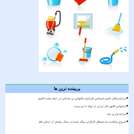
پربیننده ترین ها
بازنشستگان تأمین اجتماعی قربانیان خاموش بی عدالتی در ایام سخت کشور
بازخوانی قانون کار ایران از تولد تا بن بست
یارانه واریز شد
شروع بازگشت به اشتغال کارگران بیکار شده در جنگ رمضان از استان قم