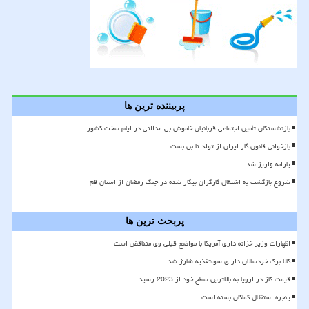
پربیننده ترین ها
بازنشستگان تأمین اجتماعی قربانیان خاموش بی عدالتی در ایام سخت کشور
بازخوانی قانون کار ایران از تولد تا بن بست
یارانه واریز شد
شروع بازگشت به اشتغال کارگران بیکار شده در جنگ رمضان از استان قم
پربحث ترین ها
اظهارات وزیر خزانه داری آمریکا با مواضع قبلی وی متناقض است
کالا برگ خردسالان دارای سوءتغذیه شارژ شد
قیمت گاز در اروپا به بالاترین سطح خود از 2023 رسید
پنجره استقلال کماکان بسته است