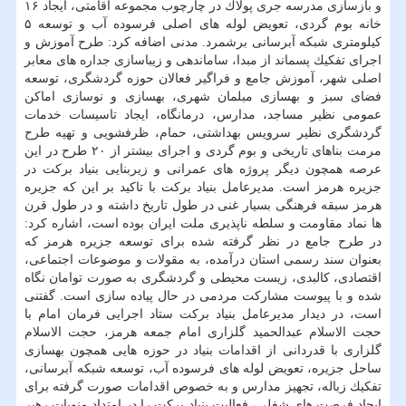
و بازسازی مدرسه جری پولاك در چارچوب مجموعه اقامتی، ایجاد ۱۶
خانه بوم گردی، تعویض لوله های اصلی فرسوده آب و توسعه ۵
كیلومتری شبكه آبرسانی برشمرد. مدنی اضافه كرد: طرح آموزش و
اجرای تفكیك پسماند از مبدا، ساماندهی و زیباسازی جداره های معابر
اصلی شهر، آموزش جامع و فراگیر فعالان حوزه گردشگری، توسعه
فضای سبز و بهسازی مبلمان شهری، بهسازی و نوسازی اماكن
عمومی نظیر مساجد، مدارس، درمانگاه، ایجاد تاسیسات خدمات
گردشگری نظیر سرویس بهداشتی، حمام، ظرفشویی و تهیه طرح
مرمت بناهای تاریخی و بوم گردی و اجرای بیشتر از ۲۰ طرح در این
عرصه همچون دیگر پروژه های عمرانی و زیربنایی بنیاد بركت در
جزیره هرمز است. مدیرعامل بنیاد بركت با تاكید بر این كه جزیره
هرمز سبقه فرهنگی بسیار غنی در طول تاریخ داشته و در طول قرن
ها نماد مقاومت و سلطه ناپذیری ملت ایران بوده است، اشاره كرد:
در طرح جامع در نظر گرفته شده برای توسعه جزیره هرمز كه
بعنوان سند رسمی استان درآمده، به مقولات و موضوعات اجتماعی،
اقتصادی، كالبدی، زیست محیطی و گردشگری به صورت توامان نگاه
شده و با پیوست مشاركت مردمی در حال پیاده سازی است. گفتنی
است، در دیدار مدیرعامل بنیاد بركت ستاد اجرایی فرمان امام با
حجت الاسلام عبدالحمید گلزاری امام جمعه هرمز، حجت الاسلام
گلزاری با قدردانی از اقدامات بنیاد در حوزه هایی همچون بهسازی
ساحل جزیره، تعویض لوله های فرسوده آب، توسعه شبكه آبرسانی،
تفكیك زباله، تجهیز مدارس و به خصوص اقدامات صورت گرفته برای
ایجاد فرصت های شغلی، فعالیت بنیاد بركت را در امتداد منویات رهبر