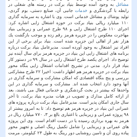
مشاغل
به وجود آمده توسط بنیاد بركت در رسته های شغلی در
رابطه با گردشگری و
خدمات
جانبی آن، صنایع دستی، بوم گردی،
تولید پوشاك و مشاغل خدماتی است. وی با اشاره به سرمایه گذاری
۱۱۰ میلیارد ریالی بنیاد بركت در حوزه اشتغال زایی اشاره كرد:
اجرای ۱۱۰ طرح اشتغال زایی و ۹۸ طرح عمرانی و زیربنایی بنیاد
مهاجرت معكوس را در جزیره هرمز رقم زده و موجب بازگشت یك
هزار نفر از اهالی این جزیره شده است. بنیاد برای برخی از این
افراد نیز اشتغال به وجود آورده است. مدیرعامل بنیاد بركت درباره
برنامه های اشتغال زایی این بنیاد در جزیره هرمز برای سال آینده نیز
توضیح داد: اجرای یكصد طرح اشتغال زایی در سال ۹۹ در دستور كار
بنیاد قرار دارد. مدنی در تشریح اقدامات اشتغال زایی بنگاه محور
بنیاد بركت در جزیره هرمز هم اظهار داشت: اخیرا ۲۲ طرح مشاركتی
بررسی و پنج بنگاه اقتصادی كه امكان مشاركت و سرمایه گذاری در
آنها وجود دارد انتخاب شده اند. مشاركت و سرمایه گذاری در این
واحدها كه بیشتر در بحث گردشگری و خدماتی فعال می باشند، بعد
از ارائه كامل مدارك و تصویب در هیات مدیره بنیاد بركت، تا آخر
سال جاری امكان پذیر است. مدیرعامل بنیاد بركت درباره پروژه های
عمرانی این بنیاد در جزیره هرمز هم توضیح داد: تا به امروز بیشتر از
۹۸ پروژه عمرانی و زیربنایی با اعتباری بالغ بر ۳، ۷۷۰ میلیارد ریال در
هرمز به بهره برداری رسیده یا در دست اقدام است. وی این پروژه
های عمرانی و زیربنایی را شامل تكمیل رینگ اصلی و تجهیز محور
پیاده روی آن و تامین روشنایی دور رینگ به طول ۲۴ كیلومتر، مرمت