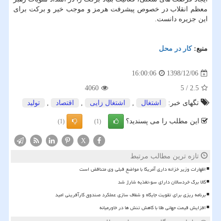
معظم انقلاب در خصوص پیشرفت هرمز و موجب خیر و بركت برای
این جزیره دانست.
منبع:
كار در محل
1398/12/06
16:00:06
4060
5
/
2.5
تگهای خبر:
اشتغال
,
اشتغال زایی
,
اقتصاد
,
تولید
این مطلب را می پسندید؟
(1)
(1)
X
تازه ترین مطالب مرتبط
اظهارات وزیر خزانه داری آمریکا با مواضع قبلی وی متناقض است
کالا برگ خردسالان دارای سوءتغذیه شارژ شد
برنامه ریزی برای تقویت جایگاه و شفاف سازی عملکرد صندوق کارآفرینی امید
افزایش قیمت جهانی طلا با کاهش تنش ها در خاورمیانه