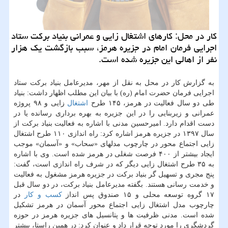
كار در محل: كارهای اشتغال زایی و عمرانی بنیاد بركت ستاد
اجرایی فرمان امام در جزیره هرمز، سبب بازگشت یك هزار
نفر از اهالی این جزیره شده است.
به گزارش كار در محل به نقل از مهر، مدیرعامل بنیاد بركت ستاد
اجرایی فرمان حضرت امام (ره) با بیان این مطلب اظهار داشت: بنیاد
طی دو سال فعالیت در هرمز، ۱۴۵ طرح
اشتغال
زایی و ۹۸ پروژه
عمرانی و زیربنایی را در این جزیره به بهره برداری رسانده یا در
دست اقدام دارد. امیرحسین مدنی با اشاره به فعالیت بنیاد بركت از
سال ۱۳۹۷ در جزیره هرمز اشاره كرد: راه اندازی ۱۱۰ طرح اشتغال
زایی اجتماع محور در چارچوب مدلهای «سحاب» و «آسمان» موجب
ایجاد بیشتر از ۴۰۰ فرصت شغلی در هرمز شده است. وی با اشاره
به ۳۵ طرح اشتغال زایی دیگر كه در شرف راه اندازی است، گفت:
پنج مجری و تسهیل گر بنیاد بركت در جزیره هرمز مشغول به فعالیت
و خدمت رسانی هستند. بگفته مدیرعامل بنیاد بركت، در دو سال قبل
۱۷ گروه توسعه محلی و ۱۵ صندوق پس انداز
كسب و كار
در
چارچوب مدل اشتغال زایی اجتماع محور آسمان در هرمز تشكیل
شده است. مدنی ظرفیت ها و پتانسیل های جزیره هرمز در حوزه
گردشگری را مورد توجه قرار داد و عنوان كرد: در همین راستا، بیشتر