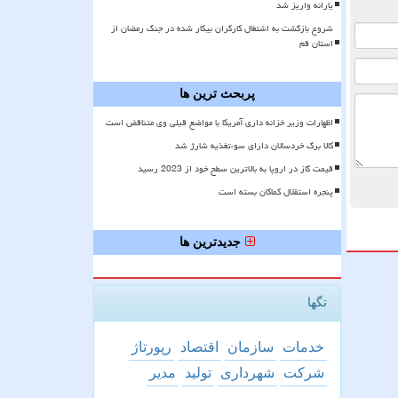
یارانه واریز شد
شروع بازگشت به اشتغال کارگران بیکار شده در جنگ رمضان از
استان قم
پربحث ترین ها
اظهارات وزیر خزانه داری آمریکا با مواضع قبلی وی متناقض است
کالا برگ خردسالان دارای سوءتغذیه شارژ شد
قیمت گاز در اروپا به بالاترین سطح خود از 2023 رسید
پنجره استقلال کماکان بسته است
جدیدترین ها
تگها
خدمات
سازمان
اقتصاد
رپورتاژ
شركت
شهرداری
تولید
مدیر