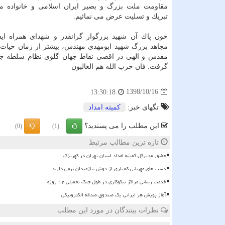
مقاومت ملت بزرگ و بصیر ایران اسلامی و خانواده م
تبریك و تسلیت عرض می نمائیم.
خون پاك آن شهید بزرگوار گرانقدر و شهدای همراه ا
مجاهد بزرگ شهید ابومهدی مهندس، بیشتر از زمان حیات
مقدس و الهی در اقصی نقاط جهان گلوی نظام سلطه جهان
گرفت. فان حزب الله هم الغالبون
1398/10/16
13:30:18
تگهای خبر:
كمیته امداد
این مطلب را می پسندید؟
(0)
(1)
تازه ترین مطالب مرتبط
حضور مدیرکل کمیته امداد استان تهران در کهریزک
دست های مهربانی که باری از دوش نیازمندان برمی دارند
خدمت رسانی مراکز نیکوکاری در طول جنگ تحمیلی ۱۲ روزه
آغاز پویش هر ایرانی یک صندوق صدقه الکترونیکی
نظرات بینندگان در مورد این مطلب