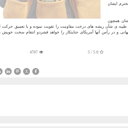
حترم ایشان
یشان همچون
 طیبه ی شأن ریشه های درخت مقاومت را تقویت نموده و با تعمیق حركت ا
ی و در رأس آنها آمریكای جنایتكار را خواهد فشردو انتقام سخت خویش ر
4707
5
/
5.0
X