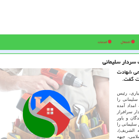
اشتغال
خدمات
 سردار سلیمانی
می شهادت
ت گفت.
یاری، رئیس
سلیمانی را
امداد آمده
ار سرافراز
گان و یاور
 سلیمانی را
 الشریف)،
امی، جبهه