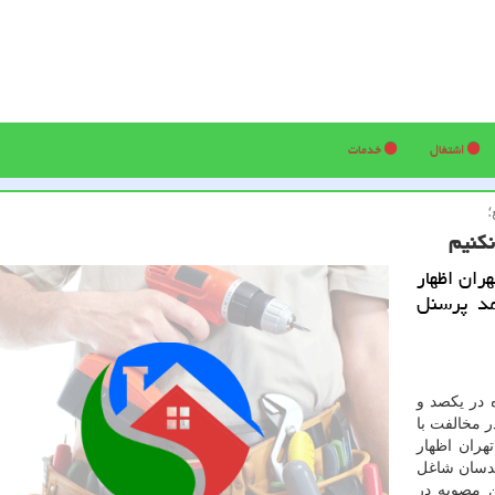
اشتغال
خدمات
؛
نكنیم
ران اظهار
مد پرسنل
 در یكصد و
 مخالفت با
ری تهران اظهار
ندسان شاغل
 مصوبه در