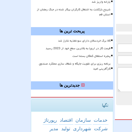
یارانه واریز شد
شروع بازگشت به اشتغال کارگران بیکار شده در جنگ رمضان از
استان قم
پربحث ترین ها
کالا برگ خردسالان دارای سوءتغذیه شارژ شد
قیمت گاز در اروپا به بالاترین سطح خود از 2023 رسید
پنجره استقلال کماکان بسته است
برنامه ریزی برای تقویت جایگاه و شفاف سازی عملکرد صندوق
کارآفرینی امید
جدیدترین ها
تگها
خدمات
سازمان
اقتصاد
رپورتاژ
شركت
شهرداری
تولید
مدیر