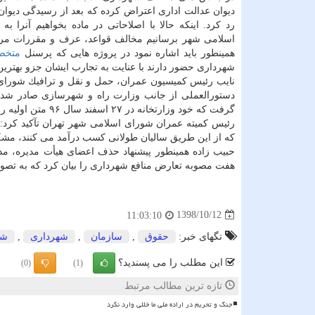
دیوان عدالت اداری اعتراض كرده كه بعد از رسیدگی دیوان 
رد كرد. اینكه حالا با اصلاحاتی در ماده بخواهیم آنرا به 
اسلامی شهر برسانیم مخالف قواعد، عرف و مقررات مر
همینطور باید اشاره نمود در پروژه هایی كه پرسنل
متخ
شهرداری حضور دارند با عنایت به تجارب ایشان جزو بهترین
دستورالعملی از جانب وزارت راه و شهرسازی صادر شد 
گرفت كه خود وزارتخانه در ۲۷ اسفند سال ۹۶ متن اولیه را اصلاح و متن تعدیل شده ای را آورد. هر چند آن هم امكان اجرا نداشت.
رئیس كمیته عمران شورای اسلامی شهر تهران تآكید كرد: 
كه از این طریق سالیان طولانی كسب درآمد می كنند، مشكل
حبیب زاده همینطور پیشنهاد حذف اعضای هیأت مدیره، مد
هفت مصوبه تعارض منافع شهرداری را بیان كرد كه به تص
1398/10/12
11:03:10
تگهای خبر:
حقوق
,
سازمان
,
شهرداری
,
شه
این مطلب را می پسندید؟
(0)
(1)
تازه ترین مطالب مرتبط
جنگ و تحریم در اراده ملی ما خللی وارد نکرد