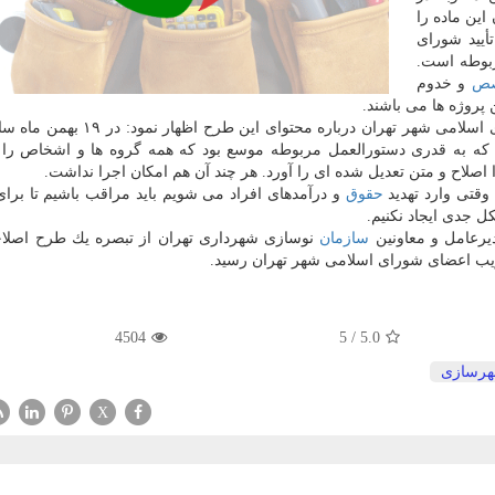
این ماده را
تأیید شورای
بوطه است.
صص
و خدوم
 پروژه ها می باشند.
كه به قدری دستورالعمل مربوطه موسع بود كه همه گروه ها و اشخاص را 
وقتی وارد تهدید
حقوق
و درآمدهای افراد می شویم باید مراقب باشیم تا برا
 جدی ایجاد نكنیم.
یرعامل و معاونین
سازمان
نوسازی شهرداری تهران از تبصره یك طرح اصلاح
ویب اعضای شورای اسلامی شهر تهران رسید.
4504
5
/
5.0
رسازی
X