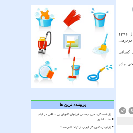
نایب رئیس كمیسیون عمران، حمل و نقل و ترافیك شورای اسلامی شهر تهران درباره محتوای این طرح اظهار نمود: در ۱۹ بهمن ماه سال ۱۳۹۶
دربرمی
ی كسانی
ی ماده
پربیننده ترین ها
بازنشستگان تأمین اجتماعی قربانیان خاموش بی عدالتی در ایام
سخت کشور
بازخوانی قانون کار ایران از تولد تا بن بست