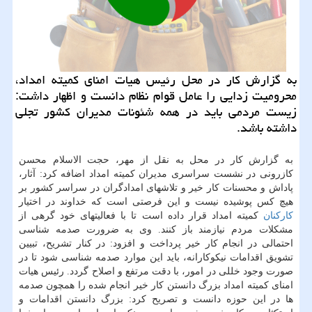
به گزارش كار در محل رئیس هیات امنای كمیته امداد،
محرومیت زدایی را عامل قوام نظام دانست و اظهار داشت:
زیست مردمی باید در همه شئونات مدیران كشور تجلی
داشته باشد.
به گزارش كار در محل به نقل از مهر، حجت الاسلام محسن
كازرونی در نشست سراسری مدیران كمیته امداد اضافه كرد: آثار،
پاداش و محسنات كار خیر و تلاشهای امدادگران در سراسر كشور بر
هیچ كس پوشیده نیست و این فرصتی است كه خداوند در اختیار
كاركنان
كمیته امداد قرار داده است تا با فعالیتهای خود گرهی از
مشكلات مردم نیازمند باز كنند. وی به ضرورت صدمه شناسی
احتمالی در انجام كار خیر پرداخت و افزود: در كنار تشریح، تبیین
تشویق اقدامات نیكوكارانه، باید این موارد صدمه شناسی شود تا در
صورت وجود خللی در امور، با دقت مرتفع و اصلاح گردد. رئیس هیات
امنای كمیته امداد بزرگ دانستن كار خیر انجام شده را همچون صدمه
ها در این حوزه دانست و تصریح كرد: بزرگ دانستن اقدامات و