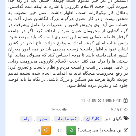
استكثار در كار خیر مذموم است چونكه احسان باید در راه خدا
صورت گیرد. حجت الاسلام كازرونی با اشاره به اینكه منت گذاشتن،
باطلاق كار نیكوكارانه است، اظهار داشت: عمل خیر منصوب به
شخص نیست و در كار معنوی هرگونه بزرگ انگاشتن عمل، آفت به
حساب می آید. وی پذیرش قصور و تقصیرات را عامل پیشرفت در
گره گشایی از محرومان عنوان نمود و اضافه كرد: اگر در جامعه
گرفتار فاصله طبقاتی هستیم این تقصیری است كه باید مرتفع شود.
رئیس هیات امنای كمیته امداد به وقوع حوادث تلخ اخیر در كشور
اشاره نمود و اظهار داشت: زیست مردمی باید در همه امور مدیران
كشور تجلی داشته باشد تا مردم احساس كنند كه مسؤلان همانند آنها
سختی ها را درك می كنند. حجت الاسلام كازرونی محرومیت زدایی
را عامل مهمی در تثبیت و امنیت مردم و نظام دانست و تصریح كرد:
در رفع محرومیت هیچگاه نباید به اقدامات انجام شده بسنده نماییم
چونكه كارها هرچند هم سنگین و بزرگ باشند، در نگاه ما باید كوچك
جلوه كند و تكریم مردم لحاظ شود.
1398/10/01
11:51:09
5065
5
/
5.0
تگهای خبر:
كاركنان
,
كمیته امداد
,
مدیر
,
وام
این مطلب را می پسندید؟
(0)
(1)