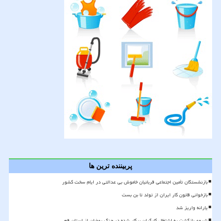
پربیننده ترین ها
بازنشستگان تأمین اجتماعی قربانیان خاموش بی عدالتی در ایام سخت کشور
بازخوانی قانون کار ایران از تولد تا بن بست
یارانه واریز شد
شروع بازگشت به اشتغال کارگران بیکار شده در جنگ رمضان از استان قم