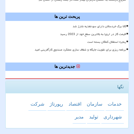
پربحث ترین ها
کالا برگ خردسالان دارای سوءتغذیه شارژ شد
قیمت گاز در اروپا به بالاترین سطح خود از 2023 رسید
پنجره استقلال کماکان بسته است
برنامه ریزی برای تقویت جایگاه و شفاف سازی عملکرد صندوق کارآفرینی امید
جدیدترین ها
تگها
خدمات
سازمان
اقتصاد
رپورتاژ
شركت
شهرداری
تولید
مدیر