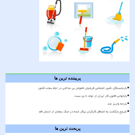
پربیننده ترین ها
بازنشستگان تأمین اجتماعی قربانیان خاموش بی عدالتی در ایام سخت کشور
بازخوانی قانون کار ایران از تولد تا بن بست
یارانه واریز شد
شروع بازگشت به اشتغال کارگران بیکار شده در جنگ رمضان از استان قم
پربحث ترین ها