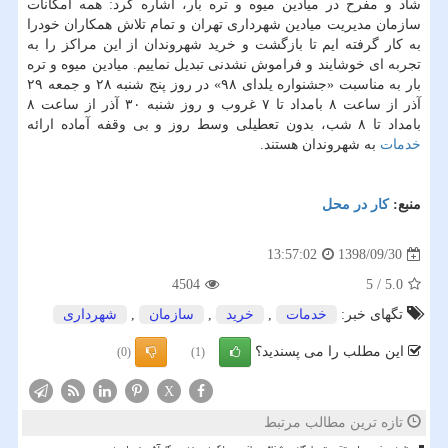
شاد و مفرح در میادین میوه و تره بار، اشاره كرد: همه امكانات
سازمان مدیریت میادین شهرداری تهران و تمام تلاش همكاران خودرا
به كار گرفته ایم تا بازگشت و خرید شهروندان از این مراكز را به
تجربه ای خوشایند و فراموش نشدنی تبدیل نماییم. میادین میوه و تره
بار به مناسبت «جشنواره یلدای ۹۸» در روز پنج شنبه ۲۸ و جمعه ۲۹
آذر از ساعت ۸ بامداد تا ۷ غروب و روز شنبه ۳۰ آذر از ساعت ۸
بامداد تا ۸ شب، بدون تعطیلی وسط روز و بی وقفه آماده ارائه
خدمات
به شهروندان هستند.
منبع:
كار در محل
1398/09/30
13:57:02
4504
5
/
5.0
تگهای خبر:
خدمات
,
خرید
,
سازمان
,
شهرداری
این مطلب را می پسندید؟
(0)
(1)
X
تازه ترین مطالب مرتبط