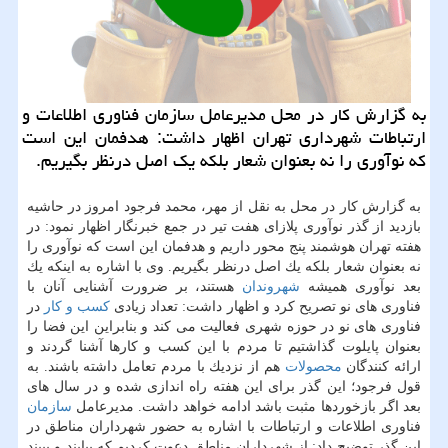
به گزارش كار در محل مدیرعامل سازمان فناوری اطلاعات و
ارتباطات شهرداری تهران اظهار داشت: هدفمان این است
كه نوآوری را نه بعنوان شعار بلكه یك اصل درنظر بگیریم.
به گزارش كار در محل به نقل از مهر، محمد فرجود امروز در حاشیه
بازدید از گذر نوآوری پلازای هفت تیر در جمع خبرنگار اظهار نمود: در
هفته تهران هوشمند پنج محور داریم و هدفمان این است كه نوآوری را
نه بعنوان شعار بلكه یك اصل درنظر بگیریم. وی با اشاره به اینكه یك
بعد نوآوری همیشه
شهروندان
هستند، بر ضرورت آشنایی آنان با
فناوری های نو تصریح كرد و اظهار داشت: تعداد زیادی
كسب و كار
در
فناوری های نو در حوزه شهری فعالیت می كند و بنابراین این فضا را
بعنوان پایلوت گذاشتیم تا مردم با این كسب و كارها آشنا گردند و
ارائه كنندگان
محصولات
هم از نزدیك با مردم تعامل داشته باشند. به
قول فرجود؛ این گذر برای این هفته راه اندازی شده و در سال های
بعد اگر بازخوردها مثبت باشد ادامه خواهد داشت. مدیرعامل
سازمان
فناوری اطلاعات و ارتباطات با اشاره به حضور شهرداران مناطق در
این گذر توضیح داد: از شهرداران مناطق دعوت كردیم كه بیایند و ببیند