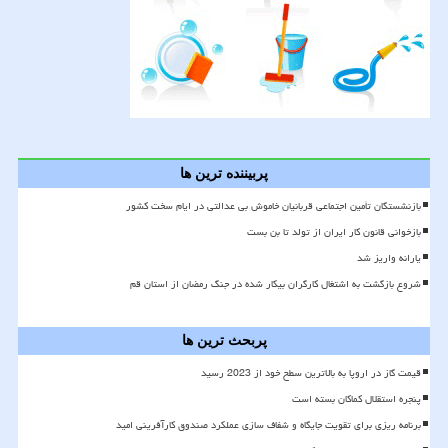
پربیننده ترین ها
بازنشستگان تأمین اجتماعی قربانیان خاموش بی عدالتی در ایام سخت کشور
بازخوانی قانون کار ایران از تولد تا بن بست
یارانه واریز شد
شروع بازگشت به اشتغال کارگران بیکار شده در جنگ رمضان از استان قم
پربحث ترین ها
قیمت گاز در اروپا به بالاترین سطح خود از 2023 رسید
پنجره استقلال کماکان بسته است
برنامه ریزی برای تقویت جایگاه و شفاف سازی عملکرد صندوق کارآفرینی امید