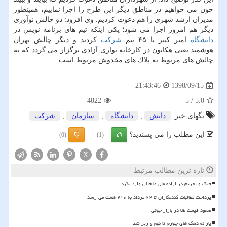
چون می خواهیم در مناطق دیگر این طرح را اجرا نماییم، همینطور
مدیران ارشد شهری را هم دعوت كردیم. وی افزود: دو چالش نوآوری
دیگر هم امروز اجرا می شود؛ یكی اینكه تیم های برنامه نویس در
دانشگاه
امیر كبیر با ۴۵ تیم
شركت
كردند و دیگر چالش تهران
هوشمند یعنی هكاتون در كارخانه نواری آزادی برگزار می گردد كه به
چالش های مربوط به پلاك های مخدوش مربوط است.
1398/09/15
21:43:46
4822
5
/
5.0
تگهای خبر:
دانش
,
دانشگاه
,
سازمان
,
شركت
این مطلب را می پسندید؟
(0)
(1)
X
تازه ترین مطالب مرتبط
جنگ و تحریم در اراده ملی ما خللی وارد نکرد
پرداخت مطالبات گندمکاران تا ۲۲ مرداد به ۲۱۰ همت می رسد
صعود قیمت طلا در بازار جهانی
یارانه دهک های چهارم تا نهم واریز شد