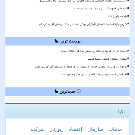
بازنشستگان تأمین اجتماعی قربانیان خاموش بی عدالتی در ایام سخت کشور
بازخوانی قانون کار ایران از تولد تا بن بست
یارانه واریز شد
شروع بازگشت به اشتغال کارگران بیکار شده در جنگ رمضان از استان قم
پربحث ترین ها
قیمت گاز در اروپا به بالاترین سطح خود از 2023 رسید
پنجره استقلال کماکان بسته است
برنامه ریزی برای تقویت جایگاه و شفاف سازی عملکرد صندوق کارآفرینی امید
افزایش قیمت جهانی طلا با کاهش تنش ها در خاورمیانه
جدیدترین ها
تگها
خدمات
سازمان
اقتصاد
رپورتاژ
شركت