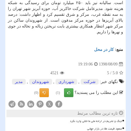
است. سالیانه نیز باید ۲۵۰ میلیارد تومان برای رسیدگی به شبكه
هزینه شود. مدیرعامل شركت خاكریز آب، حوزه آبریز شهر تهران را
به سه نقطه غرب، مركز و شرق تقسیم كرد و اظهار داشت: درصد
بالای آبریزها در حوزه مركز مدفون است. از شهروندان ساكن در
مركز شهر انتظار همكاری بیشتری بابت نریختن زباله و نخاله در جوی
و نهرها را داریم.
منبع:
كار در محل
1398/08/09
19:19:06
4521
5
/
5.0
تگهای خبر:
شركت
,
شهرداری
,
شهروندان
,
مدیر
این مطلب را می پسندید؟
(0)
(1)
X
تازه ترین مطالب مرتبط
جنگ و تحریم در اراده ملی ما خللی وارد نکرد
صعود قیمت طلا در بازار جهانی