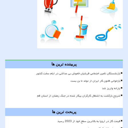
پربیننده ترین ها
بازنشستگان تأمین اجتماعی قربانیان خاموش بی عدالتی در ایام سخت کشور
بازخوانی قانون کار ایران از تولد تا بن بست
یارانه واریز شد
شروع بازگشت به اشتغال کارگران بیکار شده در جنگ رمضان از استان قم
پربحث ترین ها
قیمت گاز در اروپا به بالاترین سطح خود از 2023 رسید