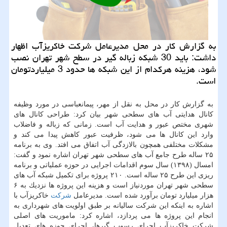
به گزارش كار در محل مدیرعامل شركت خاكریزآب اظهار
داشت: باید 30 شبكه زباله گیر در سطح شهر تهران نصب
شود، هزینه هركدام از این شبكه ها حدود 3 میلیاردتومان
است.
به گزارش كار در محل به نقل از مهر، پیمانعباسی در مورد وظیفه
كانال هدایتی آب های سطحی شهر بیان كرد: طراحی كانال های
شهری مختص عبور و هدایت آب است. زمانی كه زباله و فاضلاب
وارد این كانال ها می شود، ظرفیت عبور كاهش پیدا می كند و
مشكلات مختلفی همچون بالازدگی آب اتفاق می افتد. وی به برنامه
۲۵ ساله طرح جامع آب های سطحی شهر تهران اشاره نمود و گفت:
امسال (۱۳۹۸) سال سوم اقدامات اجرایی در حوزه عملیاتی و برنامه
ریزی این طرح ۲۵ ساله است. ۲۱۰ پروژه برای تكمیل شبكه آب های
سطحی شهر تهران موردنیاز است و هزینه این پروژه ها نزدیك به ۶
هزار میلیارد تومان برآورد شده است. مدیرعامل
شركت
خاكریزآب با
اشاره به اینكه این شركت سالیانه بر طبق اولویت های شهرداری به
انجام این پروژه ها می پردازد، اشاره كرد: ماموریت های اصلی
شركت خاكریزآب اجرای رسوب گیرها، اجرای حوزه های تعدیل