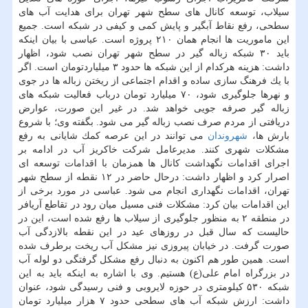
سیلاب، توسعه كانال های سطح شهر تهران برای هدایت آب های
سطحی، رفع نقاط آبگیر و پایش كمی و كیفی در شبكه است. جمیع
این ماموریت ها انجام همان ۲۱۰ پروژه است. عباسی با بیان اینكه
باید ۳۰ شبكه زباله گیر در سطح شهر تهران نصب شود، اظهار
داشت: هزینه هركدام از این شبكه ها حدود ۳ میلیاردتومان است. اگر
با یك فرهنگ سازی ساده و اقدام اجتماعی از ریختن زباله ها در جوی
و نهرها جلوگیری شود، ۷۰ میلیارد تومان درباب فعالیت شبكه های
زباله گیر صرفه جویی خواهد شد. در غیر این صورت، عوارض
دریافتی از مردم صرف نصب زباله گیر می شود. بگفته وی؛ با شروع
بارش ها،
شهروندان
می توانند در این عرصه كمك شایانی به رفع
مشكلات شهری كنند. مدیرعامل شركت خاكریز آب در ادامه بر
اجرای اقدامات نگهداشت كانال ها همزمان با اقدامات توسعه ای
اصرار كرد و اظهار داشت: درحال حاضر در ۱۲ نقطه از سطح شهر
تهران، اقدامات نگهداری انجام می شود. عباسی در مورد برخی از
این اقدامات بیان كرد: مشكلات فنی مسیل میان رود در تقاطع آریافر
در منطقه ۲ به منظور جلوگیری از سیلاب ها رفع شده است، این در
حالیست كه سال قبل در روزهای عید در این نقطه بالازدگی آب
صورت گرفت. در خیابان پیروزی نیز مشكل آب ریخت برطرف شده
است. همین طور هم اكنون به دنبال رفع مشكل گرفتگی دو لوله آب
در بزرگراه امام علی(ع) هستیم. وی با اشاره به اینكه باید به این
شبكه ۵۳۰ كیلومتری در حوزه لایروبی و فنی رسیدگی شود، عنوان
داشت: ارزش شبكه آب های سطحی حدود ۷ هزار میلیارد تومان