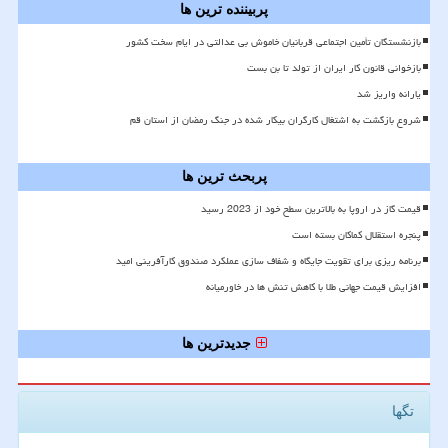
پربیننده ترین ها
بازنشستگان تأمین اجتماعی قربانیان خاموش بی عدالتی در ایام سخت کشور
بازخوانی قانون کار ایران از تولد تا بن بست
یارانه واریز شد
شروع بازگشت به اشتغال کارگران بیکار شده در جنگ رمضان از استان قم
پربحث ترین ها
قیمت گاز در اروپا به بالاترین سطح خود از 2023 رسید
پنجره استقلال کماکان بسته است
برنامه ریزی برای تقویت جایگاه و شفاف سازی عملکرد صندوق کارآفرینی امید
افزایش قیمت جهانی طلا با کاهش تنش ها در خاورمیانه
جدیدترین ها
تگها