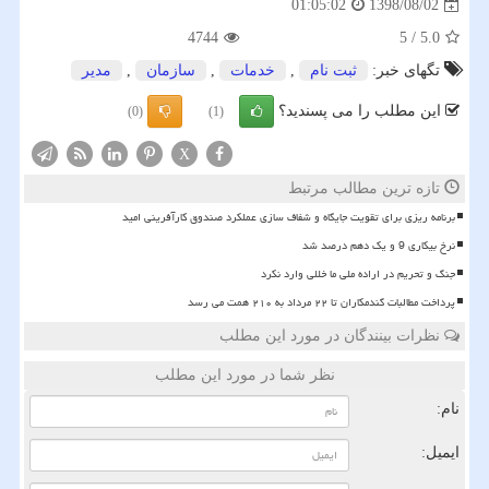
1398/08/02
01:05:02
4744
5
/
5.0
تگهای خبر:
ثبت نام
,
خدمات
,
سازمان
,
مدیر
این مطلب را می پسندید؟
(0)
(1)
X
تازه ترین مطالب مرتبط
برنامه ریزی برای تقویت جایگاه و شفاف سازی عملکرد صندوق کارآفرینی امید
نرخ بیکاری 9 و یک دهم درصد شد
جنگ و تحریم در اراده ملی ما خللی وارد نکرد
پرداخت مطالبات گندمکاران تا ۲۲ مرداد به ۲۱۰ همت می رسد
نظرات بینندگان در مورد این مطلب
نظر شما در مورد این مطلب
نام:
ایمیل: