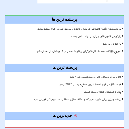
پربیننده ترین ها
بازنشستگان تأمین اجتماعی قربانیان خاموش بی عدالتی در ایام سخت کشور
بازخوانی قانون کار ایران از تولد تا بن بست
یارانه واریز شد
شروع بازگشت به اشتغال کارگران بیکار شده در جنگ رمضان از استان قم
پربحث ترین ها
کالا برگ خردسالان دارای سوءتغذیه شارژ شد
قیمت گاز در اروپا به بالاترین سطح خود از 2023 رسید
پنجره استقلال کماکان بسته است
برنامه ریزی برای تقویت جایگاه و شفاف سازی عملکرد صندوق کارآفرینی امید
جدیدترین ها