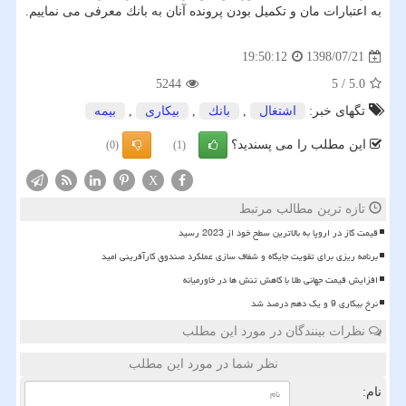
به اعتبارات مان و تكمیل بودن پرونده آنان به بانك معرفی می نماییم.
1398/07/21
19:50:12
5244
5
/
5.0
تگهای خبر:
اشتغال
,
بانك
,
بیكاری
,
بیمه
این مطلب را می پسندید؟
(0)
(1)
X
تازه ترین مطالب مرتبط
قیمت گاز در اروپا به بالاترین سطح خود از 2023 رسید
برنامه ریزی برای تقویت جایگاه و شفاف سازی عملکرد صندوق کارآفرینی امید
افزایش قیمت جهانی طلا با کاهش تنش ها در خاورمیانه
نرخ بیکاری 9 و یک دهم درصد شد
نظرات بینندگان در مورد این مطلب
نظر شما در مورد این مطلب
نام: