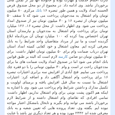
كارت اختتام خدمت و مهارت بوده و خانواده آنها نیز از تمكن مالی
برخوردار نباشد. وی ادامه داد: در مجموع از دو محل صندوق قرض
الحسنه امداد ولایت و همین طور تبصره ۱۶
بانك
مركزی ۸۰ میلیون
تومان وام اشتغال به مددجویان پرداخت می شود كه تا سقف ۵۰
میلیون تومان از تبصره ۱۶ و ۳۰ میلیون تومان نیز از صندوق امداد
پرداخت می شود. وی اظهار داشت: از محل تبصره ۱۶، ۱۲۶ میلیارد
تومان برای پرداخت وام اشتغال به مددجویان و نیازمندان استان
تهران اختصاص پیدا كرده كه ۱۰۰ میلیارد تومان آن مردادماه ابلاغ
گردیده است و ما نیز از مرداد متقاضیان واجد شرایط را به بانك
معرفی كرده ایم. معاون اشتغال و خود كفایی كمیته امداد استان
تهران درباب ضمانت وام برای ۵۰ میلیون تومان اظهار داشت: برای
۵۰ میلیون تومان دو ضامن
كارمند
لازم است كه البته بر طبق قوانین
بانك انجام می شود اما در صندوق امداد ولایت ضمانت های ما برای
مددجویان راحت تر است و وام ۳۰ میلیون تومانی را با دو فقره چك
پرداخت می نماییم. فتح آبادی از افزایش سه برابری اعتبارات تبصره
۱۶ برای پرداخت وام اشتغال آگاهی داد و اضافه كرد: اعتبارات
اشتغال ما نسبت به سال قبل افزایش یافته و برمبنای اولویت و
تكمیل مدارك و داشتن شرایط وام پرداخت می شود. وی با اشاره به
اینكه هم اكنون پشت نوبتی برای وام اشتغال نداریم، اظهار داشت:
تمامی افرادی كه تقاضای وام اشتغال داشته و از شرایط لازم
برخوردار باشند می توانند وام بگیرند و تابحال بامشكل اعتبار مواجه
نبوده ایم. بگفته وی، تعداد پرونده هایی كه تعیین شعبه و به بانك
معرفی شده اند ۲۴۴۲ مورد بوده و هر تعداد دیگری نیز باشد با عنایت