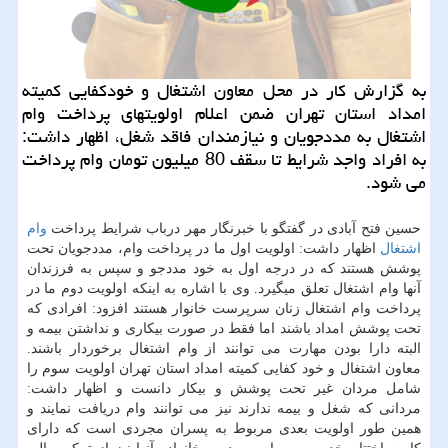
به گزارش كار در محل معاون اشتغال و خودكفایی كمیته
امداد استان تهران ضمن اعلام اولویتهای پرداخت وام
اشتغال به مددجویان و نیازمندان فاقد شغل، اظهار داشت:
به افراد واجد شرایط تا سقف 80 میلیون تومان وام پرداخت
می شود.
حسین فتح آبادی در گفتگو با خبرنگار مهر درباب شرایط پرداخت
وام
اشتغال
اظهار داشت: اولویت اول ما در پرداخت وام، مددجویان تحت
پوشش هستند كه در درجه اول به خود مددجو و سپس به فرزندان
آنها وام اشتغال تعلق میگیرد. وی با اشاره به اینكه اولویت دوم ما در
پرداخت وام اشتغال زنان سرپرست خانوار هستند افزود: افرادی كه
تحت پوشش امداد باشند اما فقط در صورت بیكاری و نداشتن بیمه و
البته دارا بودن مهارت می توانند از وام اشتغال برخوردار باشند.
معاون اشتغال و خود كفایی كمیته امداد استان تهران اولویت سوم را
شامل مردان غیر تحت پوشش و بیكار دانست و اظهار داشت:
مردانی كه شغل و بیمه ندارند نیز می توانند وام دریافت نمایند و
همین طور اولویت بعدی مربوط به پسران مجردی است كه دارای