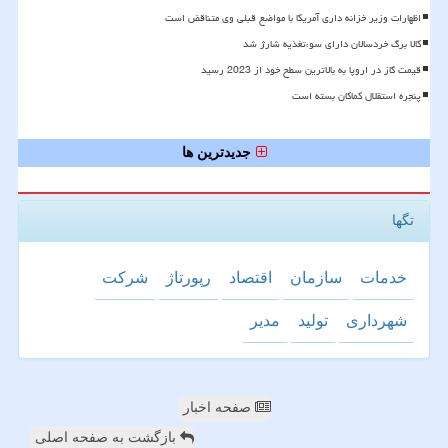
اظهارات وزیر خزانه داری آمریکا با مواضع قبلی وی متناقض است
کالا برگ خردسالان دارای سوءتغذیه شارژ شد
قیمت گاز در اروپا به بالاترین سطح خود از 2023 رسید
پنجره استقلال کماکان بسته است
جدیدترین ها
تگها
خدمات
سازمان
اقتصاد
رپورتاژ
شركت
شهرداری
تولید
مدیر
صفحه اخبار
بازگشت به صفحه اصلی