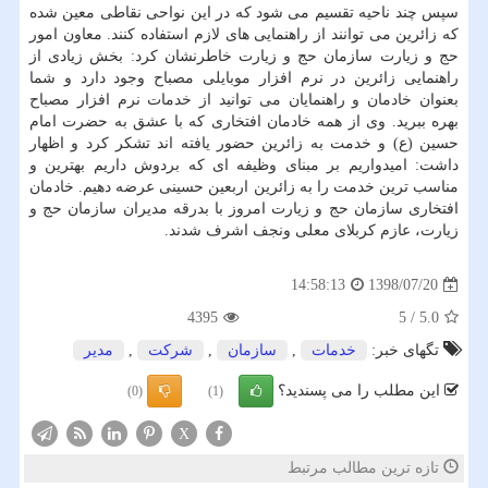
سپس چند ناحیه تقسیم می شود كه در این نواحی نقاطی معین شده
كه زائرین می توانند از راهنمایی های لازم استفاده كنند. معاون امور
حج و زیارت سازمان حج و زیارت خاطرنشان كرد: بخش زیادی از
راهنمایی زائرین در نرم افزار موبایلی مصباح وجود دارد و شما
بعنوان خادمان و راهنمایان می توانید از خدمات نرم افزار مصباح
بهره ببرید. وی از همه خادمان افتخاری كه با عشق به حضرت امام
حسین (ع) و خدمت به زائرین حضور یافته اند تشكر كرد و اظهار
داشت: امیدواریم بر مبنای وظیفه ای كه بردوش داریم بهترین و
مناسب ترین خدمت را به زائرین اربعین حسینی عرضه دهیم. خادمان
افتخاری سازمان حج و زیارت امروز با بدرقه مدیران سازمان حج و
زیارت، عازم كربلای معلی ونجف اشرف شدند.
1398/07/20
14:58:13
4395
5
/
5.0
تگهای خبر:
خدمات
,
سازمان
,
شركت
,
مدیر
این مطلب را می پسندید؟
(0)
(1)
X
تازه ترین مطالب مرتبط