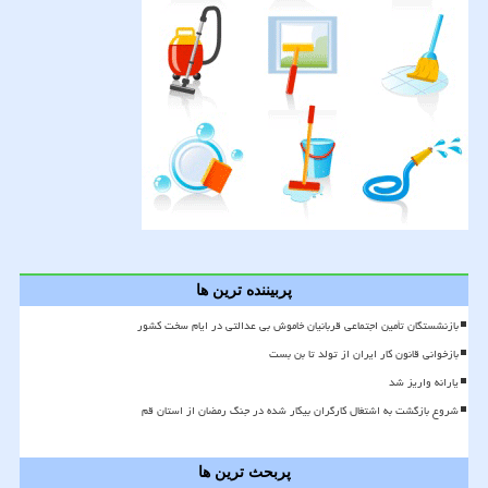
پربیننده ترین ها
بازنشستگان تأمین اجتماعی قربانیان خاموش بی عدالتی در ایام سخت کشور
بازخوانی قانون کار ایران از تولد تا بن بست
یارانه واریز شد
شروع بازگشت به اشتغال کارگران بیکار شده در جنگ رمضان از استان قم
پربحث ترین ها