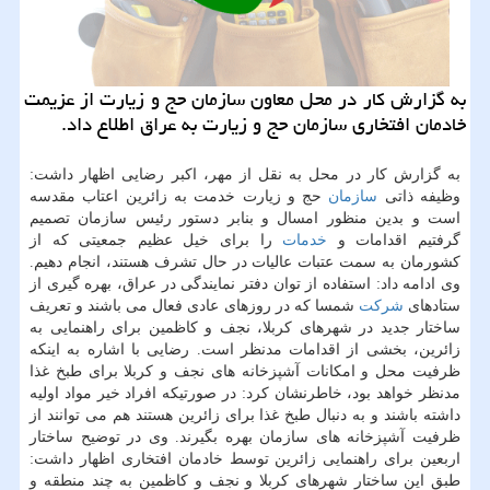
به گزارش كار در محل معاون سازمان حج و زیارت از عزیمت
خادمان افتخاری سازمان حج و زیارت به عراق اطلاع داد.
به گزارش كار در محل به نقل از مهر، اكبر رضایی اظهار داشت:
وظیفه ذاتی
سازمان
حج و زیارت خدمت به زائرین اعتاب مقدسه
است و بدین منظور امسال و بنابر دستور رئیس سازمان تصمیم
گرفتیم اقدامات و
خدمات
را برای خیل عظیم جمعیتی كه از
كشورمان به سمت عتبات عالیات در حال تشرف هستند، انجام دهیم.
وی ادامه داد: استفاده از توان دفتر نمایندگی در عراق، بهره گیری از
ستادهای
شركت
شمسا كه در روزهای عادی فعال می باشند و تعریف
ساختار جدید در شهرهای كربلا، نجف و كاظمین برای راهنمایی به
زائرین، بخشی از اقدامات مدنظر است. رضایی با اشاره به اینكه
ظرفیت محل و امكانات آشپزخانه های نجف و كربلا برای طبخ غذا
مدنظر خواهد بود، خاطرنشان كرد: در صورتیكه افراد خیر مواد اولیه
داشته باشند و به دنبال طبخ غذا برای زائرین هستند هم می توانند از
ظرفیت آشپزخانه های سازمان بهره بگیرند. وی در توضیح ساختار
اربعین برای راهنمایی زائرین توسط خادمان افتخاری اظهار داشت:
طبق این ساختار شهرهای كربلا و نجف و كاظمین به چند منطقه و