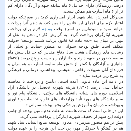
درصد، رزمندگان دارای حداقل ۶ ماه سابقه جبهه و آزادگان دارای كم
تر از ۶ ماه اسارت هم ممكن نیست.
مدیركل آموزش بنیاد شهید ابراز امیدواری كرد: در صورتیكه دولت
اعتبار لازم برای اجرای این قانون را تامین كند، بنیاد هم آنرا پرداخت
خواهد نمود و امیدواریم در اسرع وقت
بودجه
لازم برای پرداخت
شهریه ایثارگران پرداخت گردد. به گزارش كار در محل به نقل از
مهر، بر مبنای بند «ث» ماده ۸۸ قانون برنامه ششم توسعه؛ «دولت
مكلف است طبق بودجه سنواتی به منظور حمایت و تجلیل از
رشادت های رزمندگان هشت سال دفاع مقدس كه حداقل شش ماه
سابقه حضور در جبهه دارند و جانبازان زیر بیست و پنج درصد (۲۵%)
جانبازی و آزادگان با كمتر از شش ماه سابقه اسارت و همسران و
فرزندان آنان تسهیلات رفاهی، معیشتی، بهداشتی، درمانی و فرهنگی
به شرح زیر عرضه نماید.»
در ادامه این ماده قانونی آمده است: «تأمین و پرداخت یا معافیت
حداقل سی درصد (۳۰%) هزینه شهریه تحصیل در دانشگاه آزاد
اسلامی، دوره های شبانه دانشگاه های دولتی، دانشگاه پیام نور و
سایر دانشگاه های مورد تأیید وزارتخانه های علوم، تحقیقات و فناوری
و بهداشت، درمان و آموزش پزشكی وفق بودجه سنواتی.»
این در حالی است كه مدت هاست به علت عدم تامین بودجه از جانب
دولت این سهم از تخفیف شهریه ایثارگران پرداخت نمی گردد.
پیش تر هم منصور میرمرادی معاون توسعه منابع انسانی بنیاد شهید
هم در گفتگو با خبرنگار مهر، پرداخت این هزینه را بر عهده دولت