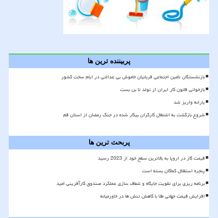
پربیننده ترین ها
بازنشستگان تأمین اجتماعی قربانیان خاموش بی عدالتی در ایام سخت کشور
بازخوانی قانون کار ایران از تولد تا بن بست
یارانه واریز شد
شروع بازگشت به اشتغال کارگران بیکار شده در جنگ رمضان از استان قم
پربحث ترین ها
قیمت گاز در اروپا به بالاترین سطح خود از 2023 رسید
پنجره استقلال کماکان بسته است
برنامه ریزی برای تقویت جایگاه و شفاف سازی عملکرد صندوق کارآفرینی امید
افزایش قیمت جهانی طلا با کاهش تنش ها در خاورمیانه