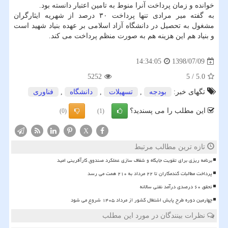
خوانده و زمان پرداخت آنرا منوط به تامین اعتبار دانسته بود.
به گفته میر مرادی تنها پرداخت ۳۰ درصد از شهریه ایثارگران
مشغول به تحصیل در دانشگاه آزاد اسلامی بر عهده بنیاد شهید است
و بنیاد هم این هزینه هم به صورت منظم پرداخت می كند.
1398/07/09
14:34:05
5252
5
/
5.0
تگهای خبر:
بودجه
,
تسهیلات
,
دانشگاه
,
فناوری
این مطلب را می پسندید؟
(0)
(1)
X
تازه ترین مطالب مرتبط
برنامه ریزی برای تقویت جایگاه و شفاف سازی عملکرد صندوق کارآفرینی امید
پرداخت مطالبات گندمکاران تا ۲۲ مرداد به ۲۱۰ همت می رسد
تحقق ۶۰ درصدی درآمد نفتی سالانه
چهارمین دوره طرح پایش اشتغال کشور از مرداد ۱۴۰۵ شروع می شود
نظرات بینندگان در مورد این مطلب