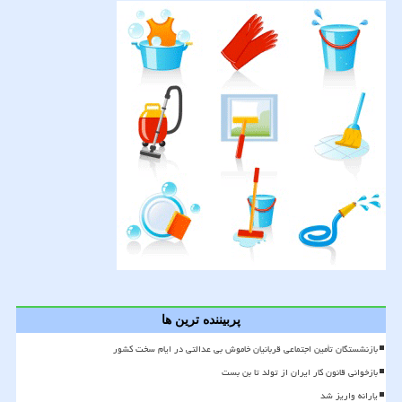
پربیننده ترین ها
بازنشستگان تأمین اجتماعی قربانیان خاموش بی عدالتی در ایام سخت کشور
بازخوانی قانون کار ایران از تولد تا بن بست
یارانه واریز شد