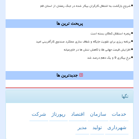
شروع بازگشت به اشتغال کارگران بیکار شده در جنگ رمضان از استان قم
پربحث ترین ها
پنجره استقلال کماکان بسته است
برنامه ریزی برای تقویت جایگاه و شفاف سازی عملکرد صندوق کارآفرینی امید
افزایش قیمت جهانی طلا با کاهش تنش ها در خاورمیانه
نرخ بیکاری 9 و یک دهم درصد شد
جدیدترین ها
تگها
خدمات
سازمان
اقتصاد
رپورتاژ
شركت
شهرداری
تولید
مدیر