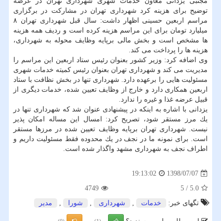
مجتبی یزدانی معاون خدمات شهری شهرداری تهران در عرضه
توضیح برای هزینه كرد شهرداری تهران در مشاركت در برگزاری
مراسم اربعین حسینی اظهار داشت: سال قبل شهرداری تهران ۸
میلیارد تومان برای این مراسم هزینه كرده است و ردیف همه هزینه
ها مشخص است و بخش مالی برپایه وظایف محوله به شهرداری،
هزینه ها را پرداخت می كند.
وی اضافه كرد: وزیر كشور بعنوان رئیس ستاد اربعین این مراسم را
مدیریت می كند و شهرداری تهران بعنوان رئیس كمیته خدمات شهری
مسئولیت هایی را برعهده دارد. شهرداری تنها در بخش نظافت با ستاد
اربعین همكاری دارد و خارج از وظایف تعیین شده، خدمات دیگری از
قبیل عرضه غذا و غیره را ندارد.
یزدانی با اشاره به اینكه در پیشنهادی عنوان شد كه شهرداری تنها در
یك مرز مستقر شود، تصریح كرد: امسال این مساله امكان پذیر
نیست. شهرداری تهران برپایه وظایف تعیین شده در مرزها مستقر
است. برای نمونه ما در نجف در یك محدوده فقط مسئولیت داریم و
اطراف نجف به شهرداری مشهد واگذار شده است.
1398/07/07
19:13:02
4749
5
/
5.0
تگهای خبر:
خدمات
,
شهرداری
,
شورا
,
مدیر