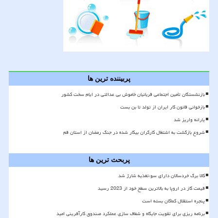
پربیننده ترین ها
بازنشستگان تأمین اجتماعی قربانیان خاموش بی عدالتی در ایام سخت کشور
بازخوانی قانون کار ایران از تولد تا بن بست
یارانه واریز شد
شروع بازگشت به اشتغال کارگران بیکار شده در جنگ رمضان از استان قم
پربحث ترین ها
کالا برگ خردسالان دارای سوءتغذیه شارژ شد
قیمت گاز در اروپا به بالاترین سطح خود از 2023 رسید
پنجره استقلال کماکان بسته است
برنامه ریزی برای تقویت جایگاه و شفاف سازی عملکرد صندوق کارآفرینی امید