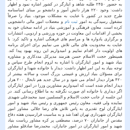
به حضور ۲۴۵۰ طلبه شاهد و ایثارگر در كشور اشاره نمود و اظهار
داشت: وجود ۲۲۰ هزار دانش آموز و دانشجو بر مبنای اساسنامه
طرح جدید در كشور با عنایت به مشكلات موجود، بنیاد را صرفاً
مشغول رسیدگی به امور
ثبت نام
و معضلات امور مالی دانشجویی
كرده است. معاون فرهنگی و آموزشی بنیاد در ادامه سخنان خود به
بخشی از اقدامات این معاونت در حوزه ورزشی و اردویی، انتشارات
و برگزاری یادواره ها و مراسم های فرهنگی اشاره و تاكید كرد: با
عنایت به محدودیت های مالی تلاش می نماییم برای اجرای برنامه
های اولویت دار اقدام نماییم و امیدواریم این روند بهبود پیدا كند.
همینطور حجت الاسلام حسن هنرمند مدیركل مددكاری و مشاوره
بنیاد شهید و امور ایثارگران با اشاره به لزوم انجام طرح سپاس و
توجه بنیاد به این امر اظهار داشت: دیدار با خانواده شهدا و ایثارگران
برای مسؤلان بنیاد ارزش و غنیمتی بزرگ است و سالانه بیشتر از
۴۲۰ هزار دیدار انجام می شود و در سال جدید هم تابحال ۲۰۰ هزار
دیدار انجام شده است كه امیدواریم مشاورین وزرا در امور ایثارگران
اگر دیداری با خانواده ای صورت نگرفته به ما اطلاع رسانی كنند. در
این جلسه از جانب حجت الاسلام و المسلمین سید محمدعلی شهیدی
نماینده ولی فقیه، معاون رئیس جمهوری و رئیس بنیاد شهید و امور
ایثارگران لوح تقدیری به پاس تلاش های رضا جلالی مشاور امور
ایثارگران شهرداری تهران اهدا شد و به مناسبت فرارسیدن هفته دفاع
مقدس از جانبازان ۷۰ درصد، مصطفی پر كره مشاور ریاست بنیاد
شهید و امور ایثارگران در امور جانبازان، محمدرضا صادقلو مشاور