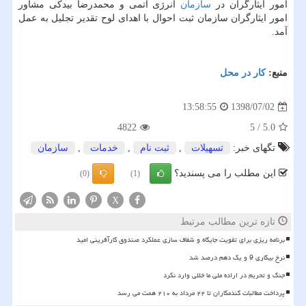
امور ایثارگران در
سازمان
انرژی اتمی و محمدرضا بیدكی مشاور
امور ایثارگران سازمان ثبت احوال با اهدای لوح تقدیر تجلیل به عمل
آمد.
منبع:
كار در محل
1398/07/02
13:58:55
4822
5
/
5.0
تگهای خبر:
تسهیلات
,
ثبت نام
,
خدمات
,
سازمان
این مطلب را می پسندید؟
(0)
(1)
X
تازه ترین مطالب مرتبط
برنامه ریزی برای تقویت جایگاه و شفاف سازی عملکرد صندوق کارآفرینی امید
نرخ بیکاری 9 و یک دهم درصد شد
جنگ و تحریم در اراده ملی ما خللی وارد نکرد
پرداخت مطالبات گندمکاران تا ۲۲ مرداد به ۲۱۰ همت می رسد