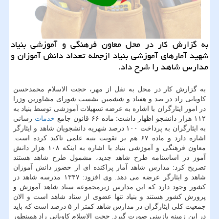
به گزارش كار در محل معاون فرهنگی و آموزشی بنیاد
شهید آمارهای آموزشی بنیاد ازجمله تعداد دانش آموزان و
مدارس شاهد را شرح داد.
به گزارش كار در محل به نقل از مهر، حجت الاسلام محمدحسن
كاویانی راد در صد و هفتاد و ششمین نشست شورای مشاورین وزرا
در امور ایثارگران با اشاره به عرضه تسهیلات آموزشی توسط بنیاد به
۱۱۲ هزار دانشجو اظهار داشت: ماده ۶۶ قانون جامع
خدمات
رسانی
به ایثارگران به پرداخت ۱۰۰ درصد شهریه دانشجویان شاهد و ایثارگر
اشاره دارد و ماده ۶۷ هم بر تقویت بنیه علمی تاكید كرده است.
معاون فرهنگی و آموزشی بنیاد با اشاره به اینكه ۱۰۸ هزار دانش
آموز در اساسنامه طرح شاهد جدید، مشمول طرح شاهد هستند
تصریح كرد: مدارس شاهد آمار پراكنده ای از حضور دانش آموزان
شاهد و ایثارگر عرضه می دهد. وی افزود: ۱۳۴۷ مدرسه شاهد در
كشور وجود دارد كه این مدارس زیرمجموعه ستاد شاهد آموزش و
پرورش كشور هستند و بنیاد تنها عضوی از ستاد شاهد است و الان
جمعیت كلی ایثارگران در مدارس شاهد كمتر از ۵ درصد است كه باید
در این زمینه بازبینی صورت گیرد. حجت الاسلام كاویانی راد همینطور