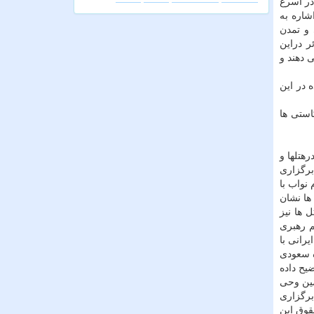
در اسرع
شاره به
 خودسازی، اخوت دینی و تمدن
ر دراین
 دهند و
 در این
استی ها
 نیمه متمركز درهتلها و
رگزاری
نواب با
ها نشان
 ها نیز
م رهبری
رانی با
ه سعودی
یح داده
مین وحی
 برگزاری
قوق این