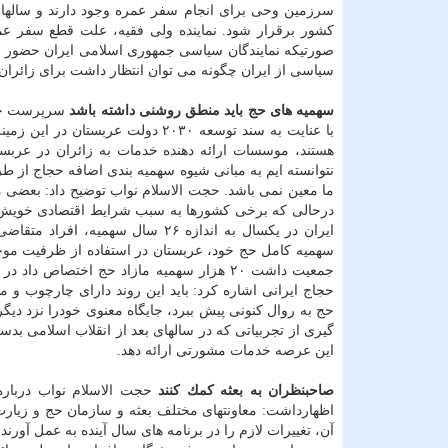
سرزمین وحی برای انجام سفر عمره وجود دارند و سالها
صورتیكه نمایندگان سیاسی جمهوری اسلامی ایران حضور داشتن
سیاسی از ایران چگونه می توان انتظار داشت برای زائران ا
سهمیه های حج باید منطق روشنی داشته باشد
سرپرست حجاج
با عنایت به سند توسعه ۲۰۳۰ دولت 
هستند، موسسات ارائه دهنده خدمات به زائران در عربستا
نتوانسته ایم به مبانی شیوه سهمیه بندی اضافه حجاج از طر
ما معین نمی باشد. حجت الاسلام نواب توضیح داد: بعضی
درحالی كه برخی كشورها به سبب شرایط اقتصادی خویش هی
ایران در یكسال به اندازه ۲۶ سال
سهمیه كامل حج خود، عربستان در استفاده از ظرفیت موج
حج به روال كنونی پیش ببرد، جایگاه معنوی خودرا نزد دیگ
گیری از تجربیاتی كه در سالهای بعد از انقلاب اسلامی بد
این عرصه خدمات مشورتی ارائه دهد.
صاحبنظران به بعثه كمك كنند
حجت الاسلام نواب درباره 
اظهارداشت: معاونتهای مختلف بعثه و سازمان حج و زیارت
آن، تغییرات لازم را در برنامه های سال آینده به عمل آورند.