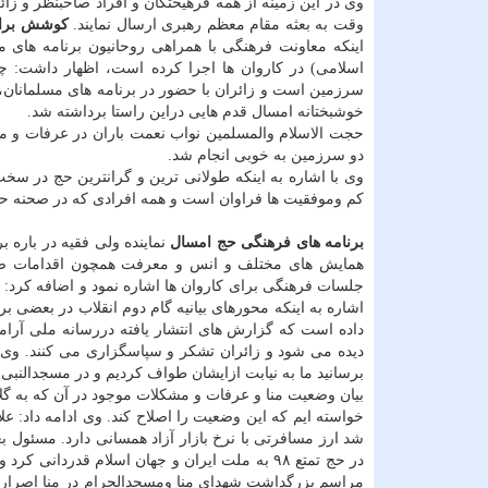
وی در این زمینه از همه فرهیختگان و افراد صاحبنظر و ز
وقت به بعثه مقام معظم رهبری ارسال نمایند.
كوشش برای
اسلامی) در كاروان ها اجرا كرده است، اظهار داشت: چ
سرزمین است و زائران با حضور در برنامه های مسلمانان، 
خوشبختانه امسال قدم هایی دراین راستا برداشته شد.
حجت الاسلام والمسلمین نواب نعمت باران در عرفات و منا
دو سرزمین به خوبی انجام شد.
وی با اشاره به اینكه طولانی ترین و گرانترین حج در س
كم وموفقیت ها فراوان است و همه افرادی كه در صحنه حج 
برنامه های فرهنگی حج امسال
همایش های مختلف و انس و معرفت همچون اقدامات صور
جلسات فرهنگی برای كاروان ها اشاره نمود و اضافه كرد: ز
اشاره به اینكه محورهای بیانیه گام دوم انقلاب در بعضی 
داده است كه گزارش های انتشار یافته دررسانه ملی آرامش
دیده می شود و زائران تشكر و سپاسگزاری می كنند. وی ادا
برسانید ما به نیابت ازایشان طواف كردیم و در مسجدالنب
بیان وضعیت منا و عرفات و مشكلات موجود در آن كه به گلا
خواسته ایم كه این وضعیت را اصلاح كند. وی ادامه داد: عل
شد ارز مسافرتی با نرخ بازار آزاد همسانی دارد. مسئول 
در حج تمتع ۹۸ به ملت ایران و جهان اسلام قدرد
مراسم بزرگداشت شهدای منا ومسجدالحرام در منا اصرار كر