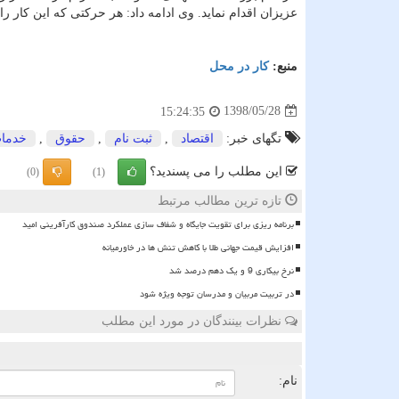
عزیزان اقدام نماید. وی ادامه داد: هر حركتی كه این كار ر
منبع:
كار در محل
1398/05/28
15:24:35
تگهای خبر:
اقتصاد
,
ثبت نام
,
حقوق
,
خدما
این مطلب را می پسندید؟
(0)
(1)
تازه ترین مطالب مرتبط
برنامه ریزی برای تقویت جایگاه و شفاف سازی عملکرد صندوق کارآفرینی امید
افزایش قیمت جهانی طلا با کاهش تنش ها در خاورمیانه
نرخ بیکاری 9 و یک دهم درصد شد
در تربیت مربیان و مدرسان توجه ویژه شود
نظرات بینندگان در مورد این مطلب
ن
نام: