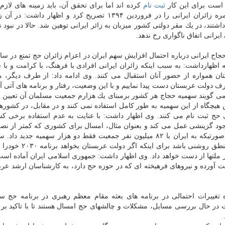
 است برای این كار
ثبت نام
كرده اند اما برای تحقق آن، باید زمینه های لازم 
كشور برقرار شود. نماینده ولی فقیه، علت قطع سفر عمره زائران ایرانی را در فروردین ۱۳۹۴ تصریح كرد و اظها
د، در یك مقر دولتی كشور میزبان به زائر ایرانی توهین شد. حالا در نبود نم
یرانی اتفاق ناگواری رخ ندهد.
 ایرانی درباره احتمال افزایش سهم ایران در اعزام زائران حج تمتع در سال
عربستان در این زمینه اظهارداشت: به سبب اینكه زائران ایرانی افرادی با فرهنگ، با كرامت و
ن همواره از حضور آنان استقبال می كنند. وی ادامه داد: از طرف دیگر، ما
ف دولت عربستان دست پیدا نماییم و با این وضعیت، رفتار و برنامه های آتی آن
 می گویند سهمیه حجاج هر كشور برمبنای یك هزارم جمعیت مسلمان آن تعیین
چگاه از این سهمیه به طور كامل استفاده نمی كنند و در مقابل، در كشوره
 سهمیه، افراد متقاضی حج ثبت نام می كنند. وی اظهار داشت: با عنایت به عدم استفاده برخی 
ود گزینشی عمل می كند و بعنوان مثال، امسال برای كشوری كه كمتر از نص
جمعیت داشت ۲۰ هزار سهمیه مازاد حج اختصاص داد در صورتیكه به ایران با ۸۲ میلیون نفر جمعیت فقط دو هزار سهمیه 
حجاج ایرانی اشاره كرد: باید این روند دارای چارچوب و منطق روشن
ر ملتها از دست خواهد داد. وی اظهار داشت: جمهوری اسلامی ایران آماده است 
ست آورده و نیروهای فرهیخته ای كه در حوزه حج دارد، به كارشناسان ارشد عرب
تغییرات احتمالی در برنامه های بعثه مقام معظم رهبری در برنامه حج سا
 در حال بررسی مسایل، مشكلات و چالشهای حج امسال هستند تا با تاكید بر 