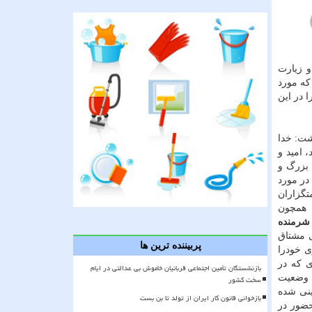
 زیارت
كه مورد
 در این
شت: خدا
حج قرار دارند، امید و
 بزرگ و
 ۲۰ سازمان به طور مستقیم در مورد
تگزاران
ا همچون
 شرمنده
 مشتاق
پربیننده ترین ها
ری خودرا
ی كه در
بازنشستگان تأمین اجتماعی قربانیان خاموش بی عدالتی در ایام
ه وضعیت
سخت کشور
ینی شده
بازخوانی قانون کار ایران از تولد تا بن بست
حضور در