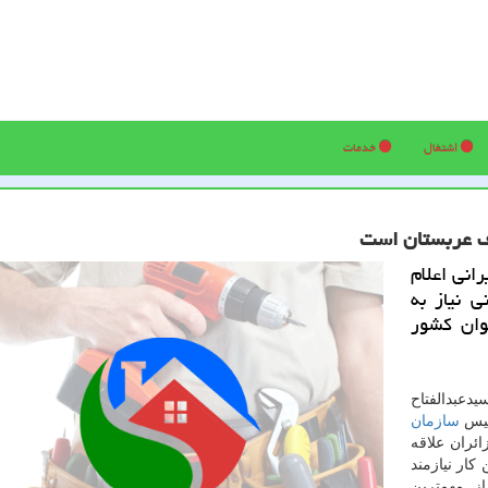
اشتغال
خدمات
رف عربستان است
انی اعلام
ی نیاز به
وان كشور
دعبدالفتاح
ئیس
سازمان
ئران علاقه
كار نیازمند
ز مهمترین