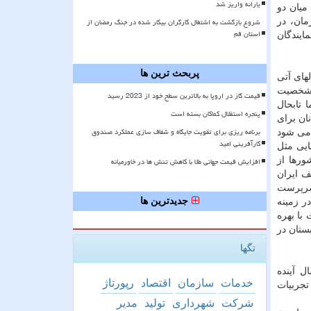
یارانه واریز شد
میان دو
شروع بازگشت به اشتغال کارگران بیکار شده در جنگ رمضان از
ر داشت: در آن زمان، در
استان قم
ایندگان
پربحث ترین ها
های آتی
 با شخصیت
قیمت گاز در اروپا به بالاترین سطح خود از 2023 رسید
 تابحال
پنجره استقلال کماکان بسته است
ان برای
برنامه ریزی برای تقویت جایگاه و شفاف سازی عملکرد صندوق
 می شود
کارآفرینی امید
ایی مثل
كشورها از
افزایش قیمت جهانی طلا با کاهش تنش ها در خاورمیانه
ف ایران
جدید داد. سرپرست
جدیدترین ها
ی باشد برای اینكه اگر دولت عربستان بخواهد برنامه ۲۰۳۰ خودرا در زمینه
با بهره
ستان در
تگها
ل آینده
خدمات
سازمان
اقتصاد
رپورتاژ
تجربیات
شركت
شهرداری
تولید
مدیر