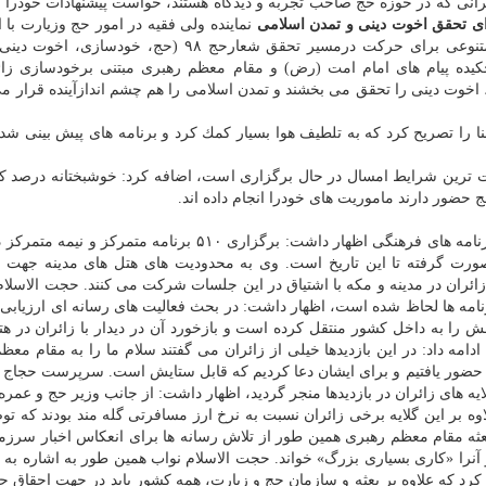
ائرانی كه در حوزه حج صاحب تجربه و دیدگاه هستند، خواست پیشنهادات خودرا 
 تحقق اخوت دینی و تمدن اسلامی
نماینده ولی فقیه در امور حج وزیارت با ا
اینكه معاونت فرهنگی با همراهی روحانیون برنامه های متنوعی برای حركت درمسیر تحقق شعارحج ۹۸ (حج،
كیده پیام های امام امت (رض) و مقام معظم رهبری مبتنی برخودسازی زائ
اخوت دینی را تحقق می بخشند و تمدن اسلامی را هم چشم اندازآینده قرار می
 را تصریح كرد كه به تلطیف هوا بسیار كمك كرد و برنامه های پیش بینی شده
خت ترین شرایط امسال در حال برگزاری است، اضافه كرد: خوشبختانه درصد ك
حضور دارند ماموریت های خودرا انجام داده اند.
نماینده ولی فقیه در باره برنامه های فرهنگی اظهار داشت: برگزاری ۵۱۰ برنامه متمركز و
ت گرفته تا این تاریخ است. وی به محدودیت های هتل های مدینه جهت ب
ائران در مدینه و مكه با اشتیاق در این جلسات شركت می كنند. حجت الاسلام 
برنامه ها لحاظ شده است، اظهار داشت: در بحث فعالیت های رسانه ای ارزیابی 
 را به داخل كشور منتقل كرده است و بازخورد آن در دیدار با زائران در هتل
مه داد: در این بازدیدها خیلی از زائران می گفتند سلام ما را به مقام معظ
ی حضور یافتیم و برای ایشان دعا كردیم كه قابل ستایش است. سرپرست حجاج ای
یه های زائران در بازدیدها منجر گردید، اظهار داشت: از جانب وزیر حج و عمر
اوه بر این گلایه برخی زائران نسبت به نرخ ارز مسافرتی گله مند بودند كه توض
بعثه مقام معظم رهبری همین طور از تلاش رسانه ها برای انعكاس اخبار سرز
انی كرد و آنرا «كاری بسیاری بزرگ» خواند. حجت الاسلام نواب همین طور به اشاره به
د كه علاوه بر بعثه و سازمان حج و زیارت، همه كشور باید در جهت احقاق ح