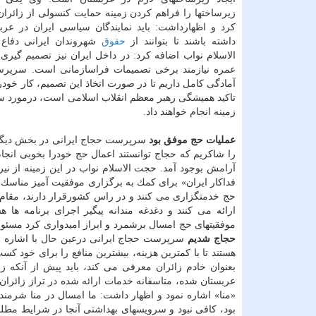
زیرساختها را فراهم كردن زمینه حمایت كنسولی از زائران 
كرد و اظهارداشت: باید نمایندگان سیاسی ایران در عر
داشته باشند تا بتوانند از
حقوق
شهروندان ایرانی دفاع 
الاسلام نواب اضافه كرد: در داخل ایران نیز تصمیم گیری
عمره نیازمند برخی تصمیمات فراسازمانی است. سرپرست
آمادگی كامل داریم تا در صورت اتخاذ این تصمیم، كار خ
تاكید همیشگی رهبر معظم انقلاب اسلامی است، درمورد سفر
زمینه انجام خواهند داد.
عملیات حج موفق بود
سرپرست حجاج ایرانی در بخش دیگری 
آرامش بوجود آمد. حجت الاسلام نواب در این زمینه از نیر
حج خدمتگزاری می كنند و در راس كشورقرار دارند، مقام
ارائه می كنند و دغدغه مندانه پیگیر اجرای برنامه ها
موفقیتهای حج امسال برشمرد و ابراز امیدواری كرد مسئولی
حجاج شدیم
سرپرست حجاج ایرانی درعین حال با اشاره 
هستند تا با كمترین هزینه، بیشترین منافع را برای خود كسب
بعنوان خادم زائران معرفی می كند، باید پیش از آنكه زائر
عربستان شده، متاسفانه خدمات ارائه شده در تراز زائران
«منا» اشاره نمود و اظهار داشت: ما امسال در منا شرمند
بود، كافی نبود و سرویسهای بهداشتی آنجا در شرایط مطلو