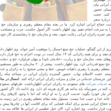
ایرانی بیان
بستان حضور
كنند. حجت
 درباره سفر
 حجاج ایرانی اشاره كرد: ما در بعثه مقام معظم رهبری و سازمان حج و
ودرا به سرعت انجام دهیم. وی اظهار داشت: اگر اصول حكمت، عزت و مصلحت 
 عمره زائران ایرانی رعایت شود، بعثه و سازمان حج با رضایتمندی كار خودرا
از این گفتگو، عملیات حج تمتع امسال را موفقیت آمیز خواند. وی اظهار دا
را شاكریم كه حجاج توانستند اعمال حج خودرا بخوبی انجام دهند و برای همه زائرانی كه ۱۳ سال است در نوبت اعزام به 
وهای بعثه، سازمان حج و زیارت، «خادمان ناپیدا و پنهان فراوان» حج و «ملت
فداكار ایران» برای كمك به برگزاری موفقیت آمیز مناسك حج تمتع قدردانی كرد. وی اظهار داشت: بیشتر از
 معظم رهبری با رهبری داهیانه خویش، خط و مشی صحیح را به زائران و خدم
 هستند. حجت الاسلام نواب، حضور گسترده زائران ایرانی در مساجد مكه ر
ن عربستان خدماتی در شان و منزلت زائران ایرانی ارائه كنند.
امسال در منا
به
خدمات
شركت
های سعودی به زائران ایرانی اظهارداشت: طرفهای سعودی
 كنند در صورتیكه باید بدانند هر كاری هزینه ای دارد. وی ادامه داد: اگر كشو
 نیاز خودرا بگوید، خدمت لازم را به او ارائه كند اما با وجود كارهای زیاد
 خانه خدا و حبیب خدا نیست. مسئول بعثه مقام معظم رهبری در این زمینه ب
ه حجاج ایرانی شدیم برای اینكه فضایی كه برای اقامت آنها در چادرها پیش ب
ب قرار نداشت. وی اشاره كرد: الان خیل عظیمی از ایرانی ها علاقه مند به 