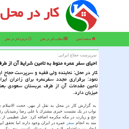
کار در محل
صفحه اصلی
مطالب كار در محل
درباره كار در محل
سرپرست حجاج ایرانی:
احیای سفر عمره منوط به تامین شرایط آن از ط
كار در محل: نماینده ولی فقیه و سرپرست حجاج ایر
نمود: برقراری مجدد سفرعمره برای زائران ایران
تامین مقدمات آن از طرف عربستان سعودی بعن
میزبان دارد.
به گزارش كار در محل به نقل از مهر، حجت الاسلام سی
نواب در یك نشست خبری مشترك با علی رضا رشیدیان ر
حج و زیارت در مكه مكرمه اضافه كرد: خیل عظیمی از زا
مند به انجام
سفر
عمره در ایران وجود دارند اما تحقق این 
ایجاد زیرساختهای لازم در عربستان است. وی یكی ا