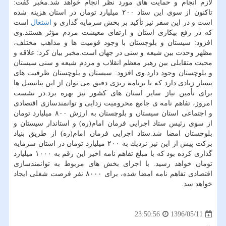
لازم انجام و حمایت های مورد نظر انجام خواهد شد.مخبر گفت:
تاكنون از سوی این ستاد ۲۰۰ میلیارد تومان در استان هزینه شده
است و در این سفر نیز تأكید بر بخش سرمایه گذاری و
اشتغال
است
كه در رفع بیكاری استان و ارتقای معیشت مردم مؤثر هستند.وی
افزود: سیستان و بلوچستان با وجود قومیت ها و مذاهب مختلف،
مظهر وحدت بین شیعه و سنی در جهان است.مخبر بیان كرد: علاقه و
محبت متقابلی بین رهبر معظم انقلاب و مردم شیعه و سنی سیستان
و بلوچستان وجود دارد.وی افزود: سیستان و بلوچستان ظرفیت های
بسیار زیادی دارد كه با برنامه ریزی دقیق می توان از این پتانسیل ها
برای تأمین نیاز سایر استان های كشور نیز بهره برد.در نشست
امروز، تفاهم نامه ی جامع محرومیت زدایی و توانمندسازی اقتصادی
و اجتماعی استان سیستان و بلوچستان به ارزش ۸۰۰ میلیارد تومان
از سوی رئیس ستاد اجرایی فرمان امام(ره) و استاندار سیستان و
بلوچستان امضا شد.ستاد اجرایی فرمان امام(ره) از طریق بنیاد
بركت پیش از این نیز نزدیك به ۲۰۰ میلیارد تومان در استان سرمایه
گذاری كرده بود كه با مبلغ تفاهم نامه اخیر این رقم به ۱۰۰۰ میلیارد
تومان خواهد رسید. با اجرای بخش های مربوط به توانمندسازی
اقتصادی تفاهم نامه امضا شده، برای ۸۰۰۰ نفر فرصت شغلی ایجاد
خواهد سد.
1396/05/11
23:50:56