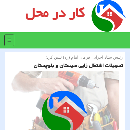
کار در محل
منو
رئیس ستاد اجرایی فرمان امام (ره) تبیین كرد؛
تسهیلات اشتغال زایی سیستان و بلوچستان