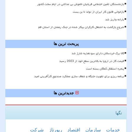
بازنشستگان تأمین اجتماعی قربانیان خاموش بی عدالتی در ایام سخت کشور
بازخوانی قانون کار ایران از تولد تا بن بست
یارانه واریز شد
شروع بازگشت به اشتغال کارگران بیکار شده در جنگ رمضان از استان قم
پربحث ترین ها
کالا برگ خردسالان دارای سوءتغذیه شارژ شد
قیمت گاز در اروپا به بالاترین سطح خود از 2023 رسید
پنجره استقلال کماکان بسته است
برنامه ریزی برای تقویت جایگاه و شفاف سازی عملکرد صندوق کارآفرینی امید
جدیدترین ها
تگها
خدمات
سازمان
اقتصاد
رپورتاژ
شركت