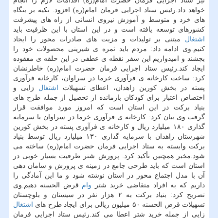
نیز ستاد اجرایی فرمان حضرت امام(ره) اقدامات لازم را انجام
خواهد داد.رئیس ستاد اجرایی فرمان امام(ره) افزود: تكیه بر بنگاه
های خرد و متوسط و آموزش نیروی انسانی از راه های پیشرفت
كشورهای توسعه یافته است و در این استان با این ظرفیت باید
اشتغال
مبتنی بر تولیدات و مزیت های صادرات محور را ایجاد
كنیم.وی ادامه داد: مردم باید ثمره ی شیرینی محصولات خود را
بچشند و امیدواریم این سفر نقطه ی عطفی در این حلقه ی مفقوده
ایجاد كند.رئیس ستاد اجرایی فرمان حضرت امام(ره) خاطرنشان
كرد: ساخت كارخانه ی فرآوری خرما در سراوان، كارخانه فرآوری
پسته در بخش كورین زاهدان، اعطای تسهیلات
اشتغال
زایی و
اختصاص اعتبار برای كودكان بازمانده از تحصیل از جمله طرح های
بنیاد بركت در این استان است كه امروز مورد موافقت قرار
گرفت.وی بیان كرد: كارخانه ی فرآوری خرما در سراوان با سرمایه
گذاری ۱۸۰ میلیارد ریال و كارخانه ی فرآوری پسته در بخش كورین
شهرستان زاهدان با سرمایه گذاری ۱۳۰ میلیارد ریال توسط بنیاد
بركت وابسته به ستاد اجرایی فرمان حضرت امام(ره) ساخته می
شود.مخبر همچنین تأكید كرد: پرورش شتر ظرفیت بسیار خوبی در
استان است كه باید طرحی جامع در زمینه ی پرورش و سامان دهی
آن با مدل اجتماع محور در استان نوشته شود و ما این آمادگی را
داریم كه به افراد متقاضی خرید شتر
وام
قرض الحسنه دهیم.وی
تصریح كرد: بنیاد بركت به ۲ هزار نفر در سیستان و بلوچستان
تسهیلات قرض الحسنه ۵۰ میلیون ریالی برای ایجاد طرح های
اشتغال
زایی از جمله خرید شتر اعطا می كند.رئیس ستاد اجرایی فرمان