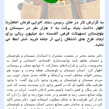
به گزارش كار در محل رئیس ستاد اجرایی فرمان امام(ره)
اظهار داشت بنیاد بركت به ۲ هزار نفر در سیستان و
بلوچستان تسهیلات قرض الحسنه ۵۰ میلیون ریالی برای
ایجاد طرح های اشتغال زایی از جمله خرید شتر اعطا می
نماید.
دكتر محمد مخبر در نشست مشترك با استاندار سیستان و بلوچستان
و امضای تفاهم نامه توانمندسازی اقتصادی، اجتماعی و كمك به
محرومیت زدایی و قراردادهای مشاركت با جوامع محلی و روستایی
اظهار كرد: استان سیستان و بلوچستان نقطه وحدت و نمونه هم
زیستی اقوام مختلف است و ارتباط و علاقه مندی بسیار خوبی بین
مردم سیستان و بلوچستان و رهبری وجود دارد.وی گفت: با وجود
ظرفیت های بالقوه ای كه در كشور وجود دارد پسندیده نیست كه حتی
یك نفر بیكار و فقیر داشته باشیم.مخبر اذعان داشت: ایران در بحث
تولید صنایع دستی رتبه ی هشتم و در بحث تنوع رتبه ی اول را دارد كه
باید از این ظرفیت ها به شكل مطلوب استفاده شود. دكتر مخبر تأكید
كرد در زمینه ی سامان دهی صنایع دستی استان سیستان و بلوچستان