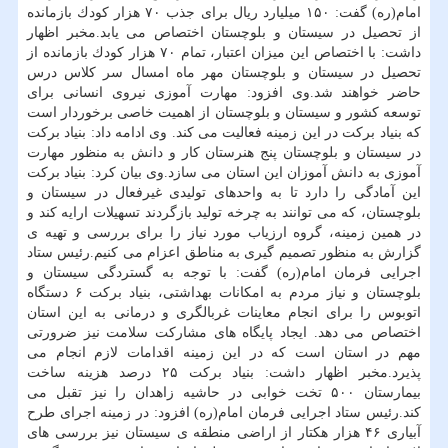
امام(ره) گفت: ۱۵۰ میلیارد ریال برای جذب ۷۰ هزار كودك بازمانده
از تحصیل در سیستان و بلوچستان اختصاص می یابد.مخبر اظهار
داشت: با اختصاص این میزان اعتبار، تمام ۷۰ هزار كودك بازمانده از
تحصیل در سیستان و بلوچستان مهر ماه امسال سر كلاس درس
حاضر خواهند شد.وی افزود: مهارت آموزی نیروی انسانی برای
توسعه كشور و سیستان و بلوچستان از اهمیت خاصی برخوردار است
كه بنیاد بركت در این زمینه فعالیت می كند. وی ادامه داد: بنیاد بركت
در سیستان و بلوچستان پنج هنرستان كار و دانش به منظور مهارت
آموزی به دانش آموزان این استان می سازد.وی بیان كرد: بنیاد بركت
این آمادگی را دارد تا به واحدهای تولیدی غیرفعال در سیستان و
بلوچستان، كه می توانند به چرخه تولید بازگردند تسهیلات ارایه كند و
در همین زمینه، گروه ارزیاب مورد نیاز را برای بررسی و تهیه ی
گزارش به منظور تصمیم گیری به مناطق اعزام می كنیم.رئیس ستاد
اجرایی فرمان امام(ره) گفت: با توجه به گستردگی سیستان و
بلوچستان و نیاز مردم به امكانات بهداشتی، بنیاد بركت ۶ دستگاه
اتوبوس را برای انجام معاینات غربالگری و درمانی به این استان
اختصاص می دهد. ایجاد پایگاه های مشاركت سلامت نیز ضرورتی
مهم در استان است كه در این زمینه اقدامات لازم انجام می
پذیرد.مخبر اظهار داشت: بنیاد بركت ۲۵ درصد هزینه ساخت
بیمارستان ۵۰۰ تخت خوابی در حاشیه زاهدان را نیز تقبل می
كند.رئیس ستاد اجرایی فرمان امام(ره) افزود: در زمینه اجرای طرح
آبیاری ۴۶ هزار هكتار از اراضی منطقه ی سیستان نیز بررسی های