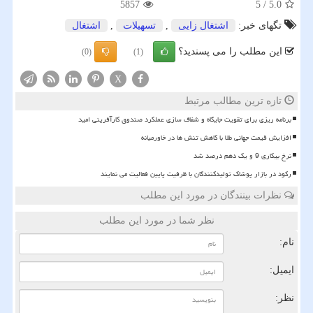
5857
5
/
5.0
تگهای خبر:
اشتغال زایی
,
تسهیلات
,
اشتغال
این مطلب را می پسندید؟
(0)
(1)
X
تازه ترین مطالب مرتبط
برنامه ریزی برای تقویت جایگاه و شفاف سازی عملکرد صندوق کارآفرینی امید
افزایش قیمت جهانی طلا با کاهش تنش ها در خاورمیانه
نرخ بیکاری 9 و یک دهم درصد شد
رکود در بازار پوشاک تولیدکنندگان با ظرفیت پایین فعالیت می نمایند
نظرات بینندگان در مورد این مطلب
نظر شما در مورد این مطلب
نام:
ایمیل:
نظر: