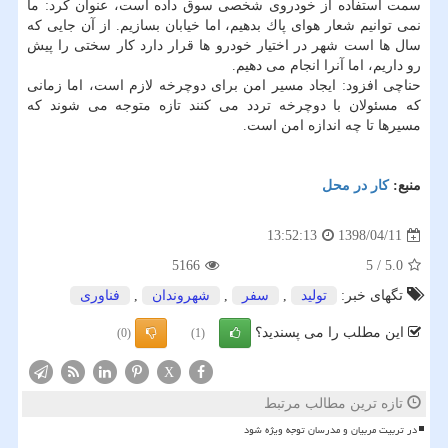
سمت استفاده از خودروی شخصی سوق داده است، عنوان كرد: ما
نمی توانیم شعار هوای پاك بدهیم، اما خیابان بسازیم. از آن جایی كه
سال ها است شهر در اختیار خودرو ها قرار دارد كار سختی را پیش
رو داریم، اما آنرا انجام می دهیم.
حناچی افزود: ایجاد مسیر امن برای دوچرخه لازم است، اما زمانی
كه مسئولان با دوچرخه تردد می كنند تازه متوجه می شوند كه
مسیرها تا چه اندازه امن است.
منبع:
كار در محل
1398/04/11
13:52:13
5166
5
/
5.0
تگهای خبر:
تولید
,
سفر
,
شهروندان
,
فناوری
این مطلب را می پسندید؟
(0)
(1)
X
تازه ترین مطالب مرتبط
در تربیت مربیان و مدرسان توجه ویژه شود