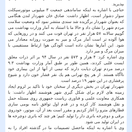
بپذیرید.
حناچی با اشاره به اینكه ساماندهی جمعیت ۳ میلیونی موتورسیكلت
سوار دشوار است، اظهار داشت: صادق خان شهردار لندن هنگامی
كه بعنوان شهردار برگزیده شد سندی منتشر نمود كه وضعیت سلامت
مردم شهر را نشان داد و حالا ما با استناد به آمار وزارت بهداشت می
گوییم سالانه ۵۷ هزار نفر در تهران فوت می كنند و در روزهایی كه
هوا آلوده تر است آمار مرگ و میر به صورت روزانه معنادار می
شود. این آمارها نشان داده است آلودگی هوا ارتباط مستقیمی با
میزان مرگ و میر دارد.
وی اشاره كرد: ۴ هزار و ۵۷۳ نفر در سال ۹۴ بر اثر ذرات معلق
ایست قلبی كردند، همین طور بر طبق آمار وزارت بهداشت ۹.۳
درصد مردم تهران دیابت دارند كه نیمی از آنها از این بیماری خود
ناآگاه هستند. از هر پنج تهرانی هم یك نفر فشار خون دارد و شیوع
پرفشاری در این شهر ۱۹ درصد است.
شهردار تهران در بخش دیگری از سخنان خود با تاكید بر لزوم ایجاد
زمینه های لازم برای شكل گیری شهر هوشمند اظهار داشت: با
همكاری معاونت علمی و فناوری ریاست جمهوری روی مسئله حمل
و نقل هوشمند كار كرده و در قدم اول توافق نامه بومی سازی
قطارهای مترو را آغاز كردیم و مقرر است بعد از آن، موتور، خودروی
برقی و دوچرخه باتری دار را تولید كنیم؛ هر چند كه باتری دوچرخه ها
در ایران تولید می شود.
وی با اشاره به اینكه ماحصل تصمیمات ما در گذشته افراد را به