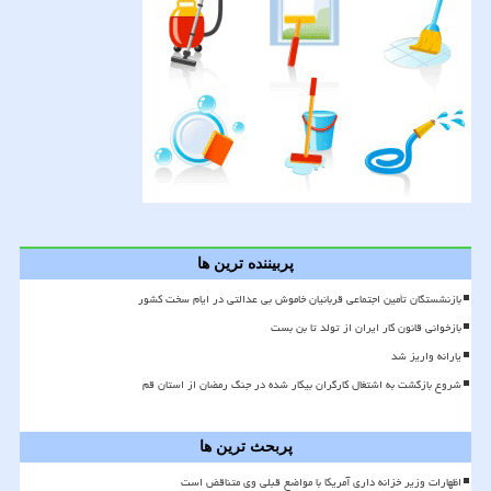
پربیننده ترین ها
بازنشستگان تأمین اجتماعی قربانیان خاموش بی عدالتی در ایام سخت کشور
بازخوانی قانون کار ایران از تولد تا بن بست
یارانه واریز شد
شروع بازگشت به اشتغال کارگران بیکار شده در جنگ رمضان از استان قم
پربحث ترین ها
اظهارات وزیر خزانه داری آمریکا با مواضع قبلی وی متناقض است