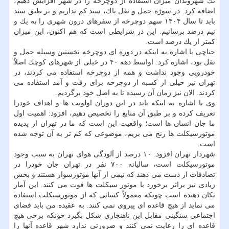
تك شهروندان میزان استفاده از دوچرخه را در شهر افزایش دهیم،
اضافه كرد: در سوژه حمل و نقل پاك، سند كم نداریم و بر طبق سند
باید تا سال ۱۴۰۴ سهم دوچرخه از سفرهای درون شهری را به یك و
نیم درصد برسانیم. این در شرایطی است كه هم اكنون، این میزان
كمتر از یك درصد است.
حناچی با اشاره به اینكه در دوره ای دوچرخه نخستین وسیله حمل و
نقل بود، اشاره كرد: اواسط دهه ۴۰ در خیلی از شهرهای كوچك اصلاً
خودرویی وجود نداشت و همه از دوچرخه استفاده می كردند، در
تهران نیز خیلی از كسبه از دوچرخه برای رفت و آمد استفاده می
كردند. الان نیز زمان آن رسیده تا به اصل خود برگردیم.
وی با اشاره به اینكه باید در این دوران اولویت ها و اهداف خودرا
تعریف كرده و بر طبق آن منابع را تخصیص دهیم، افزود: اهمیت اول
ما جان انسان ها است؛ واقعیت این است كه ما در تهران از پدیده
موتورسیكلت ها رنج می بریم، موضوعی كه كم تر به آن توجه شده
است.
شهردار تهران افزود: ۱۰ درصد از آلودگی هوای تهران به سبب وجود
موتورسیكلت است، سالیانه ۷۰۰ نفر در تهران جان خودرا در
تصادفات از دست می دهند كه نیمی از آنها موتورسوار هستند و بخش
زیادی نیز براثر برخورد با موتور سیكلت ها فوت می كنند. این آمار
تكان دهنده است چونكه معمولاً كسانی كه از موتورسیكلت استفاده
می نماید از هیچ قاعده ای پیروی نمی كنند. به عقیده من باید فضای
اجتماعی سنگینی مقابل این ناهنجاری شكل بگیرد چونكه برخی هیچ
قاعده ای را رعایت نمی كنند و ضرورتی ندارد شهر قاعده آنها را