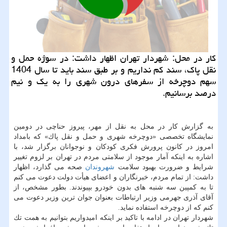
كار در محل: شهردار تهران اظهار داشت: در سوژه حمل و
نقل پاك، سند كم نداریم و بر طبق سند باید تا سال 1404
سهم دوچرخه از سفرهای درون شهری را به یك و نیم
درصد برسانیم.
به گزارش كار در محل به نقل از مهر، پیروز حناچی در دومین
نمایشگاه تخصصی «دوچرخه شهری و حمل و نقل پاك» كه بامداد
امروز در كانون پرورش فكری كودكان و نوجوانان برگزار شد، با
اشاره به اینكه آمار موجود از سلامتی مردم در تهران بر لزوم تغییر
شرایط و ضرورت بهبود سلامت
شهروندان
صحه می گذارد، اظهار
داشت: از تمام مردم، خبرنگاران و اعضای هیأت دولت دعوت می كنم
تا به كمپین سه شنبه های بدون خودرو بپیوندند. بطور مشخص، از
آقای آذری جهرمی وزیر ارتباطات بعنوان جوان ترین وزیر دعوت می
كنم كه از دوچرخه استفاده نماید.
شهردار تهران در ادامه با تاكید بر اینكه امیدواریم بتوانیم به همت تك