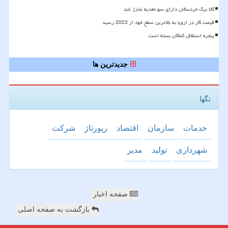
کالا برگ خردسالان دارای سوءتغذیه شارژ شد
قیمت گاز در اروپا به بالاترین سطح خود از 2023 رسید
پنجره استقلال کماکان بسته است
جدیدترین ها
تگها
خدمات
سازمان
اقتصاد
رپورتاژ
شركت
شهرداری
تولید
مدیر
صفحه اخبار
بازگشت به صفحه اصلی